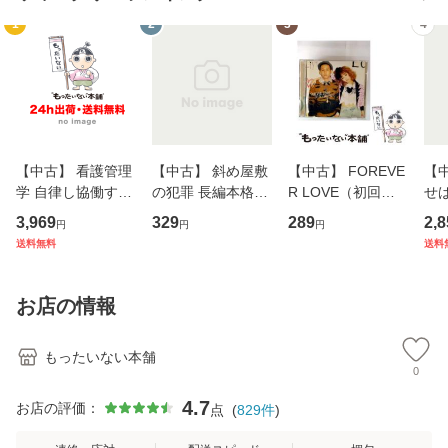
1
2
3
4
【中古】 看護管理
【中古】 斜め屋敷
【中古】 FOREVE
【
学 自律し協働する
の犯罪 長編本格推
R LOVE（初回生
せば
専門職の看護マネ
理小説 (光文社文
産限定盤） / 清水
VD
3,969
329
289
2,8
円
円
円
ジメントスキル 改
庫) / 島田荘司 / 光
翔太×加藤ミリヤ /
タ
送料無料
送料
訂第3版 (看護学テ
文社 [文庫]【メー
[CD]【メール便送
ター
キストNiCE) / 手島
ル便送料無料】
料無料】
VD
恵 藤本幸三 / 南江
料
お店の情報
堂 [単行
もったいない本舗
0
4.7
お店の評価：
点
(
829
件
)