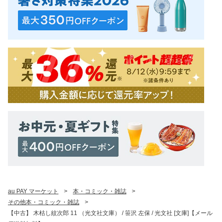
au PAY マーケット
>
本・コミック・雑誌
>
その他本・コミック・雑誌
>
【中古】 木枯し紋次郎 11 （光文社文庫） / 笹沢 左保 / 光文社 [文庫]【メール