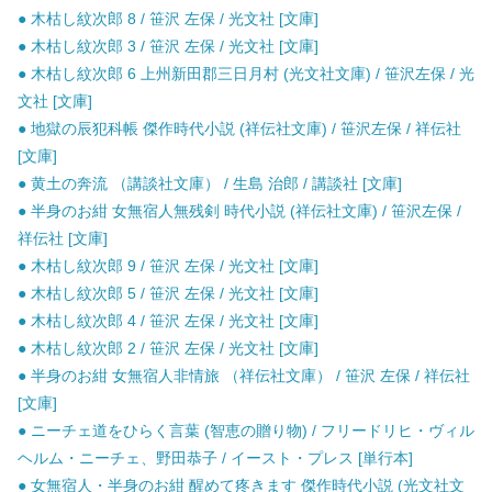
● 木枯し紋次郎 8 / 笹沢 左保 / 光文社 [文庫]
● 木枯し紋次郎 3 / 笹沢 左保 / 光文社 [文庫]
● 木枯し紋次郎 6 上州新田郡三日月村 (光文社文庫) / 笹沢左保 / 光
文社 [文庫]
● 地獄の辰犯科帳 傑作時代小説 (祥伝社文庫) / 笹沢左保 / 祥伝社
[文庫]
● 黄土の奔流 （講談社文庫） / 生島 治郎 / 講談社 [文庫]
● 半身のお紺 女無宿人無残剣 時代小説 (祥伝社文庫) / 笹沢左保 /
祥伝社 [文庫]
● 木枯し紋次郎 9 / 笹沢 左保 / 光文社 [文庫]
● 木枯し紋次郎 5 / 笹沢 左保 / 光文社 [文庫]
● 木枯し紋次郎 4 / 笹沢 左保 / 光文社 [文庫]
● 木枯し紋次郎 2 / 笹沢 左保 / 光文社 [文庫]
● 半身のお紺 女無宿人非情旅 （祥伝社文庫） / 笹沢 左保 / 祥伝社
[文庫]
● ニーチェ道をひらく言葉 (智恵の贈り物) / フリードリヒ・ヴィル
ヘルム・ニーチェ、野田恭子 / イースト・プレス [単行本]
● 女無宿人・半身のお紺 醒めて疼きます 傑作時代小説 (光文社文