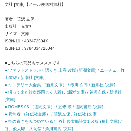
文社 [文庫]【メール便送料無料】
著者：笹沢 左保
出版社：光文社
サイズ：文庫
ISBN-10：433472504X
ISBN-13：9784334725044
■こちらの商品もオススメです
● ツァラトストラかく語りき 上巻 改版 (新潮文庫) / ニーチェ、竹
山道雄 / 新潮社 [文庫]
● ミステリー大全集 （新潮文庫） / 赤川 次郎 / 新潮社 [文庫]
● 帰って来た紋次郎同じく人殺し (新潮文庫) / 笹沢左保 / 新潮社
[文庫]
● ROMES 06 （徳間文庫） / 五條 瑛 / 徳間書店 [文庫]
● 異常者 （祥伝社文庫） / 笹沢左保 / 祥伝社 [文庫]
● 空の青さをみつめていると 谷川俊太郎詩集1 改版 (角川文庫) /
谷川俊太郎、大岡信 / 角川書店 [文庫]