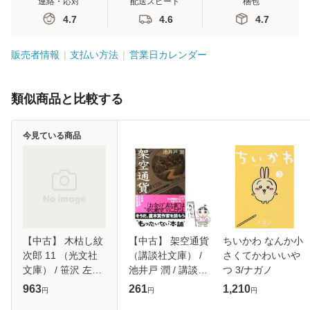
連絡・応対
配送スピード
梱包
4.7
4.6
4.7
販売者情報
支払い方法
営業日カレンダー
類似商品と比較する
今見ている商品
【中古】 木枯し紋
【中古】 架空通貨
ちいかわ なんか小
次郎 11 （光文社
（講談社文庫） /
さくてかわいいや
文庫） / 笹沢 左保
池井戸 潤 / 講談社
つ 3/ナガノ
/ 光文社 [文庫]【メ
[文庫]【メール便送
963
261
1,210
円
円
円
ール便送料無料】
料無料】