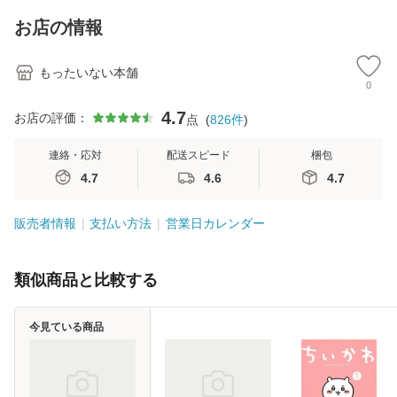
料】
キストNiCE) / 手島
恵 藤本幸三 / 南江
お店の情報
堂 [単行
もったいない本舗
0
4.7
お店の評価：
点
(
826
件
)
連絡・応対
配送スピード
梱包
4.7
4.6
4.7
販売者情報
支払い方法
営業日カレンダー
類似商品と比較する
今見ている商品