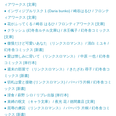
ィアワークス [文庫]
● インヴィジブルリスク 1 (Daria bunko) / 崎谷はるひ / フロンテ
ィアワークス [文庫]
● 花がふってくる / 崎谷 はるひ / フロンティアワークス [文庫]
● クラッシュ (幻冬舎ルチル文庫L) / 水壬楓子 / 幻冬舎コミックス
[文庫]
● 傲慢だけど可愛いあなた （リンクスロマンス） / 清白 ミユキ /
幻冬舎コミックス [新書]
● 愛は憎しみに背いて （リンクスロマンス） / 中原 一也 / 幻冬舎
コミックス [単行本]
● 週末の部屋で （リンクスロマンス） / きたざわ 尋子 / 幻冬舎コ
ミックス [新書]
● 切札は愛と接吻 (リンクスロマンス) / バーバラ片桐 / 幻冬舎コミ
ックス [新書]
● 浸食 / 萩野 シロ / リブレ出版 [単行本]
● 束縛の呪文 （キャラ文庫） / 夜光 花 / 徳間書店 [文庫]
● 屈辱の虜囚 （リンクスロマンス） / バーバラ 片桐 / 幻冬舎コミ
ックス [新書]