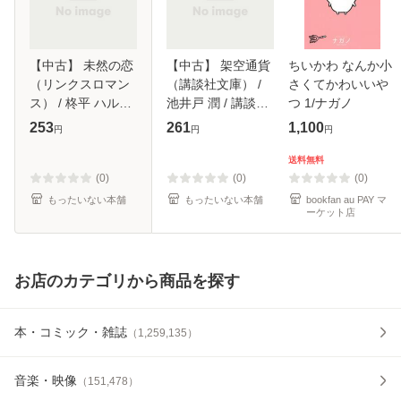
【中古】 未然の恋
【中古】 架空通貨
ちいかわ なんか小
（リンクスロマン
（講談社文庫） /
さくてかわいいや
ス） / 柊平 ハルモ
池井戸 潤 / 講談社
つ 1/ナガノ
/ 幻冬舎コミックス
[文庫]【メール便送
253
261
1,100
円
円
円
[単行本]【メール便
料無料】
送料無料】
送料無料
(0)
(0)
(0)
もったいない本舗
もったいない本舗
bookfan au PAY マ
ーケット店
お店のカテゴリから商品を探す
本・コミック・雑誌
（
1,259,135
）
音楽・映像
（
151,478
）