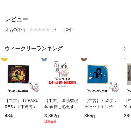
レビュー
商品の評価：
-
点
(0件)
ウィークリーランキング
1
2
3
4
【中古】 TREASU
【中古】 看護管理
【中古】 生命力 /
【中
RES / 山下達郎 /
学 自律し協働する
チャットモンチー /
You
イーストウエス
専門職の看護マネ
キューンレコード
のがか
434
3,862
355
28
円
円
円
ト・ジャパン [CD]
ジメントスキル 改
[CD]【メール便送
【
送料無料
【メール便送料無
訂第3版 (看護学テ
料無料】
料