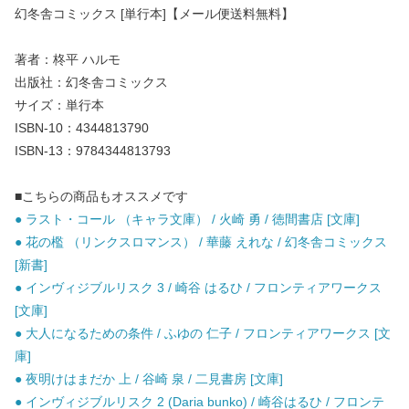
幻冬舎コミックス [単行本]【メール便送料無料】
著者：柊平 ハルモ
出版社：幻冬舎コミックス
サイズ：単行本
ISBN-10：4344813790
ISBN-13：9784344813793
■こちらの商品もオススメです
● ラスト・コール （キャラ文庫） / 火崎 勇 / 徳間書店 [文庫]
● 花の檻 （リンクスロマンス） / 華藤 えれな / 幻冬舎コミックス
[新書]
● インヴィジブルリスク 3 / 崎谷 はるひ / フロンティアワークス
[文庫]
● 大人になるための条件 / ふゆの 仁子 / フロンティアワークス [文
庫]
● 夜明けはまだか 上 / 谷崎 泉 / 二見書房 [文庫]
● インヴィジブルリスク 2 (Daria bunko) / 崎谷はるひ / フロンテ