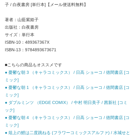
子 / 白夜書房 [単行本]【メール便送料無料】
著者：山藍紫姫子
出版社：白夜書房
サイズ：単行本
ISBN-10：489367367X
ISBN-13：9784893673671
■こちらの商品もオススメです
● 憂鬱な朝 3 （キャラコミックス） / 日高 ショーコ / 徳間書店 [コ
ミック]
● 憂鬱な朝 1 （キャラコミックス） / 日高 ショーコ / 徳間書店 [コ
ミック]
● ダブルミンツ （EDGE COMIX） / 中村 明日美子 / 茜新社 [コミ
ック]
● 憂鬱な朝 4 （キャラコミックス） / 日高 ショーコ / 徳間書店 [コ
ミック]
● 俎上の鯉は二度跳ねる (フラワーコミックスアルファ) / 水城せと