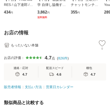
RES / 山下達郎 /
学 自律し協働する
チャットモンチー /
You
イーストウエス
専門職の看護マネ
キューンレコード
のがか
434
3,862
355
28
円
円
円
ト・ジャパン [CD]
ジメントスキル 改
[CD]【メール便送
【
送料無料
【メール便送料無
訂第3版 (看護学テ
料無料】
料
料】
キストNiCE) / 手島
恵 藤本幸三 / 南江
お店の情報
堂 [単行
もったいない本舗
0
4.7
お店の評価：
点
(
826
件
)
連絡・応対
配送スピード
梱包
4.7
4.6
4.7
販売者情報
支払い方法
営業日カレンダー
類似商品と比較する