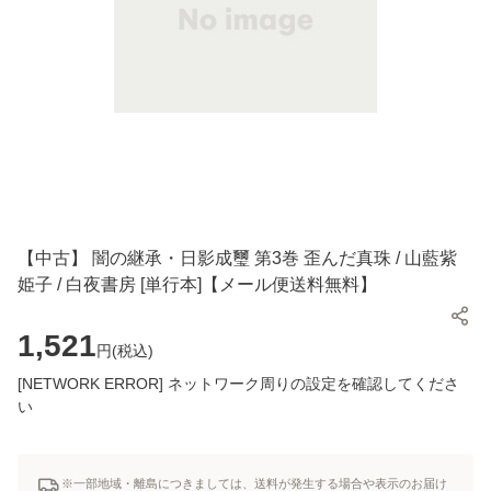
【中古】 闇の継承・日影成璽 第3巻 歪んだ真珠 / 山藍紫
姫子 / 白夜書房 [単行本]【メール便送料無料】
1,521
円(
税込
)
[NETWORK ERROR] ネットワーク周りの設定を確認してくださ
い
※一部地域・離島につきましては、送料が発生する場合や表示のお届け