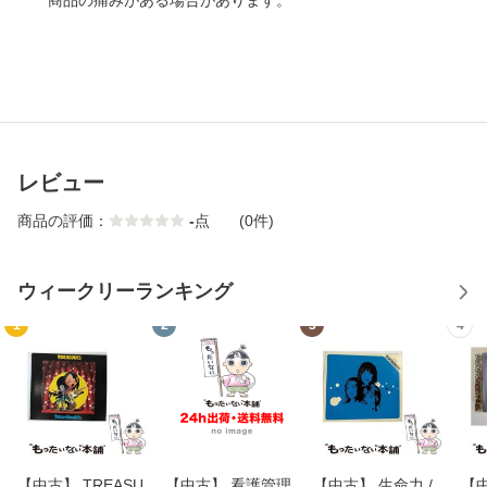
商品の痛みがある場合があります。
レビュー
商品の評価：
-
点
(0件)
ウィークリーランキング
1
2
3
4
【中古】 TREASU
【中古】 看護管理
【中古】 生命力 /
【中