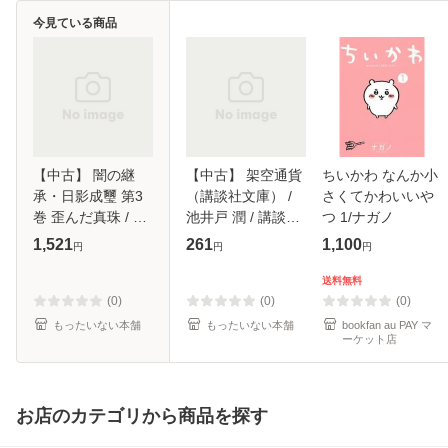
今見ている商品
【中古】 闇の継
【中古】 架空通貨
ちいかわ なんか小
承・日影成璽 第3
（講談社文庫） /
さくてかわいいや
巻 歪んだ真珠 / 山
池井戸 潤 / 講談社
つ 1/ナガノ
藍紫姫子 / 白夜書
[文庫]【メール便送
1,521
261
1,100
円
円
円
房 [単行本]【メー
料無料】
ル便送料無料】
送料無料
(0)
(0)
(0)
もったいない本舗
もったいない本舗
bookfan au PAY マ
ーケット店
お店のカテゴリから商品を探す