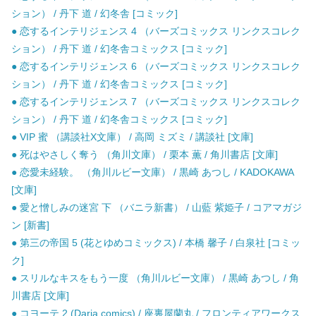
ション） / 丹下 道 / 幻冬舎 [コミック]
● 恋するインテリジェンス 4 （バーズコミックス リンクスコレク
ション） / 丹下 道 / 幻冬舎コミックス [コミック]
● 恋するインテリジェンス 6 （バーズコミックス リンクスコレク
ション） / 丹下 道 / 幻冬舎コミックス [コミック]
● 恋するインテリジェンス 7 （バーズコミックス リンクスコレク
ション） / 丹下 道 / 幻冬舎コミックス [コミック]
● VIP 蜜 （講談社X文庫） / 高岡 ミズミ / 講談社 [文庫]
● 死はやさしく奪う （角川文庫） / 栗本 薫 / 角川書店 [文庫]
● 恋愛未経験。 （角川ルビー文庫） / 黒崎 あつし / KADOKAWA
[文庫]
● 愛と憎しみの迷宮 下 （バニラ新書） / 山藍 紫姫子 / コアマガジ
ン [新書]
● 第三の帝国 5 (花とゆめコミックス) / 本橋 馨子 / 白泉社 [コミッ
ク]
● スリルなキスをもう一度 （角川ルビー文庫） / 黒崎 あつし / 角
川書店 [文庫]
● コヨーテ 2 (Daria comics) / 座裏屋蘭丸 / フロンティアワークス