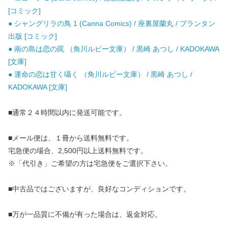
[コミック]
● シャングリラの鳥 1 (Canna Comics) / 座裏屋蘭丸 / プランタン
出版 [コミック]
● 南の島は恋の罠 （角川ルビー文庫） / 黒崎 あつし / KADOKAWA
[文庫]
● 運命の恋は甘く囁く （角川ルビー文庫） / 黒崎 あつし /
KADOKAWA [文庫]
■通常２４時間以内に発送可能です。
■メール便は、１冊から送料無料です。
宅急便の場合、2,500円以上送料無料です。
※「代引き」ご希望の方は宅急便をご選択下さい。
■中古品ではございますが、良好なコンディションです。
■万が一品質に不備が有った場合は、返金対応。