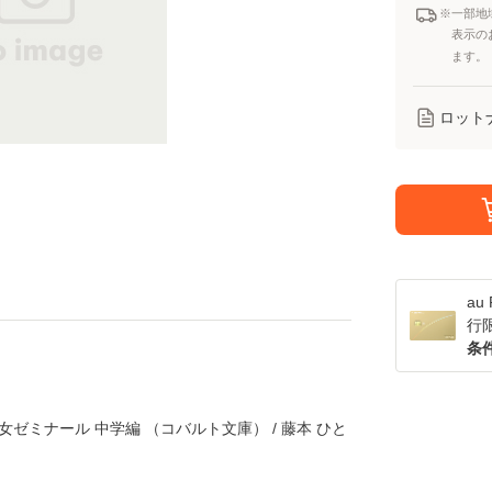
※一部地
表示の
ます。
ロット
a
行
条
女ゼミナール 中学編 （コバルト文庫） / 藤本 ひと