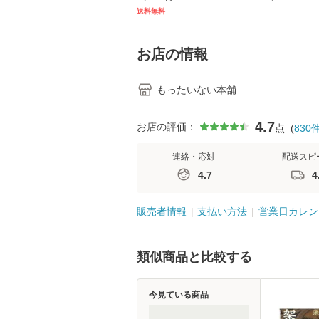
キル 改訂第3版 (看護
【メール便送料
送料無料
学テキストNiCE) / 手
島恵 藤本幸三 / 南江
堂 [単行
お店の情報
もったいない本舗
4.7
お店の評価：
点
(
830
連絡・応対
配送スピ
4.7
4
販売者情報
支払い方法
営業日カレン
類似商品と比較する
今見ている商品