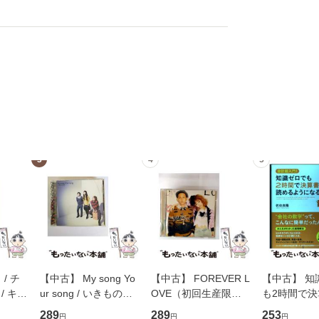
3
4
5
/ チ
【中古】 My song Yo
【中古】 FOREVER L
【中古】 知
/ キュ
ur song / いきものが
OVE（初回生産限定
も2時間で
D]
かり / [CD]【メール便
盤） / 清水翔太×加藤
めるようにな
289
289
253
円
円
円