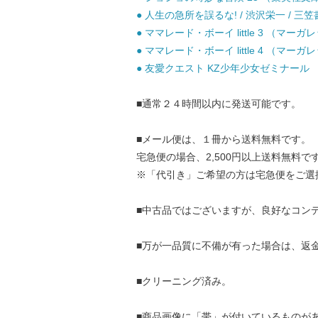
● 人生の急所を誤るな! / 渋沢栄一 / 三笠
● ママレード・ボーイ little 3 （マーガ
● ママレード・ボーイ little 4 （マーガ
● 友愛クエスト KZ少年少女ゼミナール （コ
■通常２４時間以内に発送可能です。
■メール便は、１冊から送料無料です。
宅急便の場合、2,500円以上送料無料で
※「代引き」ご希望の方は宅急便をご選
■中古品ではございますが、良好なコン
■万が一品質に不備が有った場合は、返
■クリーニング済み。
■商品画像に「帯」が付いているものが