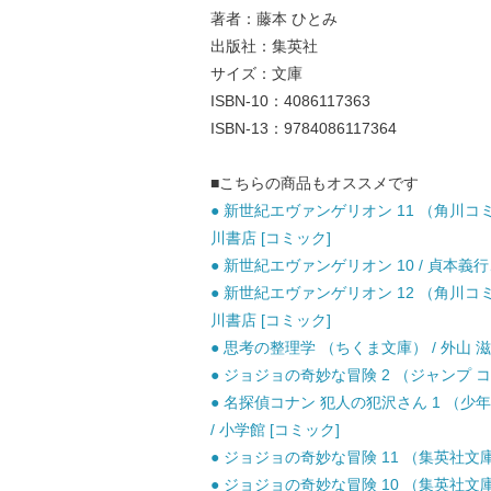
著者：藤本 ひとみ
出版社：集英社
サイズ：文庫
ISBN-10：4086117363
ISBN-13：9784086117364
■こちらの商品もオススメです
● 新世紀エヴァンゲリオン 11 （角川コ
川書店 [コミック]
● 新世紀エヴァンゲリオン 10 / 貞本義行
● 新世紀エヴァンゲリオン 12 （角川コ
川書店 [コミック]
● 思考の整理学 （ちくま文庫） / 外山 滋比
● ジョジョの奇妙な冒険 2 （ジャンプ コミ
● 名探偵コナン 犯人の犯沢さん 1 （少
/ 小学館 [コミック]
● ジョジョの奇妙な冒険 11 （集英社文庫）
● ジョジョの奇妙な冒険 10 （集英社文庫）