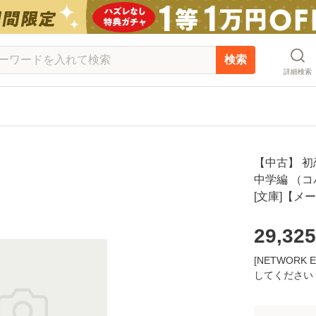
検索
詳細検索
【中古】 初
中学編 （コバ
[文庫]【メ
29,325
[NETWOR
してください