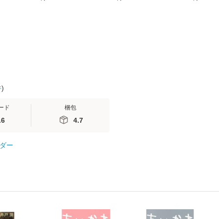
無料】
送料無料】
ミリヤ / [CD]【メール
計超入門！ /
便送料無料】
隆 / 高橋書
（ソフトカバ
【メール便
件
)
ード
梱包
.6
4.7
ダー