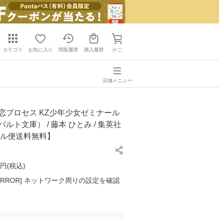
カテゴリ
お気に入り
閲覧履歴
購入履歴
かご
店舗メニュー
恋プロセス KZ少年少女ゼミナール
ルト文庫） / 藤本 ひとみ / 集英社
ール便送料無料】
円(
税込
)
K ERROR] ネットワーク周りの設定を確認