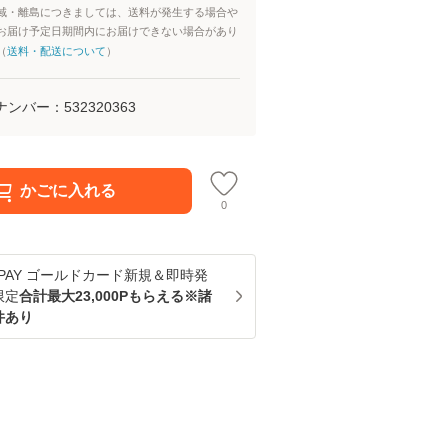
域・離島につきましては、送料が発生する場合や
お届け予定日期間内にお届けできない場合があり
（
送料・配送について
）
ナンバー：
532320363
かごに入れる
0
u PAY ゴールドカード新規＆即時発
限定
合計最大23,000Pもらえる※諸
件あり