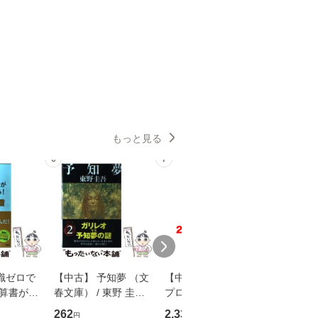
もっと見る
6
7
8
識ゼロで
【中古】 予知夢 （文
【中古】 野ブタ。を
【中古】 
決算書が読
春文庫） / 東野 圭吾 /
プロデュース [DVD-B
島みゆき / [CD]【
る！ 会
文藝春秋 [文庫]【メー
OX] / バップ [DVD]
ル便送料
262
2,335
2,150
円
円
円