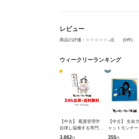
レビュー
商品の評価：
-
点
(0件)
ウィークリーランキング
1
2
【中古】 看護管理学
【中古】 生命力 
自律し協働する専門職
ャットモンチー 
の看護マネジメントス
ーンレコード [C
3,862
355
円
円