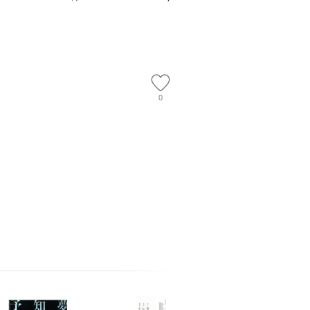
 佐伯 良
ル便送料無料】
【メール便送料無料】
店 [単行本
ー）]
送
0