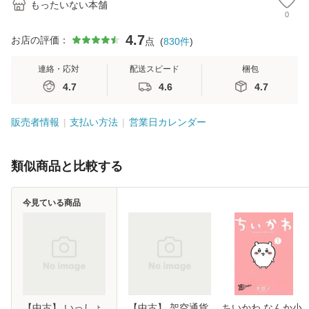
もったいない本舗
0
4.7
お店の評価：
点
(
830
件
)
連絡・応対
配送スピード
梱包
4.7
4.6
4.7
販売者情報
支払い方法
営業日カレンダー
類似商品と比較する
今見ている商品
【中古】 いっしょ
【中古】 架空通貨
ちいかわ なんか小