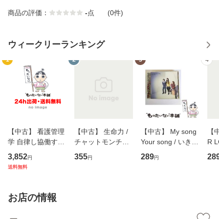
商品の評価：
-
点
(0件)
ウィークリーランキング
1
2
3
4
【中古】 看護管理
【中古】 生命力 /
【中古】 My song
【中
学 自律し協働する
チャットモンチー /
Your song / いきも
R 
専門職の看護マネ
キューンレコード
のがかり / [CD]
産限
3,852
355
289
28
円
円
円
ジメントスキル 改
[CD]【メール便送
【メール便送料無
翔太
送料無料
訂第3版 (看護学テ
料無料】
料】
[C
キストNiCE) / 手島
料
恵 藤本幸三 / 南江
お店の情報
堂 [単行