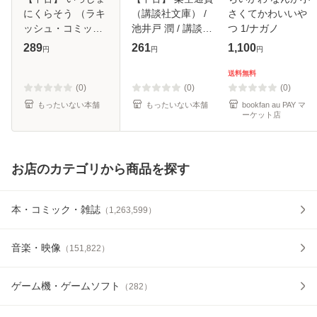
にくらそう （ラキ
（講談社文庫） /
さくてかわいいや
ッシュ・コミック
池井戸 潤 / 講談社
つ 1/ナガノ
ス） / 戸川視友 /
[文庫]【メール便送
289
261
1,100
円
円
円
冬水社 [コミック]
料無料】
【メール便送料無
送料無料
料】
(0)
(0)
(0)
もったいない本舗
もったいない本舗
bookfan au PAY マ
ーケット店
お店のカテゴリから商品を探す
本・コミック・雑誌
（
1,263,599
）
音楽・映像
（
151,822
）
ゲーム機・ゲームソフト
（
282
）