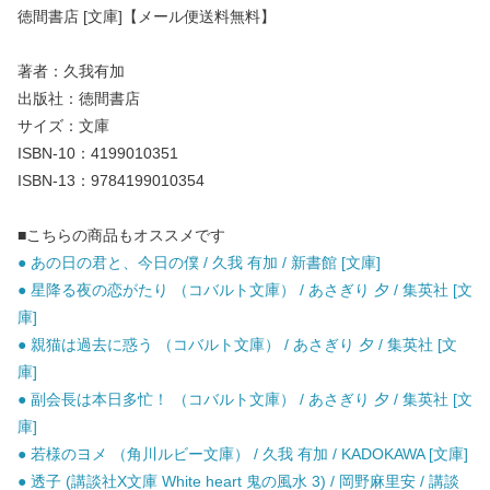
徳間書店 [文庫]【メール便送料無料】
著者：久我有加
出版社：徳間書店
サイズ：文庫
ISBN-10：4199010351
ISBN-13：9784199010354
■こちらの商品もオススメです
● あの日の君と、今日の僕 / 久我 有加 / 新書館 [文庫]
● 星降る夜の恋がたり （コバルト文庫） / あさぎり 夕 / 集英社 [文
庫]
● 親猫は過去に惑う （コバルト文庫） / あさぎり 夕 / 集英社 [文
庫]
● 副会長は本日多忙！ （コバルト文庫） / あさぎり 夕 / 集英社 [文
庫]
● 若様のヨメ （角川ルビー文庫） / 久我 有加 / KADOKAWA [文庫]
● 透子 (講談社X文庫 White heart 鬼の風水 3) / 岡野麻里安 / 講談