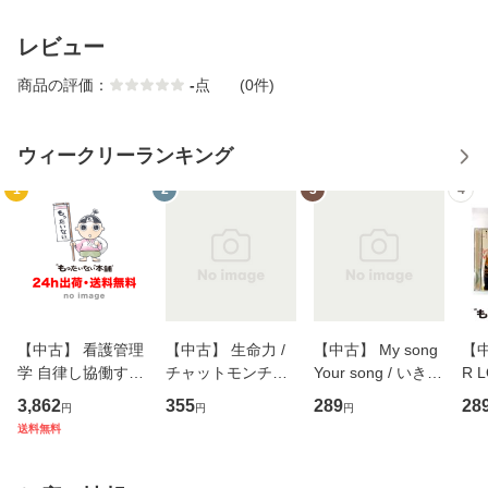
レビュー
商品の評価：
-
点
(0件)
ウィークリーランキング
1
2
3
4
【中古】 看護管理
【中古】 生命力 /
【中古】 My song
【中
学 自律し協働する
チャットモンチー /
Your song / いきも
R 
専門職の看護マネ
キューンレコード
のがかり / [CD]
産限
3,862
355
289
28
円
円
円
ジメントスキル 改
[CD]【メール便送
【メール便送料無
翔太
送料無料
訂第3版 (看護学テ
料無料】
料】
[C
キストNiCE) / 手島
料
恵 藤本幸三 / 南江