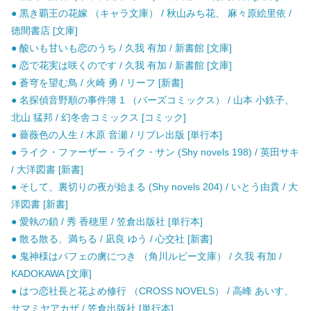
● 黒き覇王の花嫁 （キャラ文庫） / 秋山みち花、 麻々原絵里依 /
徳間書店 [文庫]
● 酸いも甘いも恋のうち / 久我 有加 / 新書館 [文庫]
● 恋で花実は咲くのです / 久我 有加 / 新書館 [文庫]
● 蒼穹を望む鳥 / 火崎 勇 / リーフ [新書]
● 名探偵音野順の事件簿 1 （バーズコミックス） / 山本 小鉄子、
北山 猛邦 / 幻冬舎コミックス [コミック]
● 薔薇色の人生 / 木原 音瀬 / リブレ出版 [単行本]
● ライク・ファーザー・ライク・サン (Shy novels 198) / 英田サキ
/ 大洋図書 [新書]
● そして、裏切りの夜が始まる (Shy novels 204) / いとう由貴 / 大
洋図書 [新書]
● 愛執の鎖 / 秀 香穂里 / 笠倉出版社 [単行本]
● 散る散る、満ちる / 凪良 ゆう / 心交社 [新書]
● 鬼神様はパフェの虜につき （角川ルビー文庫） / 久我 有加 /
KADOKAWA [文庫]
● はつ恋社長と花よめ修行 （CROSS NOVELS） / 高峰 あいす、
サマミヤアカザ / 笠倉出版社 [単行本]