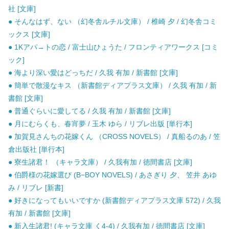
社 [文庫]
● そんなはず、ない （幻冬舎ルチル文庫） / 椎崎 夕 / 幻冬舎コミ
ックス [文庫]
● 1Kアパ→トの恋 / 富士山ひょうた / フロンティアワークス [コミ
ック]
● 海より深い愛はどっちだ / 久我 有加 / 新書館 [文庫]
● 簡単で散漫なキス （新書館ディアプラス文庫） / 久我 有加 / 新
書館 [文庫]
● 普通ぐらいに愛してる / 久我 有加 / 新書館 [文庫]
● 月にむらくも、春宵夢 / 玉木 ゆら / リブレ出版 [単行本]
● 加賀見さんちの花嫁くん （CROSS NOVELS） / 真船るのあ / 笠
倉出版社 [単行本]
● 寮生諸君！ （キャラ文庫） / 久我有加 / 徳間書店 [文庫]
● 伯爵様の花嫁選び (B−BOY NOVELS) / あさぎり 夕、 笠井 あゆ
み / リブレ [新書]
● 好きになってもいいですか (新書館ディアプラス文庫 572) / 久我
有加 / 新書館 [文庫]
● 新入生諸君! (キャラ文庫 く4-4) / 久我有加 / 徳間書店 [文庫]