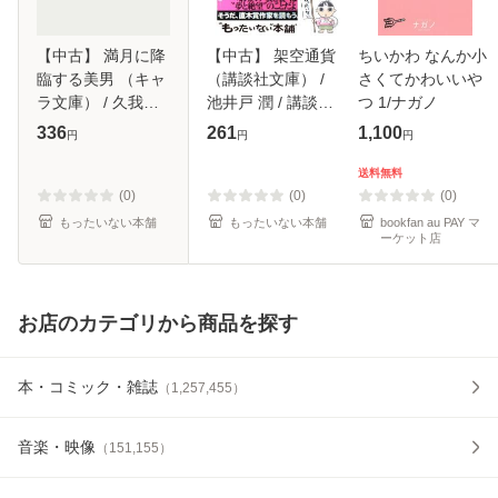
【中古】 満月に降
【中古】 架空通貨
ちいかわ なんか小
臨する美男 （キャ
（講談社文庫） /
さくてかわいいや
ラ文庫） / 久我有
池井戸 潤 / 講談社
つ 1/ナガノ
加 / 徳間書店 [文
[文庫]【メール便送
336
261
1,100
円
円
円
庫]【メール便送料
料無料】
無料】
送料無料
(0)
(0)
(0)
もったいない本舗
もったいない本舗
bookfan au PAY マ
ーケット店
お店のカテゴリから商品を探す
本・コミック・雑誌
（
1,257,455
）
音楽・映像
（
151,155
）