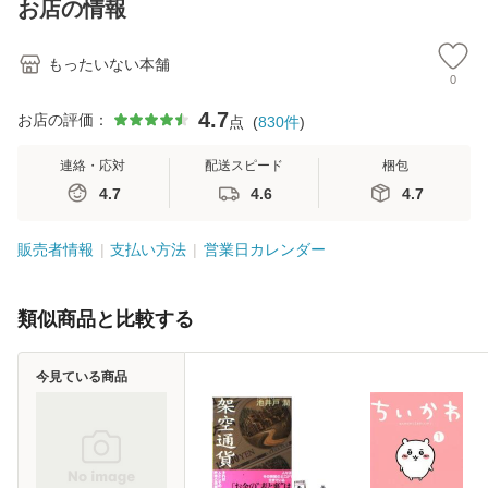
お店の情報
堂 [単行
もったいない本舗
0
4.7
お店の評価：
点
(
830
件
)
連絡・応対
配送スピード
梱包
4.7
4.6
4.7
販売者情報
支払い方法
営業日カレンダー
類似商品と比較する
今見ている商品