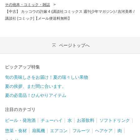
その他本・コミック・雑誌
>
【中古】 カッコウの許嫁 4 (講談社コミックス 週刊少年マガジン) / 吉河美希 /
講談社 [コミック]【メール便送料無料】
ページトップへ
ピックアップ特集
旬の美味しさをお届け！夏の瑞々しい果物
夏の挨拶、まだ間に合います。
夏の必需品！ひんやりアイテム
注目のカテゴリ
ビール・発泡酒
チューハイ
水
お茶飲料
ソフトドリンク
惣菜・食材
扇風機
エアコン
フルーツ
ヘアケア
肉