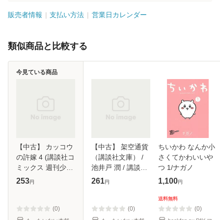
販売者情報
支払い方法
営業日カレンダー
類似商品と比較する
今見ている商品
【中古】 カッコウ
【中古】 架空通貨
ちいかわ なんか小
の許嫁 4 (講談社コ
（講談社文庫） /
さくてかわいいや
ミックス 週刊少年
池井戸 潤 / 講談社
つ 1/ナガノ
マガジン) / 吉河美
[文庫]【メール便送
253
261
1,100
円
円
円
希 / 講談社 [コミッ
料無料】
ク]【メール便送料
送料無料
無料】
(0)
(0)
(0)