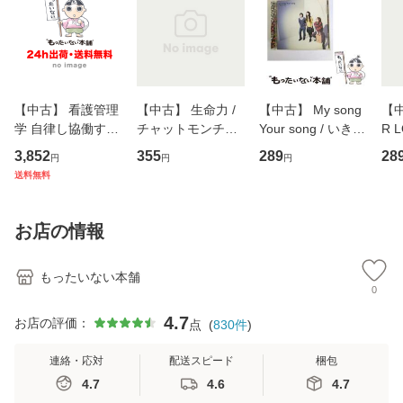
【中古】 看護管理
【中古】 生命力 /
【中古】 My song
【中
学 自律し協働する
チャットモンチー /
Your song / いきも
R 
専門職の看護マネ
キューンレコード
のがかり / [CD]
産限
3,852
355
289
28
円
円
円
ジメントスキル 改
[CD]【メール便送
【メール便送料無
翔太
送料無料
訂第3版 (看護学テ
料無料】
料】
[C
キストNiCE) / 手島
料
恵 藤本幸三 / 南江
お店の情報
堂 [単行
もったいない本舗
0
4.7
お店の評価：
点
(
830
件
)
連絡・応対
配送スピード
梱包
4.7
4.6
4.7