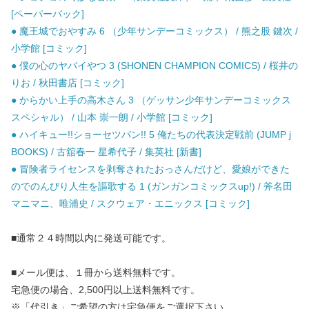
[ペーパーバック]
● 魔王城でおやすみ 6 （少年サンデーコミックス） / 熊之股 鍵次 /
小学館 [コミック]
● 僕の心のヤバイやつ 3 (SHONEN CHAMPION COMICS) / 桜井の
りお / 秋田書店 [コミック]
● からかい上手の高木さん 3 （ゲッサン少年サンデーコミックス
スペシャル） / 山本 崇一朗 / 小学館 [コミック]
● ハイキュー!!ショーセツバン!! 5 俺たちの代表決定戦前 (JUMP j
BOOKS) / 古舘春一 星希代子 / 集英社 [新書]
● 冒険者ライセンスを剥奪されたおっさんだけど、愛娘ができた
のでのんびり人生を謳歌する 1 (ガンガンコミックスup!) / 斧名田
マニマニ、唯浦史 / スクウェア・エニックス [コミック]
■通常２４時間以内に発送可能です。
■メール便は、１冊から送料無料です。
宅急便の場合、2,500円以上送料無料です。
※「代引き」ご希望の方は宅急便をご選択下さい。