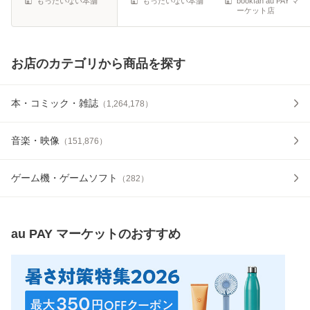
もったいない本舗
もったいない本舗
bookfan au PAY マ
ーケット店
お店のカテゴリから商品を探す
本・コミック・雑誌
（
1,264,178
）
音楽・映像
（
151,876
）
ゲーム機・ゲームソフト
（
282
）
au PAY マーケット
のおすすめ