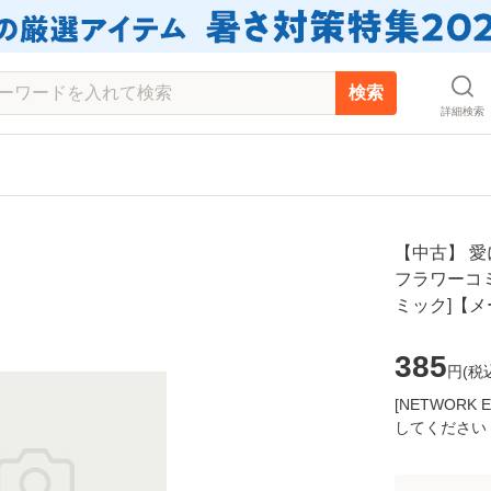
検索
詳細検索
【中古】 愛
フラワーコミッ
ミック]【
385
円(
税
[NETWOR
してください