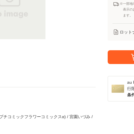
※一部地
表示の
ます。
ロット
a
行
条
プチコミックフラワーコミックスα) / 宮園いづみ /