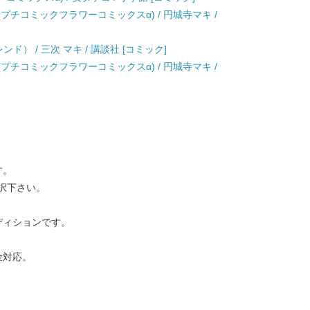
プチコミックフラワーコミックスα) / 円城寺マキ /
ンド） / 三次 マキ / 講談社 [コミック]
プチコミックフラワーコミックスα) / 円城寺マキ /
す。
択下さい。
ディションです。
金対応。