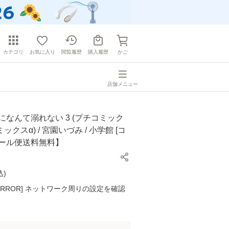
カテゴリ
お気に入り
閲覧履歴
購入履歴
かご
店舗メニュー
になんて溺れない 3 (プチコミック
クスα) / 宮園いづみ / 小学館 [コ
メール便送料無料】
込
)
K ERROR] ネットワーク周りの設定を確認