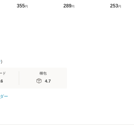
ントス
ーンレコード [CD]
かり / [CD]【メール便
ト) / 東野圭
355
289
253
円
円
円
(看護
【メール便送料無料】
送料無料】
社 [文庫]
 / 手
料無料】
 南江
件
)
ード
梱包
.6
4.7
ダー