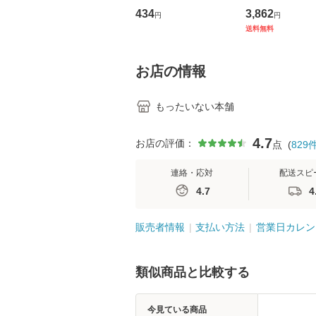
トウエスト・ジャパン
の看護マネジメ
434
3,862
円
円
[CD]【メール便送料無
キル 改訂第3版 
送料無料
料】
学テキストNiCE)
島恵 藤本幸三 /
堂 [単行
お店の情報
もったいない本舗
4.7
お店の評価：
点
(
829
連絡・応対
配送スピ
4.7
4
販売者情報
支払い方法
営業日カレン
類似商品と比較する
今見ている商品