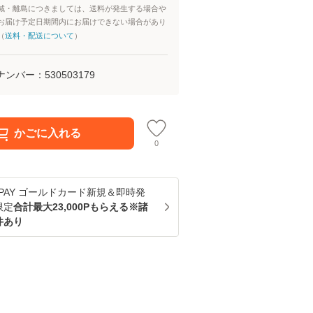
域・離島につきましては、送料が発生する場合や
お届け予定日期間内にお届けできない場合があり
（
送料・配送について
）
ナンバー：
530503179
かごに入れる
0
u PAY ゴールドカード新規＆即時発
限定
合計最大23,000Pもらえる※諸
件あり