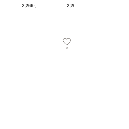
吾 / 祥伝
OX] / バップ [DVD]
語る / 熊野の森ネット
四季 / 藤
2,266
2,266
1,691
円
円
円
【メール便送
【メール便送料無料】
ワークいちいがしの
漁村文化協
会、吉田元重 玉井済
【メール
夫 / 新評論 [単行本]
【メール
0