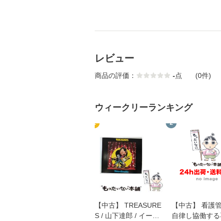
レビュー
商品の評価：
-
点
(0件)
ウィークリーランキング
1
2
【中古】 TREASURE
【中古】 看護
S / 山下達郎 / イース
自律し協働する