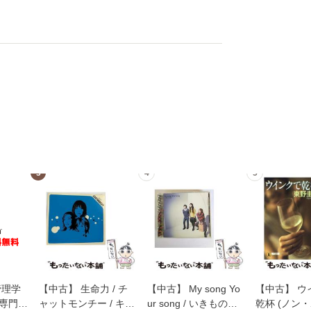
3
4
5
管理学
【中古】 生命力 / チ
【中古】 My song Yo
【中古】 ウ
専門職
ャットモンチー / キュ
ur song / いきものが
乾杯 (ノン