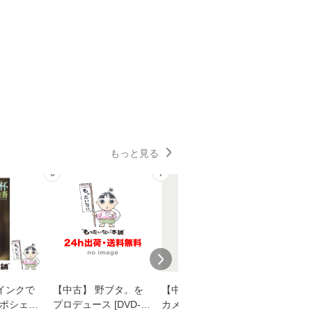
もっと見る
6
7
8
インクで
【中古】 野ブタ。を
【中古】 明日なき森
【中古】
・ポシェッ
プロデュース [DVD-B
カメムシ先生が熊野で
からだの