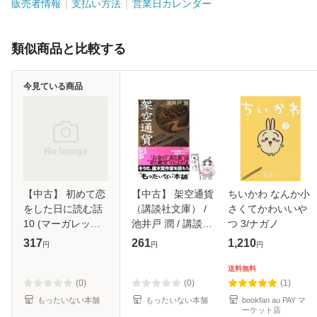
販売者情報
支払い方法
営業日カレンダー
類似商品と比較する
今見ている商品
【中古】 初めて恋
【中古】 架空通貨
ちいかわ なんか小
をした日に読む話
（講談社文庫） /
さくてかわいいや
10 (マーガレット
池井戸 潤 / 講談社
つ 3/ナガノ
コミックス) / 持田
[文庫]【メール便送
317
261
1,210
円
円
円
あき / 集英社 [コミ
料無料】
ック]【メール便送
送料無料
料無料】
(0)
(0)
(1)
もったいない本舗
もったいない本舗
bookfan au PAY マ
ーケット店