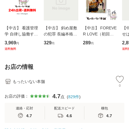
【中古】 看護管理
【中古】 斜め屋敷
【中古】 FOREVE
【
学 自律し協働する
の犯罪 長編本格推
R LOVE（初回生
せば
専門職の看護マネ
理小説 (光文社文
産限定盤） / 清水
VD
3,969
329
289
2,8
円
円
円
ジメントスキル 改
庫) / 島田荘司 / 光
翔太×加藤ミリヤ /
タ
送料無料
送料
訂第3版 (看護学テ
文社 [文庫]【メー
[CD]【メール便送
ター
キストNiCE) / 手島
ル便送料無料】
料無料】
VD
恵 藤本幸三 / 南江
料
お店の情報
堂 [単行
もったいない本舗
0
4.7
お店の評価：
点
(
829
件
)
連絡・応対
配送スピード
梱包
4.7
4.6
4.7