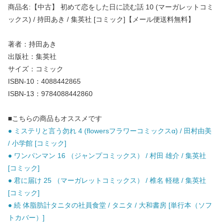
商品名:【中古】 初めて恋をした日に読む話 10 (マーガレットコミ
ックス) / 持田あき / 集英社 [コミック]【メール便送料無料】
著者：持田あき
出版社：集英社
サイズ：コミック
ISBN-10：4088442865
ISBN-13：9784088442860
■こちらの商品もオススメです
● ミステリと言う勿れ 4 (flowersフラワーコミックスα) / 田村由美
/ 小学館 [コミック]
● ワンパンマン 16 （ジャンプコミックス） / 村田 雄介 / 集英社
[コミック]
● 君に届け 25 （マーガレットコミックス） / 椎名 軽穂 / 集英社
[コミック]
● 続 体脂肪計タニタの社員食堂 / タニタ / 大和書房 [単行本（ソフ
トカバー）]