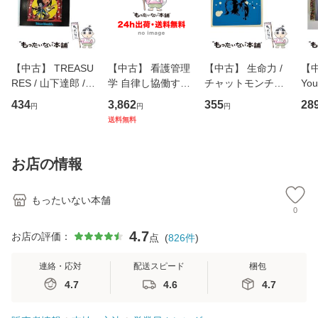
【中古】 TREASU
【中古】 看護管理
【中古】 生命力 /
【中
RES / 山下達郎 /
学 自律し協働する
チャットモンチー /
You
イーストウエス
専門職の看護マネ
キューンレコード
のがか
434
3,862
355
28
円
円
円
ト・ジャパン [CD]
ジメントスキル 改
[CD]【メール便送
【
送料無料
【メール便送料無
訂第3版 (看護学テ
料無料】
料
料】
キストNiCE) / 手島
恵 藤本幸三 / 南江
お店の情報
堂 [単行
もったいない本舗
0
4.7
お店の評価：
点
(
826
件
)
連絡・応対
配送スピード
梱包
4.7
4.6
4.7