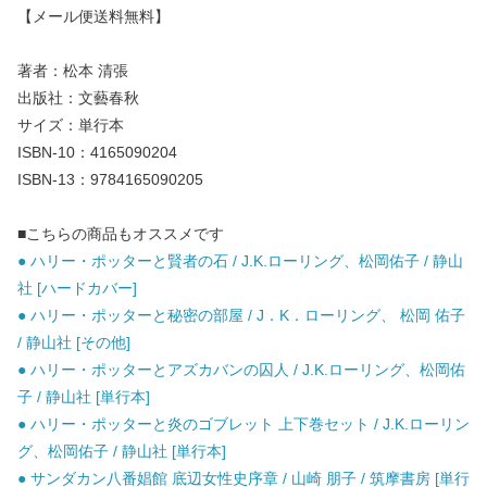
【メール便送料無料】
著者：松本 清張
出版社：文藝春秋
サイズ：単行本
ISBN-10：4165090204
ISBN-13：9784165090205
■こちらの商品もオススメです
● ハリー・ポッターと賢者の石 / J.K.ローリング、松岡佑子 / 静山
社 [ハードカバー]
● ハリー・ポッターと秘密の部屋 / J．K．ローリング、 松岡 佑子
/ 静山社 [その他]
● ハリー・ポッターとアズカバンの囚人 / J.K.ローリング、松岡佑
子 / 静山社 [単行本]
● ハリー・ポッターと炎のゴブレット 上下巻セット / J.K.ローリン
グ、松岡佑子 / 静山社 [単行本]
● サンダカン八番娼館 底辺女性史序章 / 山崎 朋子 / 筑摩書房 [単行