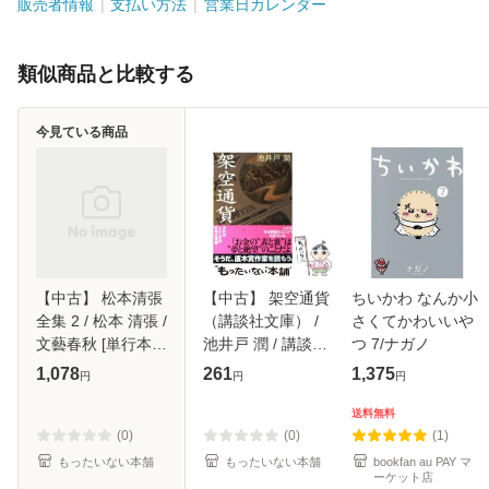
販売者情報
支払い方法
営業日カレンダー
類似商品と比較する
今見ている商品
【中古】 松本清張
【中古】 架空通貨
ちいかわ なんか小
全集 2 / 松本 清張 /
（講談社文庫） /
さくてかわいいや
文藝春秋 [単行本]
池井戸 潤 / 講談社
つ 7/ナガノ
【メール便送料無
[文庫]【メール便送
1,078
261
1,375
円
円
円
料】
料無料】
送料無料
(0)
(0)
(1)
もったいない本舗
もったいない本舗
bookfan au PAY マ
ーケット店