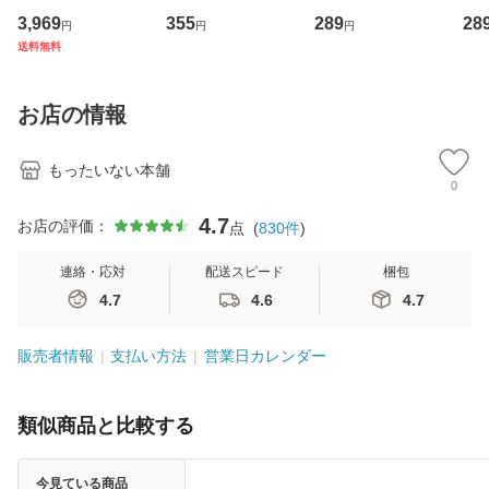
専門職の看護マネ
キューンレコード
のがかり / [CD]
産限
3,969
355
289
28
円
円
円
ジメントスキル 改
[CD]【メール便送
【メール便送料無
翔太
送料無料
訂第3版 (看護学テ
料無料】
料】
[C
キストNiCE) / 手島
料
恵 藤本幸三 / 南江
お店の情報
堂 [単行
もったいない本舗
0
4.7
お店の評価：
点
(
830
件
)
連絡・応対
配送スピード
梱包
4.7
4.6
4.7
販売者情報
支払い方法
営業日カレンダー
類似商品と比較する
今見ている商品