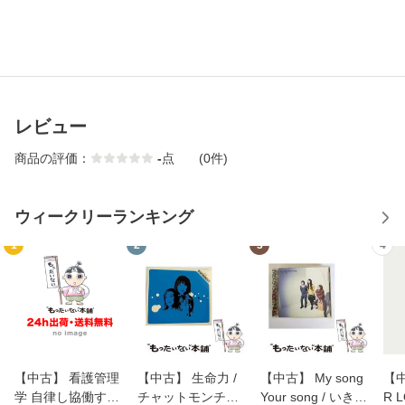
レビュー
商品の評価：
-
点
(0件)
ウィークリーランキング
1
2
3
4
【中古】 看護管理
【中古】 生命力 /
【中古】 My song
【中
学 自律し協働する
チャットモンチー /
Your song / いきも
R 