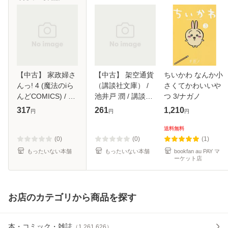
【中古】 家政婦さ
【中古】 架空通貨
ちいかわ なんか小
んっ! 4 (魔法のiら
（講談社文庫） /
さくてかわいいや
んどCOMICS) / 夏
池井戸 潤 / 講談社
つ 3/ナガノ
葉じゅん、きたこ /
[文庫]【メール便送
317
261
1,210
円
円
円
KADOKAWA [コミ
料無料】
ック]【メール便送
送料無料
料無料】
(0)
(0)
(1)
もったいない本舗
もったいない本舗
bookfan au PAY マ
ーケット店
お店のカテゴリから商品を探す
本・コミック・雑誌
（
1,261,626
）