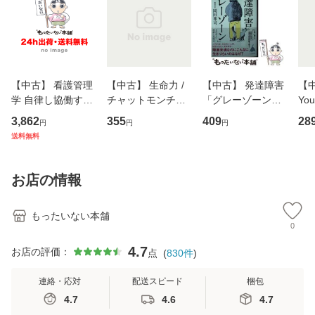
【中古】 看護管理
【中古】 生命力 /
【中古】 発達障害
【中
学 自律し協働する
チャットモンチー /
「グレーゾーン」
You
専門職の看護マネ
キューンレコード
その正しい理解と
のがか
3,862
355
409
28
円
円
円
ジメントスキル 改
[CD]【メール便送
克服法 (SB新書 57
【
送料無料
訂第3版 (看護学テ
料無料】
2) / 岡田尊司 / Ｓ
料
キストNiCE) / 手島
Ｂクリエイティブ
恵 藤本幸三 / 南江
[新書]【メール便送
お店の情報
堂 [単行
料無料】
もったいない本舗
0
4.7
お店の評価：
点
(
830
件
)
連絡・応対
配送スピード
梱包
4.7
4.6
4.7