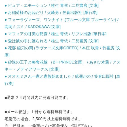
● ピュア・エモーション / 桂生 青依 / 二見書房 [文庫]
● お稲荷様のおねだり / 火崎勇 / 笠倉出版社 [単行本]
● フォーラヴァーズ、ワンナイト (フルール文庫 ブルーライン) /
高岡ミズミ / KADOKAWA [文庫]
● マフィアの甘美な艶愛 / 桂生 青依 / リブレ出版 [単行本]
● 愛は彼の手に護られる / 桂生 青依 / 二見書房 [文庫]
● 花廓 凶刃の閨 (ラヴァーズ文庫GREED) / 本庄 咲貴 / 竹書房 [文
庫]
● 砂漠の王子と略奪花嫁 （BーPRINCE文庫） / あさひ木葉 / アス
キー・メディアワークス [文庫]
● オオカミさん一家と家族始めました / 成瀬かの / 笠倉出版社 [単
行本]
■通常２４時間以内に発送可能です。
■メール便は、１冊から送料無料です。
宅急便の場合、2,500円以上送料無料です。
※「代引き」ご希望の方は宅急便をご選択下さい。