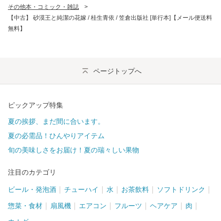
その他本・コミック・雑誌
>
【中古】 砂漠王と純潔の花嫁 / 桂生青依 / 笠倉出版社 [単行本]【メール便送料
無料】
ページトップへ
ピックアップ特集
夏の挨拶、まだ間に合います。
夏の必需品！ひんやりアイテム
旬の美味しさをお届け！夏の瑞々しい果物
注目のカテゴリ
ビール・発泡酒
チューハイ
水
お茶飲料
ソフトドリンク
惣菜・食材
扇風機
エアコン
フルーツ
ヘアケア
肉