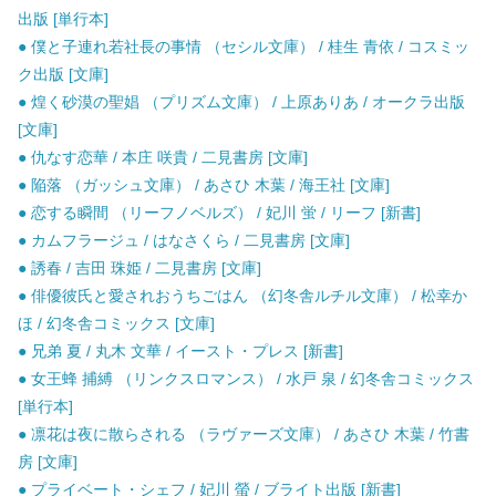
出版 [単行本]
● 僕と子連れ若社長の事情 （セシル文庫） / 桂生 青依 / コスミッ
ク出版 [文庫]
● 煌く砂漠の聖娼 （プリズム文庫） / 上原ありあ / オークラ出版
[文庫]
● 仇なす恋華 / 本庄 咲貴 / 二見書房 [文庫]
● 陥落 （ガッシュ文庫） / あさひ 木葉 / 海王社 [文庫]
● 恋する瞬間 （リーフノベルズ） / 妃川 蛍 / リーフ [新書]
● カムフラージュ / はなさくら / 二見書房 [文庫]
● 誘春 / 吉田 珠姫 / 二見書房 [文庫]
● 俳優彼氏と愛されおうちごはん （幻冬舎ルチル文庫） / 松幸か
ほ / 幻冬舎コミックス [文庫]
● 兄弟 夏 / 丸木 文華 / イースト・プレス [新書]
● 女王蜂 捕縛 （リンクスロマンス） / 水戸 泉 / 幻冬舎コミックス
[単行本]
● 凛花は夜に散らされる （ラヴァーズ文庫） / あさひ 木葉 / 竹書
房 [文庫]
● プライベート・シェフ / 妃川 螢 / ブライト出版 [新書]