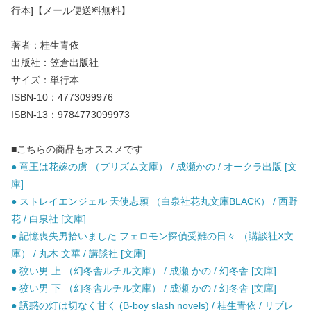
行本]【メール便送料無料】
著者：桂生青依
出版社：笠倉出版社
サイズ：単行本
ISBN-10：4773099976
ISBN-13：9784773099973
■こちらの商品もオススメです
● 竜王は花嫁の虜 （プリズム文庫） / 成瀬かの / オークラ出版 [文
庫]
● ストレイエンジェル 天使志願 （白泉社花丸文庫BLACK） / 西野
花 / 白泉社 [文庫]
● 記憶喪失男拾いました フェロモン探偵受難の日々 （講談社X文
庫） / 丸木 文華 / 講談社 [文庫]
● 狡い男 上 （幻冬舎ルチル文庫） / 成瀬 かの / 幻冬舎 [文庫]
● 狡い男 下 （幻冬舎ルチル文庫） / 成瀬 かの / 幻冬舎 [文庫]
● 誘惑の灯は切なく甘く (B-boy slash novels) / 桂生青依 / リブレ