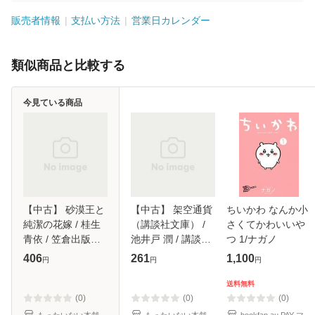
販売者情報
支払い方法
営業日カレンダー
類似商品と比較する
今見ている商品
【中古】 砂漠王と
【中古】 架空通貨
ちいかわ なんか小
純潔の花嫁 / 桂生
（講談社文庫） /
さくてかわいいや
青依 / 笠倉出版社
池井戸 潤 / 講談社
つ 1/ナガノ
[単行本]【メール便
[文庫]【メール便送
406
261
1,100
円
円
円
送料無料】
料無料】
送料無料
(0)
(0)
(0)
もったいない本舗
もったいない本舗
bookfan au PAY マ