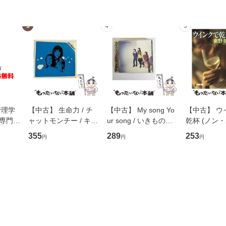
3
4
5
管理学
【中古】 生命力 / チ
【中古】 My song Yo
【中古】 ウ
専門職
ャットモンチー / キュ
ur song / いきものが
乾杯 (ノン
ントス
ーンレコード [CD]
かり / [CD]【メール便
ト) / 東野圭
355
289
253
円
円
円
(看護
【メール便送料無料】
送料無料】
社 [文庫]
 / 手
料無料】
 南江