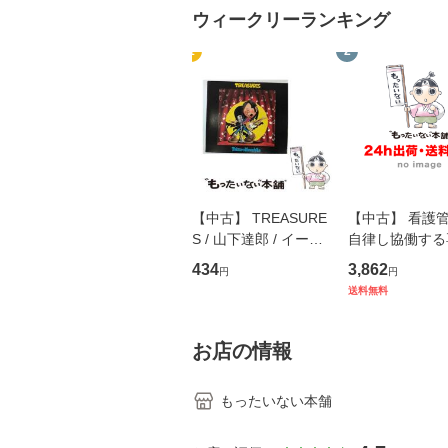
ウィークリーランキング
1
2
【中古】 TREASURE
【中古】 看護
S / 山下達郎 / イース
自律し協働する
トウエスト・ジャパン
の看護マネジメ
434
3,862
円
円
[CD]【メール便送料無
キル 改訂第3版 
送料無料
料】
学テキストNiCE)
島恵 藤本幸三 /
堂 [単行
お店の情報
もったいない本舗