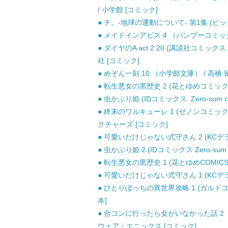
/ 小学館 [コミック]
● チ。-地球の運動について- 第1集 (ビッグ
● メイドインアビス 4 （バンブーコミックス
● ダイヤのA act 2 20 (講談社コミックス. 
社 [コミック]
● めぞん一刻 10 （小学館文庫） / 高橋 留
● 転生悪女の黒歴史 2 (花とゆめコミックス
● 虫かぶり姫 (IDコミックス. Zero-sum 
● 終末のワルキューレ 1 (ゼノンコミック
クチャーズ [コミック]
● 可愛いだけじゃない式守さん 2 (KCデラッ
● 虫かぶり姫 2 (IDコミックス Zero-sum
● 転生悪女の黒歴史 1 (花とゆめCOMICS)
● 可愛いだけじゃない式守さん 1 (KCデラッ
● ひとりぼっちの異世界攻略 1 (ガルドコ
本]
● 合コンに行ったら女がいなかった話 2 （
ウェア・エニックス [コミック]