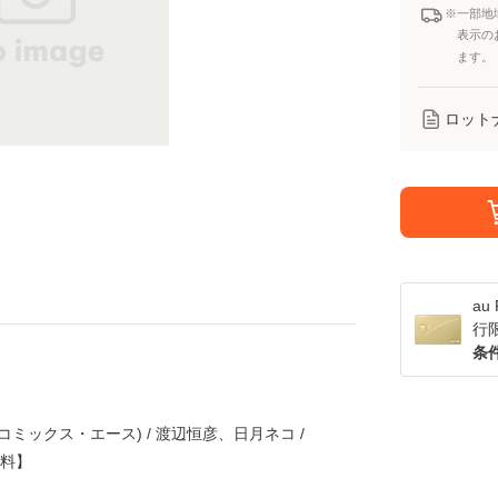
※一部地
表示の
ます。
ロット
a
行
条
コミックス・エース) / 渡辺恒彦、日月ネコ /
無料】