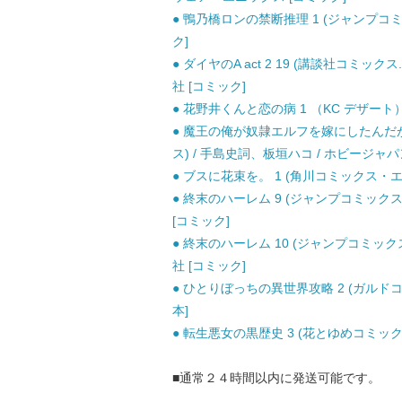
● 鴨乃橋ロンの禁断推理 1 (ジャンプコミックス
ク]
● ダイヤのA act 2 19 (講談社コミックス. 
社 [コミック]
● 花野井くんと恋の病 1 （KC デザート） 
● 魔王の俺が奴隷エルフを嫁にしたんだが
ス) / 手島史詞、板垣ハコ / ホビージャパ
● ブスに花束を。 1 (角川コミックス・エース
● 終末のハーレム 9 (ジャンプコミックス. J
[コミック]
● 終末のハーレム 10 (ジャンプコミックス. 
社 [コミック]
● ひとりぼっちの異世界攻略 2 (ガルドコ
本]
● 転生悪女の黒歴史 3 (花とゆめコミックス)
■通常２４時間以内に発送可能です。