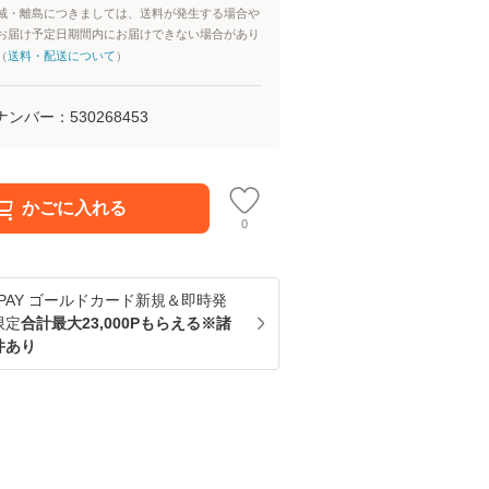
域・離島につきましては、送料が発生する場合や
お届け予定日期間内にお届けできない場合があり
（
送料・配送について
）
ナンバー：
530268453
かごに入れる
0
u PAY ゴールドカード新規＆即時発
限定
合計最大23,000Pもらえる※諸
件あり