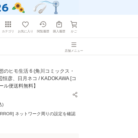
カテゴリ
お気に入り
閲覧履歴
購入履歴
かご
店舗メニュー
想のヒモ生活 6 (角川コミックス・
渡辺恒彦、日月ネコ / KADOKAWA [コ
メール便送料無料】
込
)
K ERROR] ネットワーク周りの設定を確認