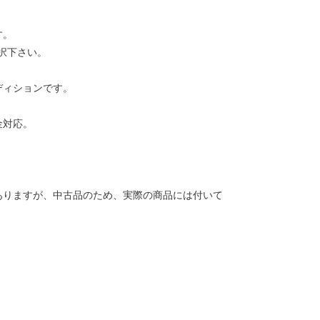
す。
択下さい。
ディションです。
金対応。
ありますが、中古品のため、実際の商品には付いて