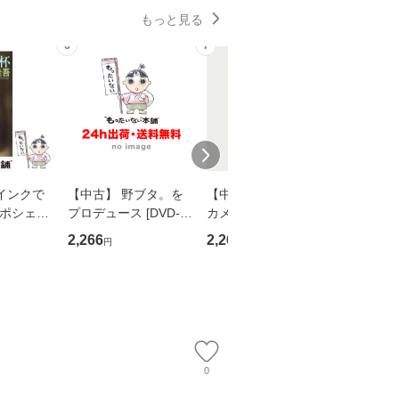
もっと見る
6
7
8
インクで
【中古】 野ブタ。を
【中古】 明日なき森
【中古】
・ポシェッ
プロデュース [DVD-B
カメムシ先生が熊野で
からだの
吾 / 祥伝
OX] / バップ [DVD]
語る / 熊野の森ネット
四季 / 藤
2,266
2,266
1,691
円
円
円
【メール便送
【メール便送料無料】
ワークいちいがしの
漁村文化協
会、吉田元重 玉井済
【メール
夫 / 新評論 [単行本]
【メール
0