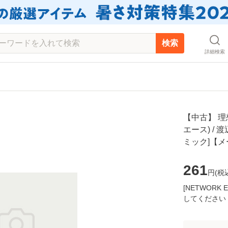
検索
詳細検索
【中古】 理
エース) / 
ミック]【
261
円(
税
[NETWOR
してください