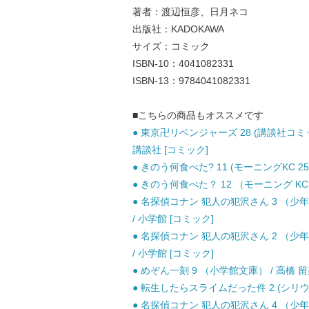
著者：渡辺恒彦、日月ネコ
出版社：KADOKAWA
サイズ：コミック
ISBN-10：4041082331
ISBN-13：9784041082331
■こちらの商品もオススメです
● 東京卍リベンジャーズ 28 (講談社コミックス
講談社 [コミック]
● きのう何食べた? 11 (モーニングKC 25
● きのう何食べた？ 12 （モーニング KC）
● 名探偵コナン 犯人の犯沢さん 3 （少
/ 小学館 [コミック]
● 名探偵コナン 犯人の犯沢さん 2 （少
/ 小学館 [コミック]
● めぞん一刻 9 （小学館文庫） / 高橋 留美
● 転生したらスライムだった件 2 (シリウスK
● 名探偵コナン 犯人の犯沢さん 4 （少