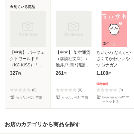
今見ている商品
【中古】 パーフェ
【中古】 架空通貨
ちいかわ なんか小
クトワールド 9
（講談社文庫） /
さくてかわいいや
（KC KISS） / 有
池井戸 潤 / 講談社
つ 1/ナガノ
賀 リエ / 講談社
[文庫]【メール便送
327
261
1,100
円
円
円
[コミック]【メール
料無料】
便送料無料】
送料無料
(0)
(0)
(0)
もったいない本舗
もったいない本舗
bookfan au PAY マ
ーケット店
お店のカテゴリから商品を探す