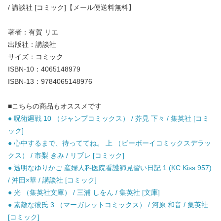
/ 講談社 [コミック]【メール便送料無料】
著者：有賀 リエ
出版社：講談社
サイズ：コミック
ISBN-10：4065148979
ISBN-13：9784065148976
■こちらの商品もオススメです
● 呪術廻戦 10 （ジャンプコミックス） / 芥見 下々 / 集英社 [コミ
ック]
● 心中するまで、待っててね。 上 （ビーボーイコミックスデラッ
クス） / 市梨 きみ / リブレ [コミック]
● 透明なゆりかご 産婦人科医院看護師見習い日記 1 (KC Kiss 957)
/ 沖田×華 / 講談社 [コミック]
● 光 （集英社文庫） / 三浦 しをん / 集英社 [文庫]
● 素敵な彼氏 3 （マーガレットコミックス） / 河原 和音 / 集英社
[コミック]