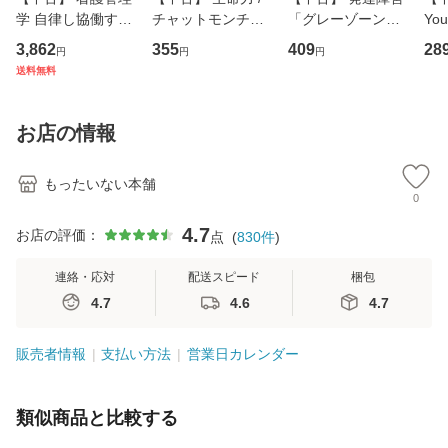
学 自律し協働する
チャットモンチー /
「グレーゾーン」
You
専門職の看護マネ
キューンレコード
その正しい理解と
のがか
3,862
355
409
28
円
円
円
ジメントスキル 改
[CD]【メール便送
克服法 (SB新書 57
【
送料無料
訂第3版 (看護学テ
料無料】
2) / 岡田尊司 / Ｓ
料
キストNiCE) / 手島
Ｂクリエイティブ
恵 藤本幸三 / 南江
[新書]【メール便送
お店の情報
堂 [単行
料無料】
もったいない本舗
0
4.7
お店の評価：
点
(
830
件
)
連絡・応対
配送スピード
梱包
4.7
4.6
4.7
販売者情報
支払い方法
営業日カレンダー
類似商品と比較する