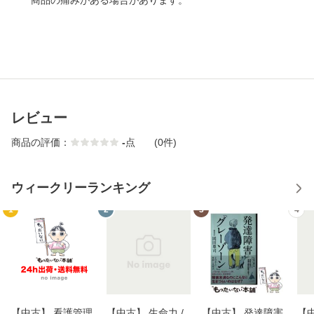
商品の痛みがある場合があります。
レビュー
商品の評価：
-
点
(0件)
ウィークリーランキング
1
2
3
4
【中古】 看護管理
【中古】 生命力 /
【中古】 発達障害
【中