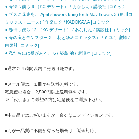
● 春待つ僕ら 9 （KC デザート） / あなしん / 講談社 [コミック]
● ブスに花束を。 April showers bring forth May flowers 3 (角川コ
ミックス・エース) / 作楽ロク / KADOKAWA [コミック]
● 春待つ僕ら 12 （KC デザート） / あなしん / 講談社 [コミック]
● 春の嵐とモンスター 2 （花とゆめコミックス） / ミユキ 蜜蜂 /
白泉社 [コミック]
● 私たちには壁がある。 6 / 築島 治 / 講談社 [コミック]
■通常２４時間以内に発送可能です。
■メール便は、１冊から送料無料です。
宅急便の場合、2,500円以上送料無料です。
※「代引き」ご希望の方は宅急便をご選択下さい。
■中古品ではございますが、良好なコンディションです。
■万が一品質に不備が有った場合は、返金対応。