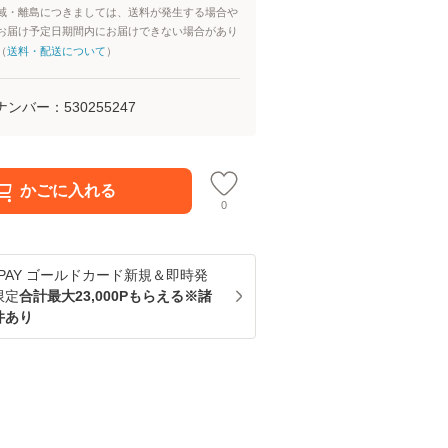
域・離島につきましては、送料が発生する場合や
お届け予定日期間内にお届けできない場合があり
（
送料・配送について
）
ナンバー：
530255247
かごに入れる
0
u PAY ゴールドカード新規＆即時発
限定
合計最大23,000Pもらえる※諸
件あり