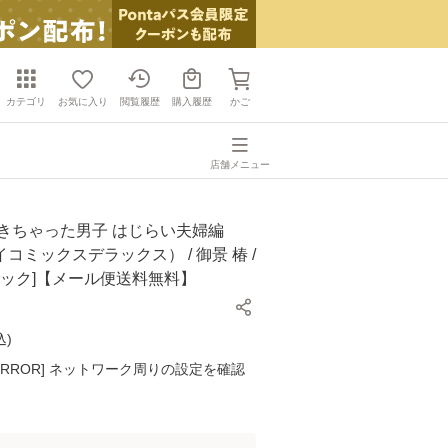
カテゴリ
お気に入り
閲覧履歴
購入履歴
かご
店舗メニュー
できちゃった男子 はじらい夫婦編
コミックスデラックス） / 御景 椿 /
ミック]【メール便送料無料】
込
)
K ERROR] ネットワーク周りの設定を確認