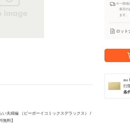
※一部地
表示の
ます。
ロット
a
行
条
らい夫婦編 （ビーボーイコミックスデラックス） /
送料無料】