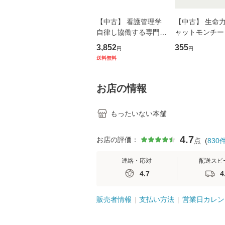
【中古】 看護管理学
【中古】 生命力 
自律し協働する専門職
ャットモンチー 
の看護マネジメントス
ーンレコード [C
3,852
355
円
円
キル 改訂第3版 (看護
【メール便送料
送料無料
学テキストNiCE) / 手
島恵 藤本幸三 / 南江
堂 [単行
お店の情報
もったいない本舗
4.7
お店の評価：
点
(
830
連絡・応対
配送スピ
4.7
4
販売者情報
支払い方法
営業日カレン