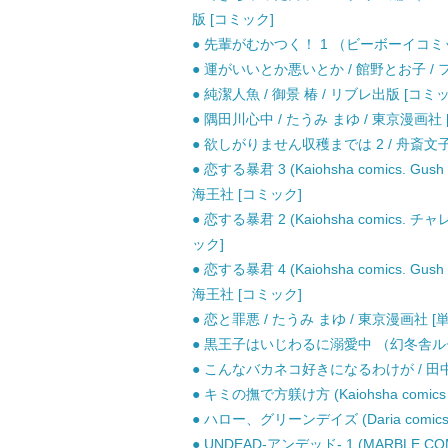
版 [コミック]
● 先輩がむかつく！ 1 （ビーボーイコミッ
● 運がいいとか悪いとか / 館野とお子 /
● 純潔人魚 / 御景 椿 / リブレ出版 [コミ
● 隅田川心中 / たうみ まゆ / 東京漫画
● 欲しがりません収穫までは 2 / 舟斎文子
● 恋する暴君 3 (Kaiohsha comics. 
海王社 [コミック]
● 恋する暴君 2 (Kaiohsha comics
ック]
● 恋する暴君 4 (Kaiohsha comics. 
海王社 [コミック]
● 恋と罪悪 / たうみ まゆ / 東京漫画社
● 黒王子はいじわるに溺愛中 （幻冬舎ルチル
● こんなバカネコ好きになるわけが / 田中森
● キミの撫で方躾け方 (Kaiohsha comics
● ハロー、グリーンデイズ (Daria comi
● UNDEAD-アンデッド- 1 (MARBLE C