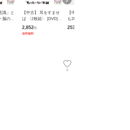
意識」と
【中古】 耳をすませ
【中古】 知識ゼロで
【中古】
 脳の来
ば 〈2枚組〉 [DVD] /
も2時間で決算書が読
乾杯 (
誤 （講
ブエナ・ビスタ・ホー
めるようになる！ 会
ト) / 東
2,852
253
289
円
円
円
） / 下条
ム・エンターテイメン
計超入門！ / 佐伯 良
社 [文庫
送料無料
 [新書]
ト [DVD]【メール便送
隆 / 高橋書店 [単行本
料無料】
送料無料】
料無料】
（ソフトカバー）]
【メール便送
0