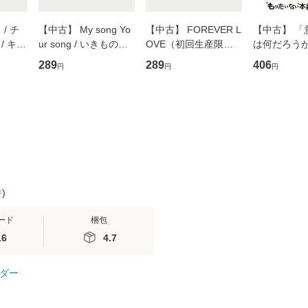
/ チ
【中古】 My song Yo
【中古】 FOREVER L
【中古】 「
/ キュ
ur song / いきものが
OVE（初回生産限定
は何だろうか
D]
かり / [CD]【メール便
盤） / 清水翔太×加藤
歴、知覚の錯
289
289
406
円
円
円
無料】
送料無料】
ミリヤ / [CD]【メール
談社現代新書
便送料無料】
信輔 / 講談社
【メール便
件
)
ード
梱包
.6
4.7
ダー