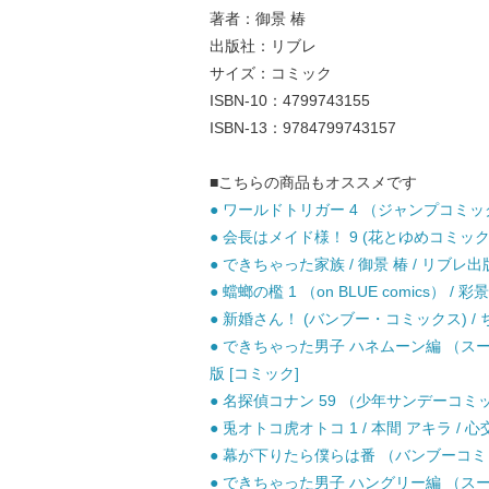
著者：御景 椿
出版社：リブレ
サイズ：コミック
ISBN-10：4799743155
ISBN-13：9784799743157
■こちらの商品もオススメです
● ワールドトリガー 4 （ジャンプコミックス
● 会長はメイド様！ 9 (花とゆめコミックス)
● できちゃった家族 / 御景 椿 / リブレ出
● 蟷螂の檻 1 （on BLUE comics） / 
● 新婚さん！ (バンブー・コミックス) / 
● できちゃった男子 ハネムーン編 （スー
版 [コミック]
● 名探偵コナン 59 （少年サンデーコミック
● 兎オトコ虎オトコ 1 / 本間 アキラ / 心
● 幕が下りたら僕らは番 （バンブーコミックス
● できちゃった男子 ハングリー編 （スー