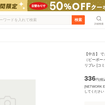
検索
詳細検索
【中古】 
（ビーボーイ
リブレ [コ
336
円(
税
[NETWOR
してください