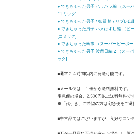
● できちゃった男子 ハラハラ編 （スーパ
[コミック]
● できちゃった男子 / 御景 椿 / リブレ出
● できちゃった男子 ハメはずし編 （ビー
[コミック]
● できちゃった執事 （スーパービーボーイコ
● できちゃった男子 波留日編 2 （スーパ
ック]
■通常２４時間以内に発送可能です。
■メール便は、１冊から送料無料です。
宅急便の場合、2,500円以上送料無料で
※「代引き」ご希望の方は宅急便をご選
■中古品ではございますが、良好なコン
■万が一品質に不備が有った場合は、返