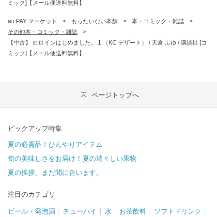
ミック]【メール便送料無料】
au PAY マーケット
>
もったいない本舗
>
本・コミック・雑誌
>
その他本・コミック・雑誌
>
【中古】 ヒロインはじめました。 1 （KC デザート） / 天倉 ふゆ / 講談社 [コ
ミック]【メール便送料無料】
ページトップへ
ピックアップ特集
夏の必需品！ひんやりアイテム
旬の美味しさをお届け！夏の瑞々しい果物
夏の挨拶、まだ間に合います。
注目のカテゴリ
ビール・発泡酒
チューハイ
水
お茶飲料
ソフトドリンク