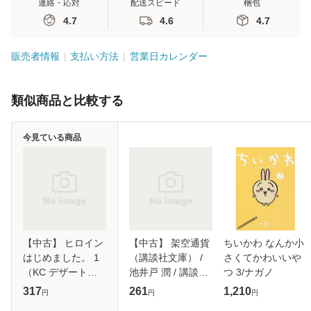
連絡・応対
配送スピード
梱包
4.7
4.6
4.7
販売者情報
支払い方法
営業日カレンダー
類似商品と比較する
今見ている商品
【中古】 ヒロイン
【中古】 架空通貨
ちいかわ なんか小
はじめました。 1
（講談社文庫） /
さくてかわいいや
（KC デザート） /
池井戸 潤 / 講談社
つ 3/ナガノ
天倉 ふゆ / 講談社
[文庫]【メール便送
317
261
1,210
円
円
円
[コミック]【メール
料無料】