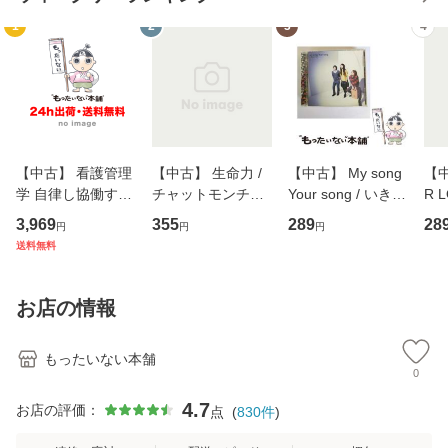
1
2
3
4
【中古】 看護管理
【中古】 生命力 /
【中古】 My song
【中
学 自律し協働する
チャットモンチー /
Your song / いきも
R 
専門職の看護マネ
キューンレコード
のがかり / [CD]
産限
3,969
355
289
28
円
円
円
ジメントスキル 改
[CD]【メール便送
【メール便送料無
翔太
送料無料
訂第3版 (看護学テ
料無料】
料】
[C
キストNiCE) / 手島
料
恵 藤本幸三 / 南江
お店の情報
堂 [単行
もったいない本舗
0
4.7
お店の評価：
点
(
830
件
)