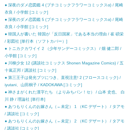
● 深夜のダメ恋図鑑 4 (プチコミックフラワーコミックスα) / 尾崎
衣良 / 小学館 [コミック]
● 深夜のダメ恋図鑑 5 (プチコミックフラワーコミックスα) / 尾崎
衣良 / 小学館 [コミック]
● 韓国人が書いた 韓国が「反日国家」である本当の理由 / 崔 碩栄
/ 彩図社 [単行本（ソフトカバー）]
● トニカクカワイイ 2 （少年サンデーコミックス） / 畑 健二郎 /
小学館 [コミック]
● 川柳少女 12 (講談社コミックス Shonen Magazine Comics) / 五
十嵐正邦 / 講談社 [コミック]
● 第三王子は発光ブツにつき、直視注意! 2 (フロースコミック) /
iyutani、山田桐子 / KADOKAWA [コミック]
● 神さまがくれた漢字たち （よりみちパン！セ） / 山本 史也、 白
川 静 / 理論社 [単行本]
● あつもりくんのお嫁さん（←未定） 1 （KC デザート） / タアモ
/ 講談社 [コミック]
● あつもりくんのお嫁さん（←未定） 2 （KC デザート） / タアモ
/ 講談社 [コミック]