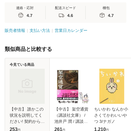
連絡・応対
配送スピード
梱包
4.7
4.6
4.7
販売者情報
支払い方法
営業日カレンダー
類似商品と比較する
今見ている商品
【中古】 誰かこの
【中古】 架空通貨
ちいかわ なんか小
状況を説明してく
（講談社文庫） /
さくてかわいいや
ださい! 契約から始
池井戸 潤 / 講談社
つ 3/ナガノ
まるウェディング
[文庫]【メール便送
253
261
1,210
円
円
円