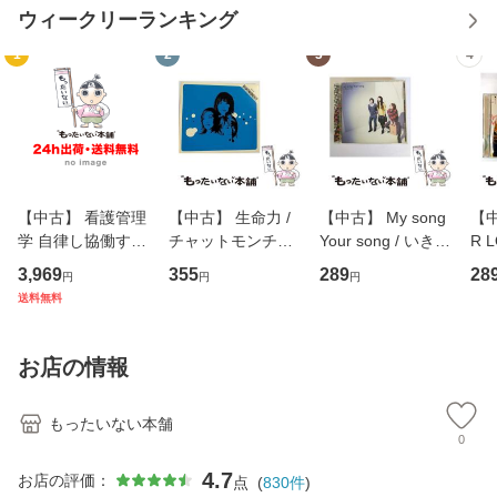
ウィークリーランキング
1
2
3
4
【中古】 看護管理
【中古】 生命力 /
【中古】 My song
【中
学 自律し協働する
チャットモンチー /
Your song / いきも
R 
専門職の看護マネ
キューンレコード
のがかり / [CD]
産限
3,969
355
289
28
円
円
円
ジメントスキル 改
[CD]【メール便送
【メール便送料無
翔太
送料無料
訂第3版 (看護学テ
料無料】
料】
[C
キストNiCE) / 手島
料
恵 藤本幸三 / 南江
お店の情報
堂 [単行
もったいない本舗
0
4.7
お店の評価：
点
(
830
件
)