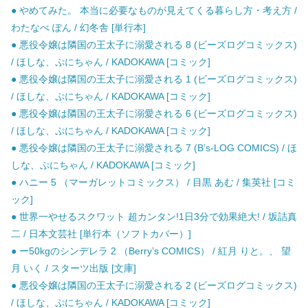
● やめてみた。 本当に必要なものが見えてくる暮らし方・考え方 /
わたなべ ぽん / 幻冬舎 [単行本]
● 悪役令嬢は隣国の王太子に溺愛される 8 (ビーズログコミックス)
/ ほしな、ぷにちゃん / KADOKAWA [コミック]
● 悪役令嬢は隣国の王太子に溺愛される 1 (ビーズログコミックス)
/ ほしな、ぷにちゃん / KADOKAWA [コミック]
● 悪役令嬢は隣国の王太子に溺愛される 6 (ビーズログコミックス)
/ ほしな、ぷにちゃん / KADOKAWA [コミック]
● 悪役令嬢は隣国の王太子に溺愛される 7 (B’s-LOG COMICS) / ほ
しな、ぷにちゃん / KADOKAWA [コミック]
● ハニー 5 （マーガレットコミックス） / 目黒 あむ / 集英社 [コミ
ック]
● 世界一やせるスクワット 超カンタン!1日3分で効果絶大! / 坂詰真
二 / 日本文芸社 [単行本（ソフトカバー）]
● ー50kgのシンデレラ 2 （Berry’s COMICS） / 紅月 りと。、 望
月 いく / スターツ出版 [文庫]
● 悪役令嬢は隣国の王太子に溺愛される 2 (ビーズログコミックス)
/ ほしな、ぷにちゃん / KADOKAWA [コミック]