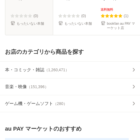
2 (Arianrose
料無料】
Comics) / 木野咲カ
送料無料
ズラ、徒然花 / フ
(0)
(0)
(1)
ロンティアワ
もったいない本舗
もったいない本舗
bookfan au PAY マ
ーケット店
お店のカテゴリから商品を探す
本・コミック・雑誌
（
1,260,471
）
音楽・映像
（
151,396
）
ゲーム機・ゲームソフト
（
280
）
au PAY マーケット
のおすすめ