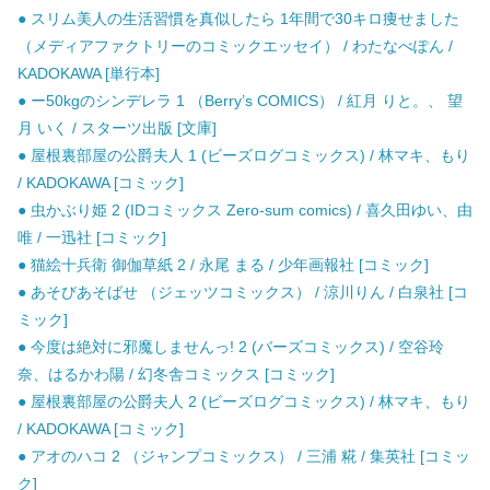
● スリム美人の生活習慣を真似したら 1年間で30キロ痩せました
（メディアファクトリーのコミックエッセイ） / わたなべぽん /
KADOKAWA [単行本]
● ー50kgのシンデレラ 1 （Berry’s COMICS） / 紅月 りと。、 望
月 いく / スターツ出版 [文庫]
● 屋根裏部屋の公爵夫人 1 (ビーズログコミックス) / 林マキ、もり
/ KADOKAWA [コミック]
● 虫かぶり姫 2 (IDコミックス Zero-sum comics) / 喜久田ゆい、由
唯 / 一迅社 [コミック]
● 猫絵十兵衛 御伽草紙 2 / 永尾 まる / 少年画報社 [コミック]
● あそびあそばせ （ジェッツコミックス） / 涼川りん / 白泉社 [コ
ミック]
● 今度は絶対に邪魔しませんっ! 2 (バーズコミックス) / 空谷玲
奈、はるかわ陽 / 幻冬舎コミックス [コミック]
● 屋根裏部屋の公爵夫人 2 (ビーズログコミックス) / 林マキ、もり
/ KADOKAWA [コミック]
● アオのハコ 2 （ジャンプコミックス） / 三浦 糀 / 集英社 [コミッ
ク]