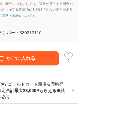
域・離島につきましては、送料が発生する場合や
お届け予定日期間内にお届けできない場合があり
（
送料・配送について
）
ナンバー：
530213110
かごに入れる
0
u PAY ゴールドカード新規＆即時発
限定
合計最大23,000Pもらえる※諸
件あり