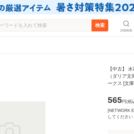
検索
詳細検索
【中古】 
（ダリア文庫
ークス [文
565
円(
税
[NETWOR
してください