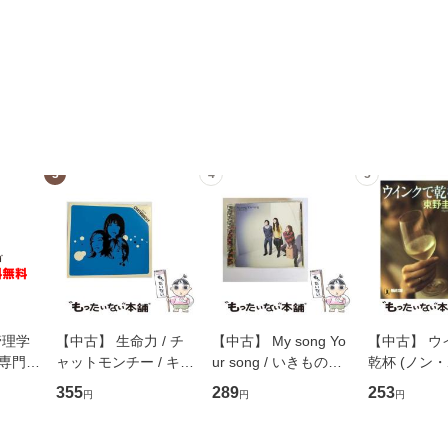
3
4
5
管理学
【中古】 生命力 / チ
【中古】 My song Yo
【中古】 ウ
専門職
ャットモンチー / キュ
ur song / いきものが
乾杯 (ノン
ントス
ーンレコード [CD]
かり / [CD]【メール便
ト) / 東野圭
355
289
253
円
円
円
(看護
【メール便送料無料】
送料無料】
社 [文庫]
 / 手
料無料】
 南江