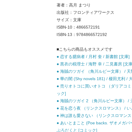
著者：高月 まつり
出版社：フロンティアワークス
サイズ：文庫
ISBN-10：4866572191
ISBN-13：9784866572192
■こちらの商品もオススメです
● 恋する臆病者 / 月村 奎 / 新書館 [文庫]
● 黒衣の税理士 / 海野 幸 / 二見書房 [文庫
● 海賊のツガイ （角川ルビー文庫） / 天野 か
● 華の闇 (Shy novels 181) / 榎田尤利 
● 売りオトコに買いオトコ （ダリアコミッ
ック]
● 海賊のツガイ 2 （角川ルビー文庫） / 天野
● 花を恋う夜 （リンクスロマンス） / い
● 神は誰も愛さない （リンクスロマンス） 
● あいとまこと (Poe backs. ザオメ
ぷろだくと [コミック]