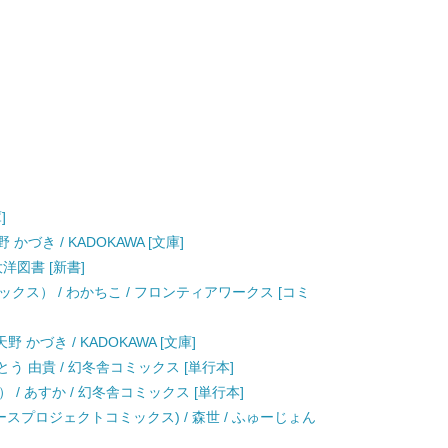
]
づき / KADOKAWA [文庫]
/ 大洋図書 [新書]
クス） / わかちこ / フロンティアワークス [コミ
 かづき / KADOKAWA [文庫]
とう 由貴 / 幻冬舎コミックス [単行本]
/ あすか / 幻冬舎コミックス [単行本]
ガバースプロジェクトコミックス) / 森世 / ふゅーじょん