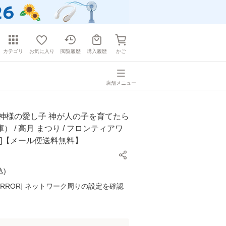
カテゴリ
お気に入り
閲覧履歴
購入履歴
かご
店舗メニュー
水神様の愛し子 神が人の子を育てたら
） / 高月 まつり / フロンティアワ
庫]【メール便送料無料】
込
)
K ERROR] ネットワーク周りの設定を確認