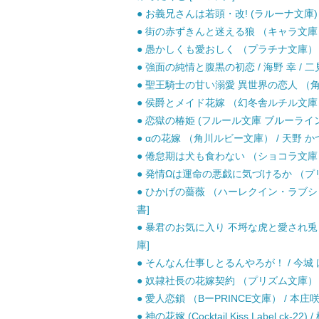
● お義兄さんは若頭・改! (ラルーナ文庫) /
● 街の赤ずきんと迷える狼 （キャラ文庫） /
● 愚かしくも愛おしく （プラチナ文庫） / 
● 強面の純情と腹黒の初恋 / 海野 幸 / 二
● 聖王騎士の甘い溺愛 異世界の恋人 （角川ルビ
● 侯爵とメイド花嫁 （幻冬舎ルチル文庫） /
● 恋獄の椿姫 (フルール文庫 ブルーライン) /
● αの花嫁 （角川ルビー文庫） / 天野 かづき
● 倦怠期は犬も食わない （ショコラ文庫） /
● 発情Ωは運命の悪戯に気づけるか （プリズ
● ひかげの薔薇 （ハーレクイン・ラブシック
書]
● 暴君のお気に入り 不埒な虎と愛され兎 （
庫]
● そんなん仕事しとるんやろが！ / 今城 け
● 奴隷社長の花嫁契約 （プリズム文庫） / 
● 愛人恋鎖 （BーPRINCE文庫） / 本庄咲貴
● 神の花嫁 (Cocktail Kiss Label ck-