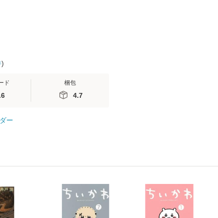
件
)
ード
梱包
.6
4.7
ダー