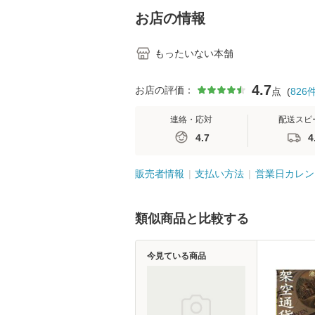
堂 [単行
お店の情報
もったいない本舗
4.7
お店の評価：
点
(
826
連絡・応対
配送スピ
4.7
4
販売者情報
支払い方法
営業日カレン
類似商品と比較する
今見ている商品