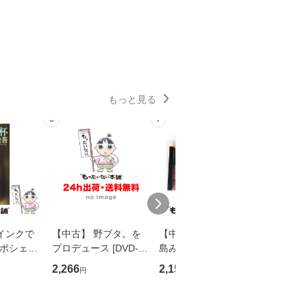
もっと見る
6
7
8
インクで
【中古】 野ブタ。を
【中古】 寒水魚 / 中
【中古】
・ポシェッ
プロデュース [DVD-B
島みゆき / [CD]【メー
カメムシ
吾 / 祥伝
OX] / バップ [DVD]
ル便送料無料】
語る / 
2,266
2,150
2,266
円
円
円
【メール便送
【メール便送料無料】
ワークい
会、吉田元重
夫 / 新評