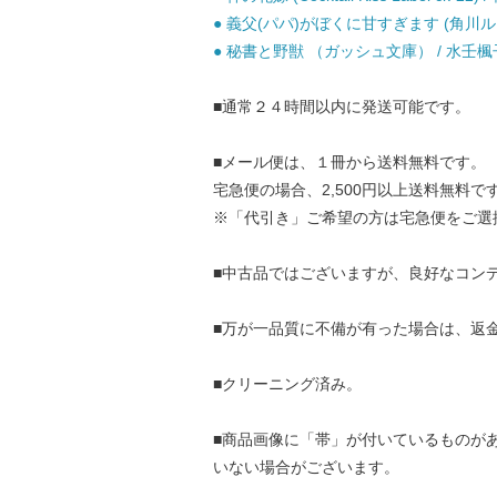
● 義父(パパ)がぼくに甘すぎます (角川ルビー文庫 
● 秘書と野獣 （ガッシュ文庫） / 水壬楓子 
■通常２４時間以内に発送可能です。
■メール便は、１冊から送料無料です。
宅急便の場合、2,500円以上送料無料で
※「代引き」ご希望の方は宅急便をご選
■中古品ではございますが、良好なコン
■万が一品質に不備が有った場合は、返
■クリーニング済み。
■商品画像に「帯」が付いているものが
いない場合がございます。