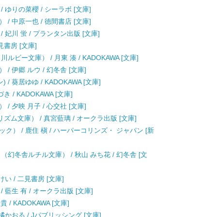
 ゆりの菜櫻 / シーラボ [文庫]
 中原一也 / 徳間書店 [文庫]
妃川 蛍 / プランタン出版 [文庫]
見書房 [文庫]
ー文庫） / 月東 湊 / KADOKAWA [文庫]
 伊郷 ルウ / 幻冬舎 [文庫]
 葵居ゆゆ / KADOKAWA [文庫]
 / KADOKAWA [文庫]
 夕映 月子 / 心交社 [文庫]
ム文庫） / 真宮藍璃 / オークラ出版 [文庫]
） / 鹿住 槇 / ハーパーコリンズ・ ジャパン [新
幻冬舎ルチル文庫） / 秋山 みち花 / 幻冬舎 [文
い / 二見書房 [文庫]
藍生 有 / オークラ出版 [文庫]
 / KADOKAWA [文庫]
22) / 橘かおる / Jパブリッシング [文庫]