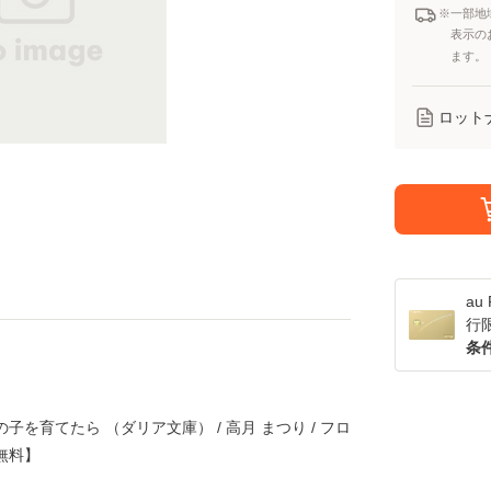
※一部地
表示の
ます。
ロット
a
行
条
子を育てたら （ダリア文庫） / 高月 まつり / フロ
無料】