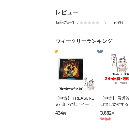
レビュー
商品の評価：
-
点
(0件)
ウィークリーランキング
1
2
【中古】 TREASURE
【中古】 看護
S / 山下達郎 / イース
自律し協働する
トウエスト・ジャパン
の看護マネジメ
434
3,862
円
円
[CD]【メール便送料無
キル 改訂第3版 
送料無料
料】
学テキストNiCE)
島恵 藤本幸三 /