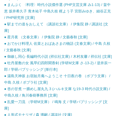
● まんぷく 〈料理〉時代小説傑作選 (PHP文芸文庫 み1-13) / 畠中
恵 坂井希久子 青木祐子 中島久枝 梶よう子 宮部みゆき、細谷正充
/ PHP研究所 [文庫]
● 駅までの道をおしえて （講談社文庫） / 伊集院 静 / 講談社 [文
庫]
● 星月夜 （文春文庫） / 伊集院 静 / 文藝春秋 [文庫]
● おでかけ料理人 佐菜とおばあさまの物語 (文春文庫) / 中島 久枝
/ 文藝春秋 [文庫]
● 御赦し同心 長編時代小説 (祥伝社文庫) / 木村友馨 / 祥伝社 [文庫]
● 牡丹屋敷の女 風早幻四郎聞香剣 (学研M文庫 さ-13-2) / 逆井辰一
郎 / 学研パブリッシング [単行本]
● 湯島天神坂 お宿如月庵へようこそ 十日夜の巻 （ポプラ文庫） /
中島 久枝 / ポプラ社 [文庫]
● 杏の甘煮 一膳めし屋丸九 3 (ハルキ文庫 な19-3 時代小説文庫) /
中島久枝 / 角川春樹事務所 [文庫]
● 乱愛一刀流 （学研M文庫） / 鳴海 丈 / 学研パブリッシング [文
庫]
● 人形式モナリザ / 森 博嗣 / 講談社 [文庫]