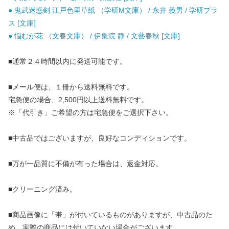
● 鬼武迷惑剣 江戸色里草紙 （学研M文庫） / 永井 義男 / 学研プラ
ス [文庫]
● 悩むが花 （文春文庫） / 伊集院 静 / 文藝春秋 [文庫]
■通常２４時間以内に発送可能です。
■メール便は、１冊から送料無料です。
宅急便の場合、2,500円以上送料無料です。
※「代引き」ご希望の方は宅急便をご選択下さい。
■中古品ではございますが、良好なコンディションです。
■万が一品質に不備が有った場合は、返金対応。
■クリーニング済み。
■商品画像に「帯」が付いているものがありますが、中古品のた
め、実際の商品には付いていない場合がございます。