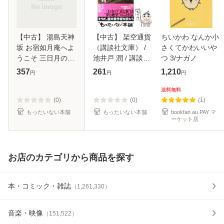
【中古】 湯島天神
【中古】 架空通貨
ちいかわ なんか小
坂 お宿如月庵へよ
（講談社文庫） /
さくてかわいいや
うこそ 三日月の巻
池井戸 潤 / 講談社
つ 3/ナガノ
(ポプラ文庫) / 中島
[文庫]【メール便送
357
261
1,210
円
円
円
久枝 / ポプラ社 [文
料無料】
庫]【メール便送料
送料無料
無料】
(0)
(0)
(1)
もったいない本舗
もったいない本舗
bookfan au PAY マ
ーケット店
お店のカテゴリから商品を探す
本・コミック・雑誌
（
1,261,330
）
音楽・映像
（
151,522
）