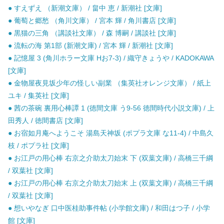
● すえずえ （新潮文庫） / 畠中 恵 / 新潮社 [文庫]
● 葡萄と郷愁 （角川文庫） / 宮本 輝 / 角川書店 [文庫]
● 黒猫の三角 （講談社文庫） / 森 博嗣 / 講談社 [文庫]
● 流転の海 第1部 (新潮文庫) / 宮本 輝 / 新潮社 [文庫]
● 記憶屋 3 (角川ホラー文庫 Hお7-3) / 織守きょうや / KADOKAWA
[文庫]
● 金物屋夜見坂少年の怪しい副業 （集英社オレンジ文庫） / 紙上
ユキ / 集英社 [文庫]
● 茜の茶碗 裏用心棒譚 1 (徳間文庫 う9-56 徳間時代小説文庫) / 上
田秀人 / 徳間書店 [文庫]
● お宿如月庵へようこそ 湯島天神坂 (ポプラ文庫 な11-4) / 中島久
枝 / ポプラ社 [文庫]
● お江戸の用心棒 右京之介助太刀始末 下 (双葉文庫) / 高橋三千綱
/ 双葉社 [文庫]
● お江戸の用心棒 右京之介助太刀始末 上 (双葉文庫) / 高橋三千綱
/ 双葉社 [文庫]
● 想いやなぎ 口中医桂助事件帖 (小学館文庫) / 和田はつ子 / 小学
館 [文庫]