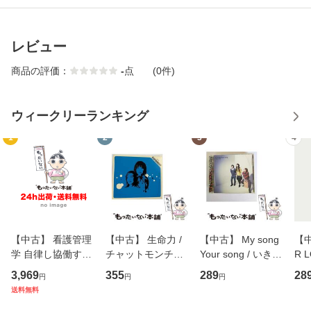
レビュー
商品の評価：
-
点
(0件)
ウィークリーランキング
1
2
3
4
【中古】 看護管理
【中古】 生命力 /
【中古】 My song
【中
学 自律し協働する
チャットモンチー /
Your song / いきも
R 
専門職の看護マネ
キューンレコード
のがかり / [CD]
産限
3,969
355
289
28
円
円
円
ジメントスキル 改
[CD]【メール便送
【メール便送料無
翔太
送料無料
訂第3版 (看護学テ
料無料】
料】
[C