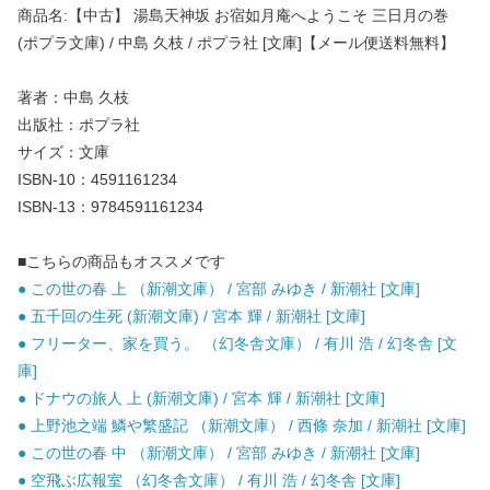
商品名:【中古】 湯島天神坂 お宿如月庵へようこそ 三日月の巻
(ポプラ文庫) / 中島 久枝 / ポプラ社 [文庫]【メール便送料無料】
著者：中島 久枝
出版社：ポプラ社
サイズ：文庫
ISBN-10：4591161234
ISBN-13：9784591161234
■こちらの商品もオススメです
● この世の春 上 （新潮文庫） / 宮部 みゆき / 新潮社 [文庫]
● 五千回の生死 (新潮文庫) / 宮本 輝 / 新潮社 [文庫]
● フリーター、家を買う。 （幻冬舎文庫） / 有川 浩 / 幻冬舎 [文
庫]
● ドナウの旅人 上 (新潮文庫) / 宮本 輝 / 新潮社 [文庫]
● 上野池之端 鱗や繁盛記 （新潮文庫） / 西條 奈加 / 新潮社 [文庫]
● この世の春 中 （新潮文庫） / 宮部 みゆき / 新潮社 [文庫]
● 空飛ぶ広報室 （幻冬舎文庫） / 有川 浩 / 幻冬舎 [文庫]