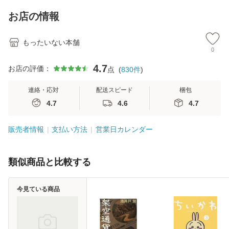
キストNiCE) / 手島
料
恵 藤本幸三 / 南江
お店の情報
堂 [単行
もったいない本舗
0
4.7
お店の評価：
点
(
830
件
)
連絡・応対
配送スピード
梱包
4.7
4.6
4.7
販売者情報
支払い方法
営業日カレンダー
類似商品と比較する
今見ている商品