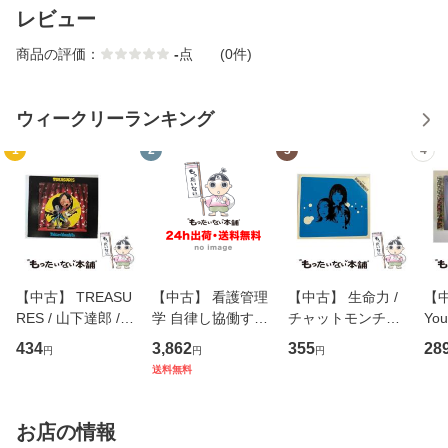
レビュー
商品の評価：
-
点
(0件)
ウィークリーランキング
1
2
3
4
【中古】 TREASU
【中古】 看護管理
【中古】 生命力 /
【中
RES / 山下達郎 /
学 自律し協働する
チャットモンチー /
You
イーストウエス
専門職の看護マネ
キューンレコード
のがか
434
3,862
355
28
円
円
円
ト・ジャパン [CD]
ジメントスキル 改
[CD]【メール便送
【
送料無料
【メール便送料無
訂第3版 (看護学テ
料無料】
料
料】
キストNiCE) / 手島
恵 藤本幸三 / 南江
お店の情報
堂 [単行