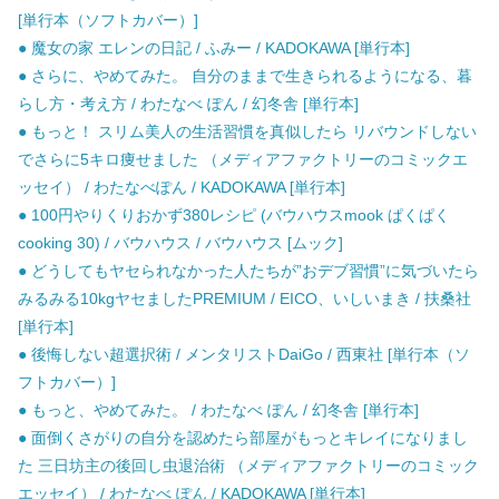
[単行本（ソフトカバー）]
● 魔女の家 エレンの日記 / ふみー / KADOKAWA [単行本]
● さらに、やめてみた。 自分のままで生きられるようになる、暮
らし方・考え方 / わたなべ ぽん / 幻冬舎 [単行本]
● もっと！ スリム美人の生活習慣を真似したら リバウンドしない
でさらに5キロ痩せました （メディアファクトリーのコミックエ
ッセイ） / わたなべぽん / KADOKAWA [単行本]
● 100円やりくりおかず380レシピ (バウハウスmook ぱくぱく
cooking 30) / バウハウス / バウハウス [ムック]
● どうしてもヤセられなかった人たちが”おデブ習慣”に気づいたら
みるみる10kgヤセましたPREMIUM / EICO、いしいまき / 扶桑社
[単行本]
● 後悔しない超選択術 / メンタリストDaiGo / 西東社 [単行本（ソ
フトカバー）]
● もっと、やめてみた。 / わたなべ ぽん / 幻冬舎 [単行本]
● 面倒くさがりの自分を認めたら部屋がもっとキレイになりまし
た 三日坊主の後回し虫退治術 （メディアファクトリーのコミック
エッセイ） / わたなべ ぽん / KADOKAWA [単行本]