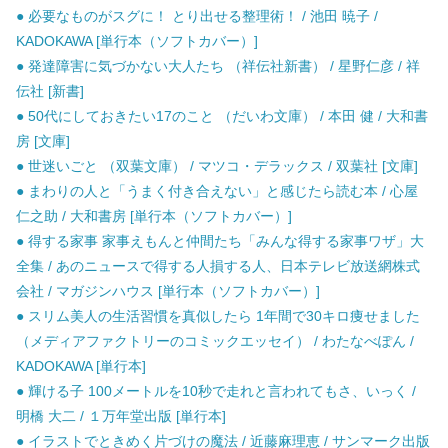
● 必要なものがスグに！ とり出せる整理術！ / 池田 暁子 /
KADOKAWA [単行本（ソフトカバー）]
● 発達障害に気づかない大人たち （祥伝社新書） / 星野仁彦 / 祥
伝社 [新書]
● 50代にしておきたい17のこと （だいわ文庫） / 本田 健 / 大和書
房 [文庫]
● 世迷いごと （双葉文庫） / マツコ・デラックス / 双葉社 [文庫]
● まわりの人と「うまく付き合えない」と感じたら読む本 / 心屋
仁之助 / 大和書房 [単行本（ソフトカバー）]
● 得する家事 家事えもんと仲間たち「みんな得する家事ワザ」大
全集 / あのニュースで得する人損する人、日本テレビ放送網株式
会社 / マガジンハウス [単行本（ソフトカバー）]
● スリム美人の生活習慣を真似したら 1年間で30キロ痩せました
（メディアファクトリーのコミックエッセイ） / わたなべぽん /
KADOKAWA [単行本]
● 輝ける子 100メートルを10秒で走れと言われてもさ、いっく /
明橋 大二 / １万年堂出版 [単行本]
● イラストでときめく片づけの魔法 / 近藤麻理恵 / サンマーク出版