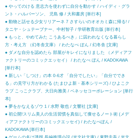
● やってのける 意志力を使わずに自分を動かす / ハイディ・グラ
ント・ハルバーソン、 児島 修 / 大和書房 [単行本]
● 動物と話せる少女リリアーネ 7 さすらいのオオカミ森に帰る! /
タニヤ・シュテーブナー、中村智子 / 学研教育出版 [単行本]
● もっと、やめてみた こうあるべき」に囚われなくなる暮らし
方・考え方 （幻冬舎文庫） / わたなべ ぽん / 幻冬舎 [文庫]
● ダメな自分を認めたら 部屋がキレイになりました （メディアフ
ァクトリーのコミックエッセイ） / わたなべ ぽん / KADOKAWA
[単行本]
● 新しい「しつけ」の本 0-6才 「自分でしたい」「自分ででき
る」の見守り方がわかる (たまひよ新・基本シリーズ) / ひよこク
ラブ こっこクラブ、大日向雅美 / ベネッセコーポレーション [単行
本]
● 夢をかなえるゾウ 1 / 水野 敬也 / 文響社 [文庫]
● 初公開!スリム美人の生活習慣を真似して痩せるノート術 (メデ
ィアファクトリーのコミックエッセイ) / わたなべぽん /
KADOKAWA [単行本]
● ゲームの名は誘拐 長編推理小説 (光文社文庫) / 東野圭吾 / 光文