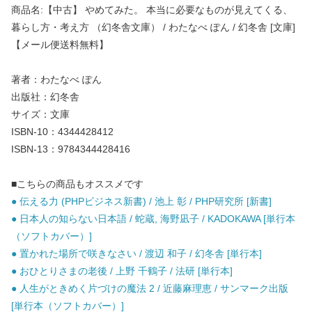
商品名:【中古】 やめてみた。 本当に必要なものが見えてくる、
暮らし方・考え方 （幻冬舎文庫） / わたなべ ぽん / 幻冬舎 [文庫]
【メール便送料無料】
著者：わたなべ ぽん
出版社：幻冬舎
サイズ：文庫
ISBN-10：4344428412
ISBN-13：9784344428416
■こちらの商品もオススメです
● 伝える力 (PHPビジネス新書) / 池上 彰 / PHP研究所 [新書]
● 日本人の知らない日本語 / 蛇蔵, 海野凪子 / KADOKAWA [単行本
（ソフトカバー）]
● 置かれた場所で咲きなさい / 渡辺 和子 / 幻冬舎 [単行本]
● おひとりさまの老後 / 上野 千鶴子 / 法研 [単行本]
● 人生がときめく片づけの魔法 2 / 近藤麻理恵 / サンマーク出版
[単行本（ソフトカバー）]