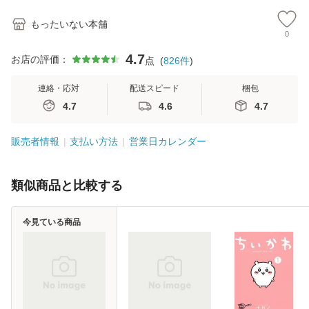
もったいない本舗
0
4.7
お店の評価：
点
(
826
件
)
連絡・応対
配送スピード
梱包
4.7
4.6
4.7
販売者情報
支払い方法
営業日カレンダー
類似商品と比較する
今見ている商品