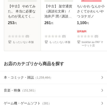
【中古】 やめてみ
【中古】 架空通貨
ちいかわ なんか小
た。 本当に必要な
（講談社文庫） /
さくてかわいいや
ものが見えてく
池井戸 潤 / 講談社
つ 1/ナガノ
る、暮らし方・考
[文庫]【メール便送
253
261
1,100
円
円
円
え方 （幻冬舎文
料無料】
庫） / わたなべ ぽ
送料無料
ん / 幻冬舎 [文庫]
(0)
(0)
(0)
【メール便送
もったいない本舗
もったいない本舗
bookfan au PAY マ
ーケット店
お店のカテゴリから商品を探す
本・コミック・雑誌
（
1,259,464
）
音楽・映像
（
151,561
）
ゲーム機・ゲームソフト
（
281
）