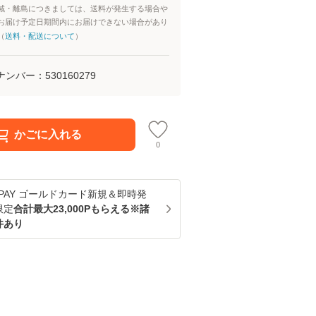
域・離島につきましては、送料が発生する場合や
お届け予定日期間内にお届けできない場合があり
（
送料・配送について
）
ナンバー：
530160279
かごに入れる
0
u PAY ゴールドカード新規＆即時発
限定
合計最大23,000Pもらえる※諸
件あり