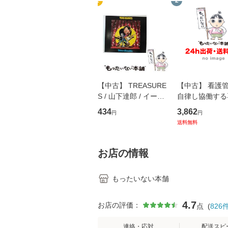
1
2
【中古】 TREASURE
【中古】 看護
S / 山下達郎 / イース
自律し協働する
トウエスト・ジャパン
の看護マネジメ
434
3,862
円
円
[CD]【メール便送料無
キル 改訂第3版 
送料無料
料】
学テキストNiCE)
島恵 藤本幸三 /
堂 [単行
お店の情報
もったいない本舗
4.7
お店の評価：
点
(
826
連絡・応対
配送スピ