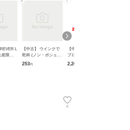
6
7
8
EVER L
【中古】 ウインクで
【中古】 野ブタ。を
【中古】 
生産限定
乾杯 (ノン・ポシェッ
プロデュース [DVD-B
島みゆき / [CD]【
翔太×加藤
ト) / 東野圭吾 / 祥伝
OX] / バップ [DVD]
ル便送料
253
2,266
2,150
円
円
円
社 [文庫]【メール便送
【メール便送料無料】
】
料無料】
0