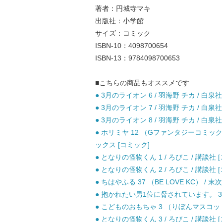
著者：円城寺マキ
出版社：小学館
サイズ：コミック
ISBN-10：4098700654
ISBN-13：9784098700653
■こちらの商品もオススメです
● 3月のライオン 6 / 羽海野 チカ / 白泉社
● 3月のライオン 7 / 羽海野 チカ / 白泉社
● 3月のライオン 8 / 羽海野 チカ / 白泉社
● ホリミヤ 12 （Gファンタジーコミック
ックス [コミック]
● となりの怪物くん 1 / ろびこ / 講談社 
● となりの怪物くん 2 / ろびこ / 講談社 
● ちはやふる 37 （BE LOVE KC） / 末
● 抱かれたい男1位に脅されています。 3 /
● こどものおもちゃ 3 （りぼんマスコットコ
● となりの怪物くん 3 / ろびこ / 講談社 