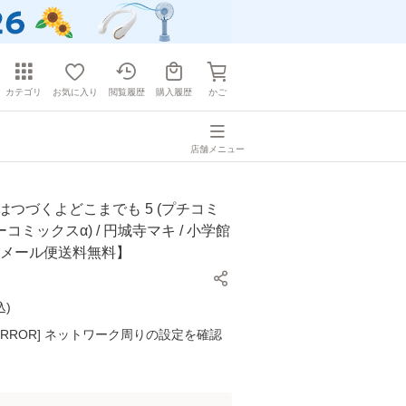
カテゴリ
お気に入り
閲覧履歴
購入履歴
かご
店舗メニュー
はつづくよどこまでも 5 (プチコミ
コミックスα) / 円城寺マキ / 小学館
【メール便送料無料】
込
)
K ERROR] ネットワーク周りの設定を確認