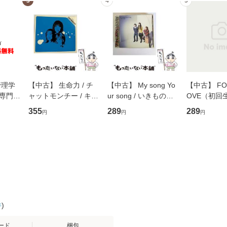
3
4
5
管理学
【中古】 生命力 / チ
【中古】 My song Yo
【中古】 FOR
専門職
ャットモンチー / キュ
ur song / いきものが
OVE（初回
ントス
ーンレコード [CD]
かり / [CD]【メール便
盤） / 清水
355
289
289
円
円
円
(看護
【メール便送料無料】
送料無料】
ミリヤ / [CD]【メール
 / 手
便送料無料
 南江
件
)
ード
梱包