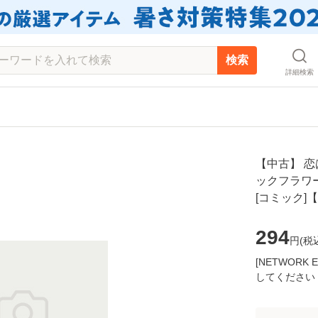
検索
詳細検索
【中古】 恋
ックフラワー
[コミック]
294
円(
税
[NETWOR
してください