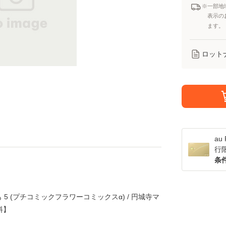
※一部地
表示の
ます。
ロット
a
行
条
5 (プチコミックフラワーコミックスα) / 円城寺マ
料】