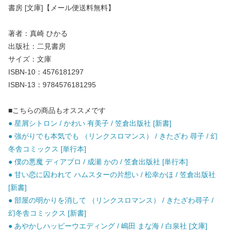
書房 [文庫]【メール便送料無料】
著者：真崎 ひかる
出版社：二見書房
サイズ：文庫
ISBN-10：4576181297
ISBN-13：9784576181295
■こちらの商品もオススメです
● 星屑シトロン / かわい 有美子 / 笠倉出版社 [新書]
● 強がりでも本気でも （リンクスロマンス） / きたざわ 尋子 / 幻
冬舎コミックス [単行本]
● 僕の悪魔 ディアブロ / 成瀬 かの / 笠倉出版社 [単行本]
● 甘い恋に囚われて ハムスターの片想い / 松幸かほ / 笠倉出版社
[新書]
● 部屋の明かりを消して （リンクスロマンス） / きたざわ尋子 /
幻冬舎コミックス [新書]
● あやかしハッピーウエディング / 嶋田 まな海 / 白泉社 [文庫]