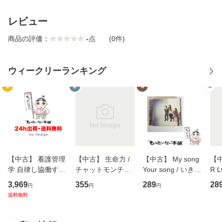
レビュー
商品の評価：
-
点
(0件)
ウィークリーランキング
1
2
3
4
【中古】 看護管理
【中古】 生命力 /
【中古】 My song
【中
学 自律し協働する
チャットモンチー /
Your song / いきも
R 
専門職の看護マネ
キューンレコード
のがかり / [CD]
産限
3,969
355
289
28
円
円
円
ジメントスキル 改
[CD]【メール便送
【メール便送料無
翔太
送料無料
訂第3版 (看護学テ
料無料】
料】
[C
キストNiCE) / 手島
料
恵 藤本幸三 / 南江