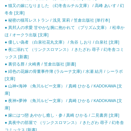
● 猫又の嫁になりました （幻冬舎ルチル文庫） / 高峰 あいす / 幻
冬舎 [文庫]
● 秘密の猫耳レストラン / 浅見 茉莉 / 笠倉出版社 [単行本]
● 異邦人の求愛 甘やかな腕に抱かれて （プリズム文庫） / 松幸か
ほ / オークラ出版 [文庫]
● 優しい偽者 （白泉社花丸文庫） / 魚谷 しおり / 白泉社 [文庫]
● 夜に溺れて （リンクスロマンス） / きたざわ 尋子 / 幻冬舎コミ
ックス [新書]
● 裏切る唇 / 火崎勇 / 笠倉出版社 [新書]
● 緋色の花嫁の骨董事件簿 (ラルーナ文庫) / 水瀬 結月 / シーラボ
[文庫]
● 山神×海神 （角川ルビー文庫） / 真崎 ひかる / KADOKAWA [文
庫]
● 夜神×夢神 （角川ルビー文庫） / 真崎 ひかる / KADOKAWA [文
庫]
● 嫁にはつ戀 あやかし癒し・参 / 真崎 ひかる / 二見書房 [文庫]
● 真夜中の部屋で （リンクスロマンス） / きたざわ 尋子 / 幻冬舎
コミックス [新書]