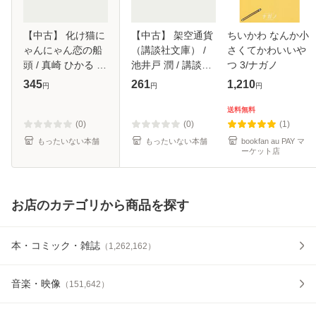
【中古】 化け猫に
【中古】 架空通貨
ちいかわ なんか小
ゃんにゃん恋の船
（講談社文庫） /
さくてかわいいや
頭 / 真崎 ひかる /
池井戸 潤 / 講談社
つ 3/ナガノ
二見書房 [文庫]
[文庫]【メール便送
345
261
1,210
円
円
円
【メール便送料無
料無料】
料】
送料無料
(0)
(0)
(1)
もったいない本舗
もったいない本舗
bookfan au PAY マ
ーケット店
お店のカテゴリから商品を探す
本・コミック・雑誌
（
1,262,162
）
音楽・映像
（
151,642
）