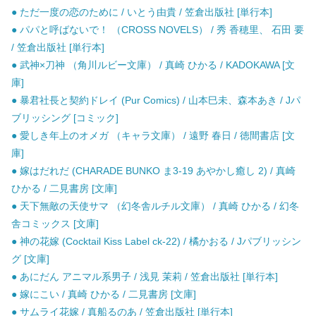
● ただ一度の恋のために / いとう由貴 / 笠倉出版社 [単行本]
● パパと呼ばないで！ （CROSS NOVELS） / 秀 香穂里、 石田 要
/ 笠倉出版社 [単行本]
● 武神×刀神 （角川ルビー文庫） / 真崎 ひかる / KADOKAWA [文
庫]
● 暴君社長と契約ドレイ (Pur Comics) / 山本巳未、森本あき / Jパ
ブリッシング [コミック]
● 愛しき年上のオメガ （キャラ文庫） / 遠野 春日 / 徳間書店 [文
庫]
● 嫁はだれだ (CHARADE BUNKO ま3-19 あやかし癒し 2) / 真崎
ひかる / 二見書房 [文庫]
● 天下無敵の天使サマ （幻冬舎ルチル文庫） / 真崎 ひかる / 幻冬
舎コミックス [文庫]
● 神の花嫁 (Cocktail Kiss Label ck-22) / 橘かおる / Jパブリッシン
グ [文庫]
● あにだん アニマル系男子 / 浅見 茉莉 / 笠倉出版社 [単行本]
● 嫁にこい / 真崎 ひかる / 二見書房 [文庫]
● サムライ花嫁 / 真船るのあ / 笠倉出版社 [単行本]