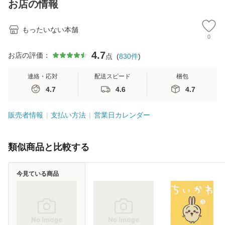
お店の情報
堂 [単行
もったいない本舗
0
4.7
お店の評価：
点
(
830
件
)
連絡・応対
配送スピード
梱包
4.7
4.6
4.7
販売者情報
支払い方法
営業日カレンダー
類似商品と比較する
今見ている商品