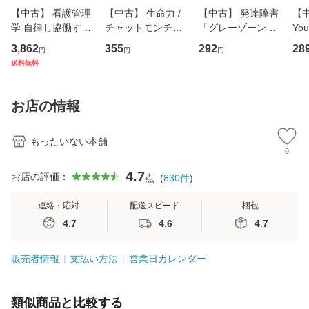
【中古】 看護管理
【中古】 生命力 /
【中古】 発達障害
【中
学 自律し協働する
チャットモンチー /
「グレーゾーン」
You
専門職の看護マネ
キューンレコード
その正しい理解と
のがか
3,862
355
292
28
円
円
円
ジメントスキル 改
[CD]【メール便送
克服法 (SB新書 57
【
送料無料
訂第3版 (看護学テ
料無料】
2) / 岡田尊司 / Ｓ
料
キストNiCE) / 手島
Ｂクリエイティブ
恵 藤本幸三 / 南江
[新書]【メール便送
お店の情報
堂 [単行
料無料】
もったいない本舗
0
4.7
お店の評価：
点
(
830
件
)
連絡・応対
配送スピード
梱包
4.7
4.6
4.7
販売者情報
支払い方法
営業日カレンダー
類似商品と比較する