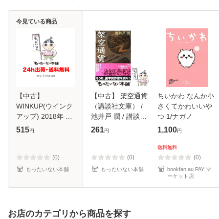
今見ている商品
【中古】
【中古】 架空通貨
ちいかわ なんか小
WINKUP(ウインク
（講談社文庫） /
さくてかわいいや
アップ) 2018年 07
池井戸 潤 / 講談社
つ 1/ナガノ
月号 雑誌 / ワニブ
[文庫]【メール便送
515
261
1,100
円
円
円
ックス [雑誌]【メ
料無料】
ール便送料無料】
送料無料
(0)
(0)
(0)
もったいない本舗
もったいない本舗
bookfan au PAY マ
ーケット店
お店のカテゴリから商品を探す