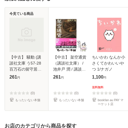
今見ている商品
【中古】 騒動 (講
【中古】 架空通貨
ちいかわ なんか小
談社文庫 う57-28
（講談社文庫） /
さくてかわいいや
百万石の留守居役
池井戸 潤 / 講談社
つ 1/ナガノ
11) / 上田 秀人 / 講
[文庫]【メール便送
261
261
1,100
円
円
円
談社 [文庫]【メー
料無料】
ル便送料無料】
送料無料
(0)
(0)
(0)
もったいない本舗
もったいない本舗
bookfan au PAY マ
ーケット店
お店のカテゴリから商品を探す