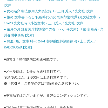
[文庫]
● 女の陥穽 御広敷用人大奥記録 1 / 上田 秀人 / 光文社 [文庫]
● 旅発 文庫書下ろし/長編時代小説 聡四郎巡検譚 (光文社文庫 う
16-29 光文社時代小説文庫) / 上田秀人 / 光文社 [文庫]
● 後見の月 鎌倉河岸捕物控24の巻 （ハルキ文庫） / 佐伯 泰英 / 角
川春樹事務所 [文庫]
● 悪血 (角川文庫 時-う24-4 表御番医師診療禄 4) / 上田秀人 /
KADOKAWA [文庫]
■通常２４時間以内に発送可能です。
■メール便は、１冊から送料無料です。
宅急便の場合、2,500円以上送料無料です。
※「代引き」ご希望の方は宅急便をご選択下さい。
■中古品ではございますが、良好なコンディションです。
■万が一品質に不備が有った場合は、返金対応。