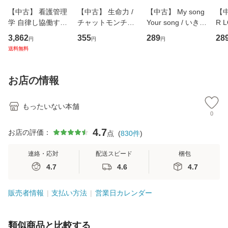
【中古】 看護管理
【中古】 生命力 /
【中古】 My song
【中
学 自律し協働する
チャットモンチー /
Your song / いきも
R 
専門職の看護マネ
キューンレコード
のがかり / [CD]
産限
3,862
355
289
28
円
円
円
ジメントスキル 改
[CD]【メール便送
【メール便送料無
翔太
送料無料
訂第3版 (看護学テ
料無料】
料】
[C
キストNiCE) / 手島
料
恵 藤本幸三 / 南江
お店の情報
堂 [単行
もったいない本舗
0
4.7
お店の評価：
点
(
830
件
)
連絡・応対
配送スピード
梱包
4.7
4.6
4.7
販売者情報
支払い方法
営業日カレンダー
類似商品と比較する