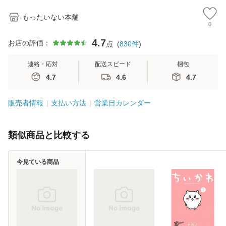
もったいない本舗
0
4.7
お店の評価：
点
(
830
件
)
連絡・応対
配送スピード
梱包
4.7
4.6
4.7
販売者情報
支払い方法
営業日カレンダー
類似商品と比較する
今見ている商品