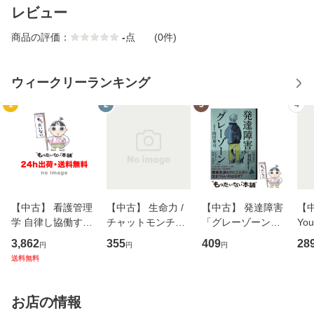
レビュー
商品の評価：
-
点
(0件)
ウィークリーランキング
1
2
3
4
【中古】 看護管理
【中古】 生命力 /
【中古】 発達障害
【中
学 自律し協働する
チャットモンチー /
「グレーゾーン」
You
専門職の看護マネ
キューンレコード
その正しい理解と
のがか
3,862
355
409
28
円
円
円
ジメントスキル 改
[CD]【メール便送
克服法 (SB新書 57
【
送料無料
訂第3版 (看護学テ
料無料】
2) / 岡田尊司 / Ｓ
料
キストNiCE) / 手島
Ｂクリエイティブ
恵 藤本幸三 / 南江
[新書]【メール便送
お店の情報
堂 [単行
料無料】