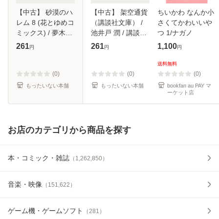
【中古】 砂漠のハ
【中古】 架空通貨
ちいかわ なんか小
レム 8 (花とゆめコ
（講談社文庫） /
さくてかわいいや
ミックス) / 夢木み
池井戸 潤 / 講談社
つ 1/ナガノ
つる / 白泉社 [コミ
[文庫]【メール便送
261
261
1,100
円
円
円
ック]【メール便送
料無料】
料無料】
送料無料
(0)
(0)
(0)
もったいない本舗
もったいない本舗
bookfan au PAY マ
ーケット店
お店のカテゴリから商品を探す
本・コミック・雑誌
（
1,262,850
）
音楽・映像
（
151,622
）
ゲーム機・ゲームソフト
（
281
）