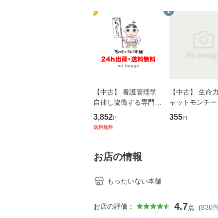
1
2
【中古】 看護管理学
【中古】 生命力 
自律し協働する専門職
ャットモンチー 
の看護マネジメントス
ーンレコード [C
3,852
355
円
円
キル 改訂第3版 (看護
【メール便送料
送料無料
学テキストNiCE) / 手
島恵 藤本幸三 / 南江
堂 [単行
お店の情報
もったいない本舗
4.7
お店の評価：
点
(
830