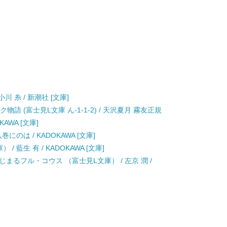
 糸 / 新潮社 [文庫]
語 (富士見L文庫 ん-1-1-2) / 天沢夏月 霧友正規
AWA [文庫]
にのは / KADOKAWA [文庫]
 藍生 有 / KADOKAWA [文庫]
まるフル・コウス （富士見L文庫） / 左京 潤 /