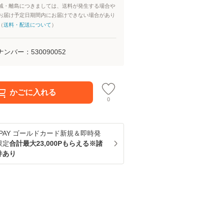
域・離島につきましては、送料が発生する場合や
お届け予定日期間内にお届けできない場合があり
（
送料・配送について
）
ナンバー：
530090052
かごに入れる
0
u PAY ゴールドカード新規＆即時発
限定
合計最大23,000Pもらえる※諸
件あり