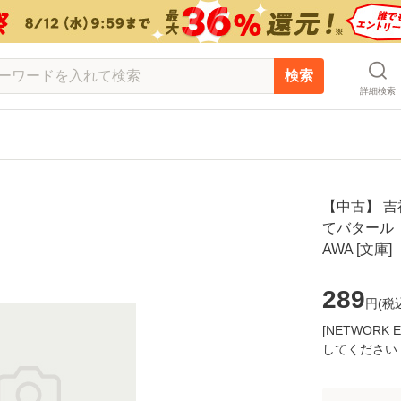
検索
詳細検索
【中古】 
てバタール （
AWA [文
289
円(
税
[NETWOR
してください