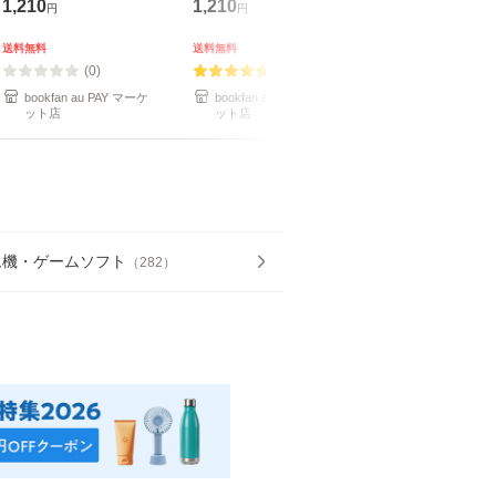
1,210
1,210
1,210
円
円
円
送料無料
送料無料
送料無料
(0)
(1)
(2)
bookfan au PAY マーケ
bookfan au PAY マーケ
bookfan au PA
ット店
ット店
ット店
ム機・ゲームソフト
（
282
）