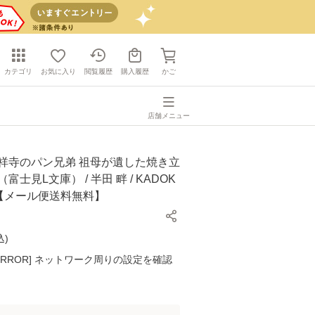
カテゴリ
お気に入り
閲覧履歴
購入履歴
かご
店舗メニュー
吉祥寺のパン兄弟 祖母が遺した焼き立
富士見L文庫） / 半田 畔 / KADOK
庫]【メール便送料無料】
込
)
K ERROR] ネットワーク周りの設定を確認