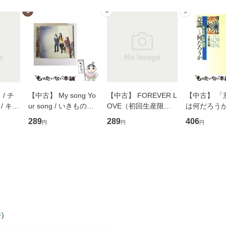
3
4
5
/ チ
【中古】 My song Yo
【中古】 FOREVER L
【中古】 「
/ キュ
ur song / いきものが
OVE（初回生産限定
は何だろうか
D]
かり / [CD]【メール便
盤） / 清水翔太×加藤
歴、知覚の錯
289
289
406
円
円
円
無料】
送料無料】
ミリヤ / [CD]【メール
談社現代新書
便送料無料】
信輔 / 講談社
【メール便
件
)