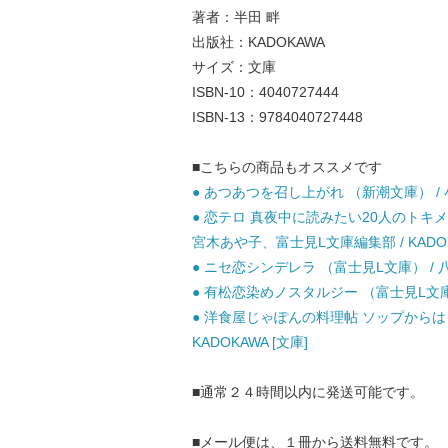
著者：半田 畔
出版社：KADOKAWA
サイズ：文庫
ISBN-10：4040727444
ISBN-13：9784040727448
■こちらの商品もオススメです
● あつあつを召し上がれ （新潮文庫） / 小川
● 恋テロ 真夜中に読みたい20人のトキメク物
宮木あや子、富士見L文庫編集部 / KADOK
● ニセ恋シンデレラ （富士見L文庫） / 八巻
● 有松恋染めノスタルジー （富士見L文庫） /
● 洋食屋じゃぽんの料理帖 ソップからはじ
KADOKAWA [文庫]
■通常２４時間以内に発送可能です。
■メール便は、１冊から送料無料です。