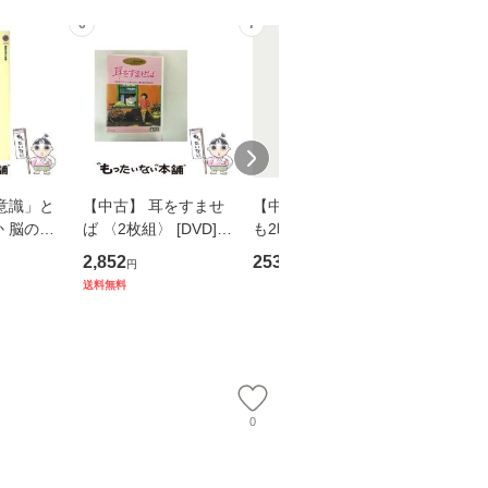
6
7
8
意識」と
【中古】 耳をすませ
【中古】 知識ゼロで
【中古】
 脳の来
ば 〈2枚組〉 [DVD] /
も2時間で決算書が読
プロデュー
誤 （講
ブエナ・ビスタ・ホー
めるようになる！ 会
OX] / バ
2,852
253
2,335
円
円
円
） / 下条
ム・エンターテイメン
計超入門！ / 佐伯 良
【メール
送料無料
 [新書]
ト [DVD]【メール便送
隆 / 高橋書店 [単行本
送料無料】
料無料】
（ソフトカバー）]
【メール便送
0