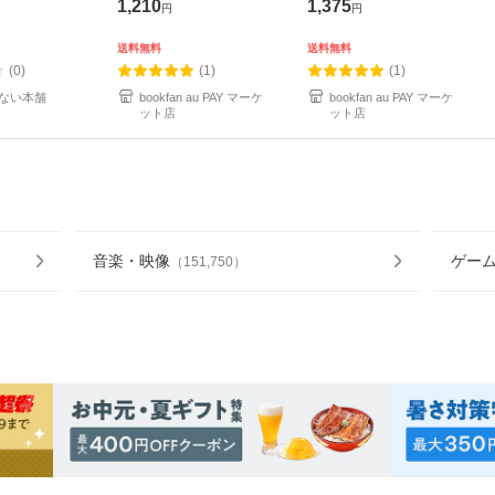
1,210
1,375
円
円
送料無料
送料無料
(0)
(1)
(1)
ない本舗
bookfan au PAY マーケ
bookfan au PAY マーケ
ット店
ット店
音楽・映像
ゲー
（
151,750
）