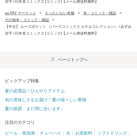
京平 / 幻冬舎コミックス [コミック]【メール便送料無料】
au PAY マーケット
>
もったいない本舗
>
本・コミック・雑誌
>
その他本・コミック・雑誌
>
【中古】 ルーズポケット （バーズコミックス ルチルコレクション） / あずみ
京平 / 幻冬舎コミックス [コミック]【メール便送料無料】
ページトップへ
ピックアップ特集
夏の必需品！ひんやりアイテム
旬の美味しさをお届け！夏の瑞々しい果物
夏の挨拶、まだ間に合います。
注目のカテゴリ
ビール・発泡酒
チューハイ
水
お茶飲料
ソフトドリンク