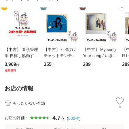
1
2
3
4
【中古】 看護管理
【中古】 生命力 /
【中古】 My song
【中
学 自律し協働する
チャットモンチー /
Your song / いきも
R 
専門職の看護マネ
キューンレコード
のがかり / [CD]
産限
3,969
355
289
28
円
円
円
ジメントスキル 改
[CD]【メール便送
【メール便送料無
翔太
送料無料
訂第3版 (看護学テ
料無料】
料】
[C
キストNiCE) / 手島
料
恵 藤本幸三 / 南江
お店の情報
堂 [単行
もったいない本舗
0
4.7
お店の評価：
点
(
830
件
)