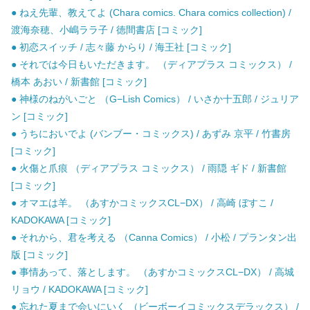
● ねえ先輩、教えてよ (Chara comics. Chara comics collection) /
渡海奈穂、小嶋ララ子 / 徳間書店 [コミック]
● 初恋スイッチ / 志々藤 からり / 海王社 [コミック]
● それでは今日もいただきます。 （ディアプラス コミックス） /
橋本 あおい / 新書館 [コミック]
● 神様のねがいごと （G−Lish Comics） / いさか十五郎 / ジュリア
ン [コミック]
● うちにおいでよ (バンブー・コミックス) / あずみ 京平 / 竹書房
[コミック]
● 火傷と爪痕 （ディアプラス コミックス） / 雨隠 ギド / 新書館
[コミック]
● オマエは羊。 （あすかコミックスCL−DX） / 高崎 ぼすこ /
KADOKAWA [コミック]
● それから、君を考える （Canna Comics） / 小松 / プランタン出
版 [コミック]
● 事情あって、落とします。 （あすかコミックスCL−DX） / 高城
リョウ / KADOKAWA [コミック]
● 忘れた夏まで会いにいく （ビーボーイコミックスデラックス） /