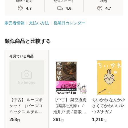
連絡・応対
配送スピード
梱包
4.7
4.6
4.7
販売者情報
支払い方法
営業日カレンダー
類似商品と比較する
今見ている商品
【中古】 ルーズポ
【中古】 架空通貨
ちいかわ なんか小
ケット （バーズコ
（講談社文庫） /
さくてかわいいや
ミックス ルチルコ
池井戸 潤 / 講談社
つ 3/ナガノ
レクション） / あ
[文庫]【メール便送
253
261
1,210
円
円
円
ずみ 京平 / 幻冬舎
料無料】