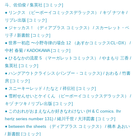
斗、佐伯俊 / 集英社 [コミック]
● リンクス （ビーボーイコミックスデラックス） / キヅ ナツキ /
リブレ出版 [コミック]
● ジャッカス！ （ディアプラス コミックス） / スカーレット・ベ
リ子 / 新書館 [コミック]
● 世界一初恋 〜小野寺律の場合 12 （あすかコミックスCL−DX） /
中村 春菊 / KADOKAWA [コミック]
● ひるなかの流星 5 （マーガレットコミックス） / やまもり 三香 /
集英社 [コミック]
● ハングアウトクライシス (バンブー・コミックス) / おわる / 竹書
房 [コミック]
● スニーキーレッド / たなと / 祥伝社 [コミック]
● 雪村せんせいとケイくん （ビーボーイコミックスデラックス） /
キヅ ナツキ / リブレ出版 [コミック]
● このおれがおまえなんか好きなわけない (H & C comics. Ihr
hertz series number 131) / 緒川千世 / 大洋図書 [コミック]
● between the sheets （ディアプラス コミックス） / 橋本 あおい
/ 新書館 [コミック]