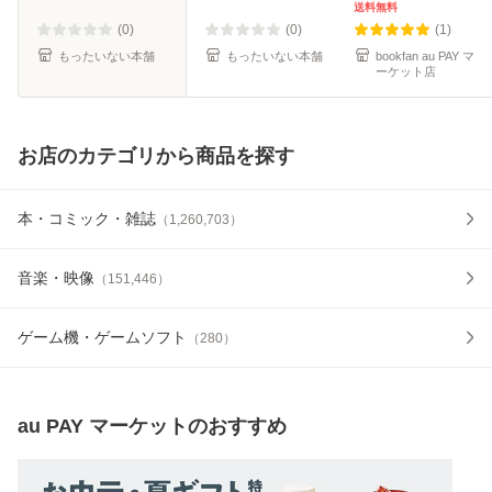
コミックス [コミッ
送料無料
ク]【メール便送料
(0)
(0)
(1)
無料】
もったいない本舗
もったいない本舗
bookfan au PAY マ
ーケット店
お店のカテゴリから商品を探す
本・コミック・雑誌
（
1,260,703
）
音楽・映像
（
151,446
）
ゲーム機・ゲームソフト
（
280
）
au PAY マーケット
のおすすめ