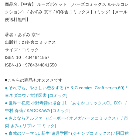
商品名:【中古】 ルーズポケット （バーズコミックス ルチルコレ
クション） / あずみ 京平 / 幻冬舎コミックス [コミック]【メール
便送料無料】
著者：あずみ 京平
出版社：幻冬舎コミックス
サイズ：コミック
ISBN-10：4344841557
ISBN-13：9784344841550
■こちらの商品もオススメです
● それでも、やさしい恋をする (H & C comics. Craft series 60) /
ヨネダコウ / 大洋図書 [コミック]
● 世界一初恋 小野寺律の場合 11 （あすかコミックスCL−DX） /
中村 春菊 / KADOKAWA [コミック]
● さよならアルファ （ビーボーイオメガバースコミックス） / 市
梨 きみ / リブレ [コミック]
● 食戟のソーマ 31 新生”遠月学園” (ジャンプコミックス) / 附田祐