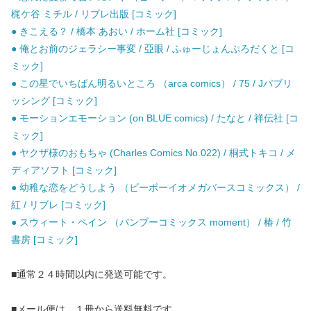
梶ケ谷 ミチル / リブレ出版 [コミック]
● きこえる？ / 橋本 あおい / ホーム社 [コミック]
● 俺とお前のジェラシー事変 / 亞眼 / ふゅーじょんぷろだくと [コ
ミック]
● この星でいちばん明るいところ （arca comics） / 75 / Jパブリ
ッシング [コミック]
● モーションエモーション (on BLUE comics) / たなと / 祥伝社 [コ
ミック]
● ヤクザ様のおもちゃ (Charles Comics No.022) / 桐式トキコ / メ
ディアソフト [コミック]
● 幼稚な恋をどうしよう （ビーボーイオメガバースコミックス） /
紅 / リブレ [コミック]
● スウィート・ペイン （バンブーコミックス moment） / 椿 / 竹
書房 [コミック]
■通常２４時間以内に発送可能です。
■メール便は、１冊から送料無料です。