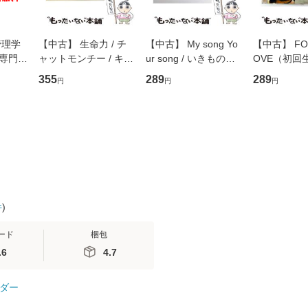
管理学
【中古】 生命力 / チ
【中古】 My song Yo
【中古】 FOR
専門職
ャットモンチー / キュ
ur song / いきものが
OVE（初回
ントス
ーンレコード [CD]
かり / [CD]【メール便
盤） / 清水
355
289
289
円
円
円
(看護
【メール便送料無料】
送料無料】
ミリヤ / [CD]【メール
 / 手
便送料無料
 南江
件
)
ード
梱包
.6
4.7
ダー