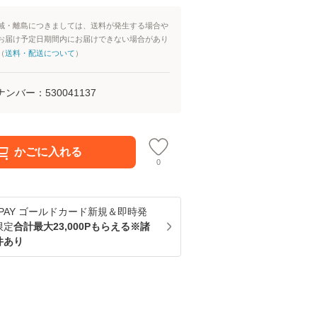
域・離島につきましては、送料が発生する場合や
お届け予定日期間内にお届けできない場合があり
（
送料・配送について
）
ナンバー：
530041137
かごに入れる
0
u PAY ゴールドカード新規＆即時発
限定
合計最大23,000Pもらえる※諸
件あり