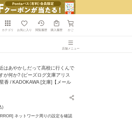
カテゴリ
お気に入り
閲覧履歴
購入履歴
かご
店舗メニュー
最近はあやかしだって高校に行くんで
すが何か? (ビーズログ文庫アリス
/ 流星香 / KADOKAWA [文庫]【メール
】
込
)
K ERROR] ネットワーク周りの設定を確認