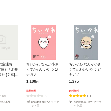
架空通貨
ちいかわ なんか小さ
ちいかわ なんか小さ
庫） / 池井
くてかわいいやつ 1/
くてかわいいやつ 7/
談社 [文庫]
ナガノ
ナガノ
便送料無料】
1,100
1,375
円
円
送料無料
送料無料
(0)
(0)
(1)
ない本舗
bookfan au PAY マーケ
bookfan au PAY マーケ
ット店
ット店