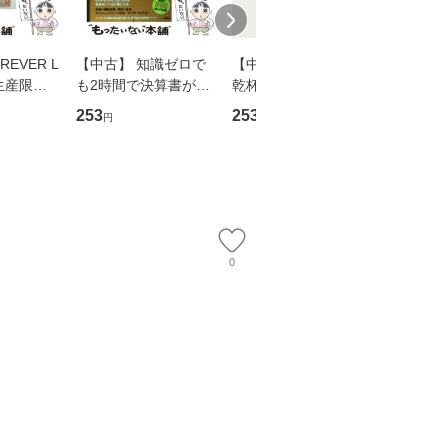
EVER L
【中古】 知識ゼロで
【中古】 ウインクで
【中古】
生産限定
も2時間で決算書が読
乾杯 (ノン・ポシェッ
春文庫） /
翔太×加藤
めるようになる！ 会
ト) / 東野圭吾 / 祥伝
文藝春秋 
253
253
262
円
円
円
計超入門！ / 佐伯 良
社 [文庫]【メール便送
ル便送料
】
隆 / 高橋書店 [単行本
料無料】
（ソフトカバー）]
【メール便送
0