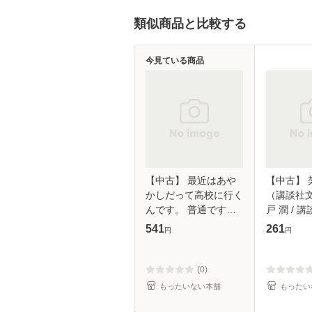
類似商品と比較する
今見ている商品
【中古】 最近はあや
【中古】 
かしだって高校に行く
（講談社文
んです。 普通ですが
戸 潤 / 講
何か? (ビーズログ文
【メール
541
261
円
円
庫アリス な-1-06) / 流
星香 / KADOKAWA [文
庫]【メー
(0)
もったいない本舗
もったい