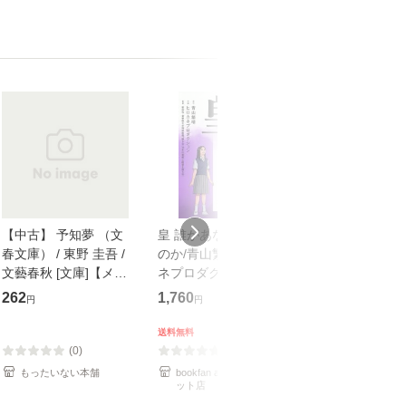
【中古】 予知夢 （文
皇 誰があなたを護る
【中古】 知識
春文庫） / 東野 圭吾 /
のか/青山繁晴/ヒロカ
も2時間で決算
文藝春秋 [文庫]【メー
ネプロダクション/新
めるようになる
ル便送料無料】
田均
計超入門！ / 佐
262
1,760
253
円
円
円
隆 / 高橋書店 [
（ソフトカバー
送料無料
【メール便送
(0)
(0)
(0)
もったいない本舗
bookfan au PAY マーケ
もったいない本
ット店