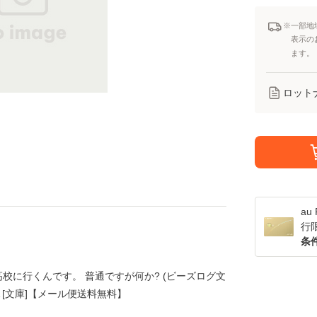
※一部地
表示の
ます。
ロット
a
行
条
校に行くんです。 普通ですが何か? (ビーズログ文
KAWA [文庫]【メール便送料無料】