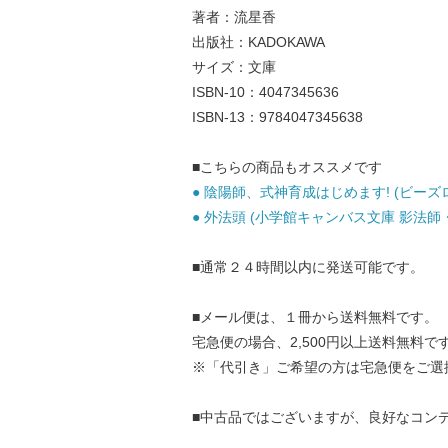
著者：流星香
出版社：KADOKAWA
サイズ：文庫
ISBN-10：4047345636
ISBN-13：9784047345638
■こちらの商品もオススメです
● 陰陽師、式神育成はじめます! (ビーズログ文庫 
● 外法頭 (小学館キャンバス文庫 影法師・暗狩
■通常２４時間以内に発送可能です。
■メール便は、１冊から送料無料です。
宅急便の場合、2,500円以上送料無料で
※「代引き」ご希望の方は宅急便をご選
■中古品ではございますが、良好なコン