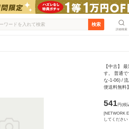
検索
詳細検索
【中古】 
す。 普通で
な-1-06) 
便送料無料
541
円(
税
[NETWOR
してください