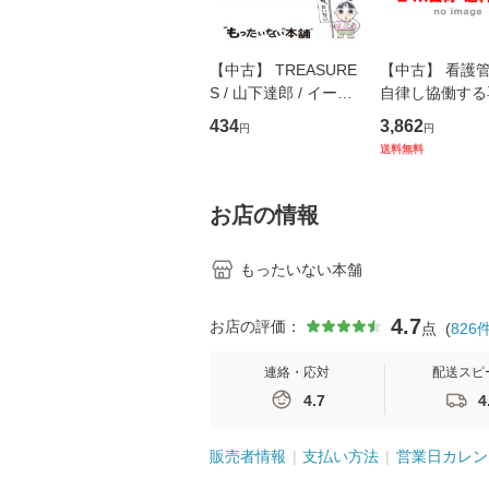
【中古】 TREASURE
【中古】 看護
S / 山下達郎 / イース
自律し協働する
トウエスト・ジャパン
の看護マネジメ
434
3,862
円
円
[CD]【メール便送料無
キル 改訂第3版 
送料無料
料】
学テキストNiCE)
島恵 藤本幸三 /
堂 [単行
お店の情報
もったいない本舗
4.7
お店の評価：
点
(
826
連絡・応対
配送スピ
4.7
4
販売者情報
支払い方法
営業日カレン