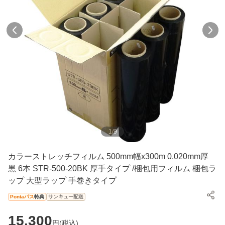
1
/
9
カラーストレッチフィルム 500mm幅x300m 0.020mm厚
黒 6本 STR-500-20BK 厚手タイプ /梱包用フィルム 梱包ラ
ップ 大型ラップ 手巻きタイプ
Pontaパス
特典
サンキュー配送
15,300
円(
税込
)