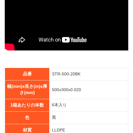
品番
STR-500-20BK
幅(mm)x長さ(m)x厚
500x300x0.020
さ(mm)
1箱あたりの本数
6本入り
色
黒
材質
LLDPE