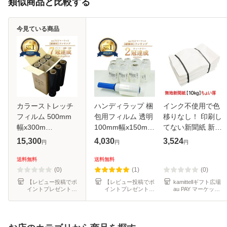
類似商品と比較する
今見ている商品
カラーストレッチ
ハンディラップ 梱
インク不使用で色
フィルム 500mm
包用フィルム 透明
移りなし！ 印刷し
幅x300m
100mm幅x150m
てない新聞紙 新品
0.020mm厚 黒 6本
20μ 12本 STR-
の新聞紙 無地新聞
15,300
4,030
3,524
円
円
円
STR-500-20BK 厚
100-20-b12 ストレ
紙 梱包 鳥かご ペ
手タイプ /梱包用フ
ッチフィルム 手巻
ットシーツ
送料無料
送料無料
ィルム 梱包ラップ
きタイプ クリア 梱
【10kg・ちょい
(0)
(1)
(0)
大型ラップ 手巻き
包ラップ 梱包
厚】
【レビュー投稿でポ
【レビュー投稿でポ
kamittellギフト広場
イントプレゼント】
イントプレゼント】
au PAY マーケット
タイ
ポリスタジアム
ポリスタジアム
店