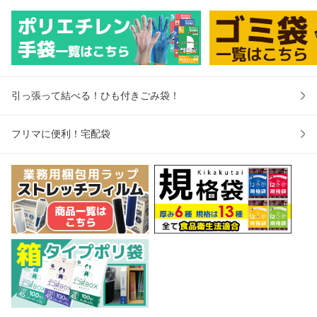
5l ナチュラル 送料
ポリ袋 ビニール袋
o ポリ袋 ビニール
フ
無料 サンキョウプ
手提げ袋 取っ手付
袋 45l 箱型 収納 セ
イプ
ラテック
きゴミ袋 買
ット販売
ップ
引っ張って結べる！ひも付きごみ袋！
フリマに便利！宅配袋