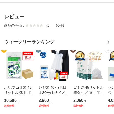
レビュー
商品の評価：
-
点
(0件)
ウィークリーランキング
1
2
3
4
ポリ袋 ゴミ袋 45
レジ袋 40号(東日
ゴミ袋 45リットル
ハ
リットル 薄手 半透
本30号) Lサイズ
箱タイプ 薄手 半透
包
明 65x80cm 0.012
乳白 厚手タイプ 0.
明 65x80cm 0.015
10
10,500
3,900
2,060
4,0
円
円
円
mm厚 10枚x150冊
019mm厚 100枚x1
mm厚 100枚x2小
0μ 
送料無料
送料無料
送料無料
送料
KN-50 ごみ袋 袋 4
0冊 RS-40kobako
箱 BX-530-2kobak
20