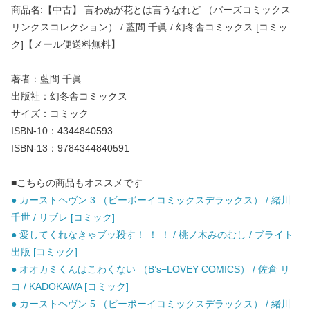
商品名:【中古】 言わぬが花とは言うなれど （バーズコミックス
リンクスコレクション） / 藍間 千眞 / 幻冬舎コミックス [コミッ
ク]【メール便送料無料】
著者：藍間 千眞
出版社：幻冬舎コミックス
サイズ：コミック
ISBN-10：4344840593
ISBN-13：9784344840591
■こちらの商品もオススメです
● カーストヘヴン 3 （ビーボーイコミックスデラックス） / 緒川
千世 / リブレ [コミック]
● 愛してくれなきゃブッ殺す！ ！ ！ / 桃ノ木みのむし / ブライト
出版 [コミック]
● オオカミくんはこわくない （B’s−LOVEY COMICS） / 佐倉 リ
コ / KADOKAWA [コミック]
● カーストヘヴン 5 （ビーボーイコミックスデラックス） / 緒川