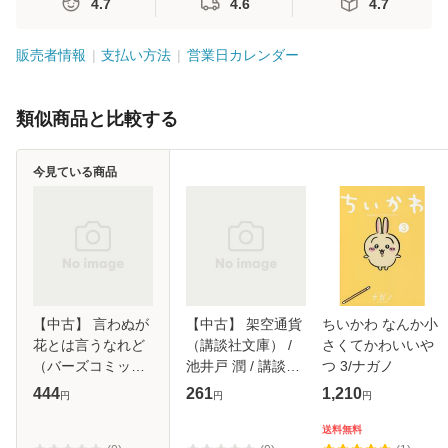
4.7
4.6
4.7
販売者情報
支払い方法
営業日カレンダー
類似商品と比較する
今見ている商品
【中古】 言わぬが
【中古】 架空通貨
ちいかわ なんか小
花とは言うなれど
（講談社文庫） /
さくてかわいいや
（バーズコミック
池井戸 潤 / 講談社
つ 3/ナガノ
ス リンクスコレク
[文庫]【メール便送
444
261
1,210
円
円
円
ション） / 藍間 千
料無料】
眞 / 幻冬舎コミッ
送料無料