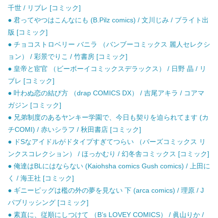
千世 / リブレ [コミック]
● 君ってやつはこんなにも (B.Pilz comics) / 文川じみ / ブライト出
版 [コミック]
● チョコストロベリー バニラ （バンブーコミックス 麗人セレクシ
ョン） / 彩景でりこ / 竹書房 [コミック]
● 皇帝と宦官 （ビーボーイコミックスデラックス） / 日野 晶 / リ
ブレ [コミック]
● 叶わぬ恋の結び方 （drap COMICS DX） / 吉尾アキラ / コアマ
ガジン [コミック]
● 兄弟制度のあるヤンキー学園で、今日も契りを迫られてます (カ
チCOMI) / 赤いシラフ / 秋田書店 [コミック]
● ドSなアイドルがドタイプすぎてつらい （バーズコミックス リ
ンクスコレクション） / ほっかむり / 幻冬舎コミックス [コミック]
● 俺達はBLにはならない (Kaiohsha comics Gush comics) / 上田に
く / 海王社 [コミック]
● ギニーピッグは檻の外の夢を見ない 下 (arca comics) / 理原 / J
パブリッシング [コミック]
● 素直に、従順にしつけて （B’s LOVEY COMICS） / 眞山りか /