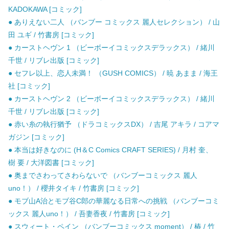
KADOKAWA [コミック]
● ありえない二人 （バンブー コミックス 麗人セレクション） / 山
田 ユギ / 竹書房 [コミック]
● カーストヘヴン 1 （ビーボーイコミックスデラックス） / 緒川
千世 / リブレ出版 [コミック]
● セフレ以上、恋人未満！ （GUSH COMICS） / 暁 あまま / 海王
社 [コミック]
● カーストヘヴン 2 （ビーボーイコミックスデラックス） / 緒川
千世 / リブレ出版 [コミック]
● 赤い糸の執行猶予 （ドラコミックスDX） / 吉尾 アキラ / コアマ
ガジン [コミック]
● 本当は好きなのに (H＆C Comics CRAFT SERIES) / 月村 奎、
樹 要 / 大洋図書 [コミック]
● 奥までさわってさわらないで （バンブーコミックス 麗人
uno！） / 櫻井タイキ / 竹書房 [コミック]
● モブ山A治とモブ谷C郎の華麗なる日常への挑戦 （バンブーコミ
ックス 麗人uno！） / 吾妻香夜 / 竹書房 [コミック]
● スウィート・ペイン （バンブーコミックス moment） / 椿 / 竹