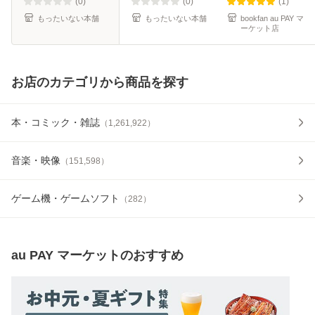
クス [コミック]
(0)
(0)
(1)
【メール便
もったいない本舗
もったいない本舗
bookfan au PAY マ
ーケット店
お店のカテゴリから商品を探す
本・コミック・雑誌
（
1,261,922
）
音楽・映像
（
151,598
）
ゲーム機・ゲームソフト
（
282
）
au PAY マーケット
のおすすめ