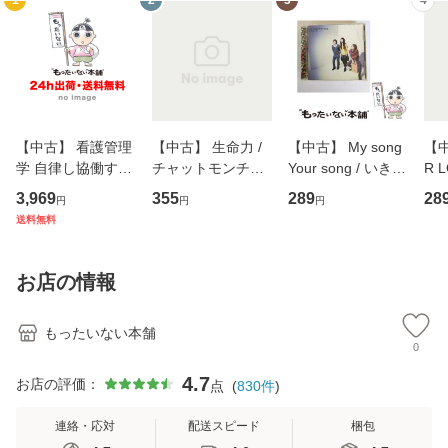
1
2
3
4
【中古】 看護管理
【中古】 生命力 /
【中古】 My song
【中
学 自律し協働する
チャットモンチー /
Your song / いきも
R 
専門職の看護マネ
キューンレコード
のがかり / [CD]
産限
3,969
355
289
28
円
円
円
ジメントスキル 改
[CD]【メール便送
【メール便送料無
翔太
送料無料
訂第3版 (看護学テ
料無料】
料】
[C
キストNiCE) / 手島
料
恵 藤本幸三 / 南江
お店の情報
堂 [単行
もったいない本舗
0
4.7
お店の評価：
点
(
830
件
)
連絡・応対
配送スピード
梱包