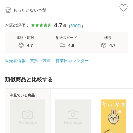
もったいない本舗
0
4.7
お店の評価：
点
(
830
件
)
連絡・応対
配送スピード
梱包
4.7
4.6
4.7
販売者情報
支払い方法
営業日カレンダー
類似商品と比較する
今見ている商品