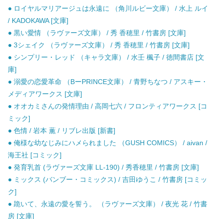
● ロイヤルマリアージュは永遠に （角川ルビー文庫） / 水上 ルイ
/ KADOKAWA [文庫]
● 黒い愛情 （ラヴァーズ文庫） / 秀 香穂里 / 竹書房 [文庫]
● 3シェイク （ラヴァーズ文庫） / 秀 香穂里 / 竹書房 [文庫]
● シンプリー・レッド （キャラ文庫） / 水壬 楓子 / 徳間書店 [文
庫]
● 溺愛の恋愛革命 （BーPRINCE文庫） / 青野ちなつ / アスキー・
メディアワークス [文庫]
● オオカミさんの発情理由 / 高岡七六 / フロンティアワークス [コ
ミック]
● 色情 / 岩本 薫 / リブレ出版 [新書]
● 俺様な幼なじみにハメられました （GUSH COMICS） / aivan /
海王社 [コミック]
● 発育乳首 (ラヴァーズ文庫 LL-190) / 秀香穂里 / 竹書房 [文庫]
● ミックス (バンブー・コミックス) / 吉田ゆうこ / 竹書房 [コミッ
ク]
● 跪いて、永遠の愛を誓う。 （ラヴァーズ文庫） / 夜光 花 / 竹書
房 [文庫]