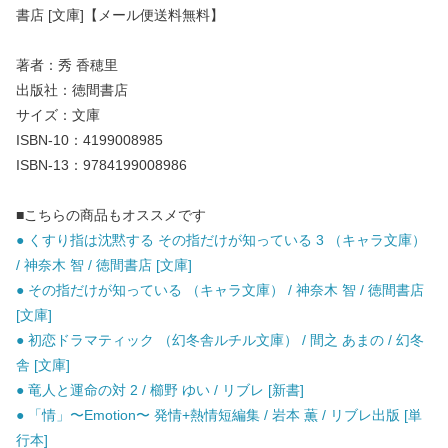
書店 [文庫]【メール便送料無料】
著者：秀 香穂里
出版社：徳間書店
サイズ：文庫
ISBN-10：4199008985
ISBN-13：9784199008986
■こちらの商品もオススメです
● くすり指は沈黙する その指だけが知っている 3 （キャラ文庫）
/ 神奈木 智 / 徳間書店 [文庫]
● その指だけが知っている （キャラ文庫） / 神奈木 智 / 徳間書店
[文庫]
● 初恋ドラマティック （幻冬舎ルチル文庫） / 間之 あまの / 幻冬
舎 [文庫]
● 竜人と運命の対 2 / 櫛野 ゆい / リブレ [新書]
● 「情」〜Emotion〜 発情+熱情短編集 / 岩本 薫 / リブレ出版 [単
行本]