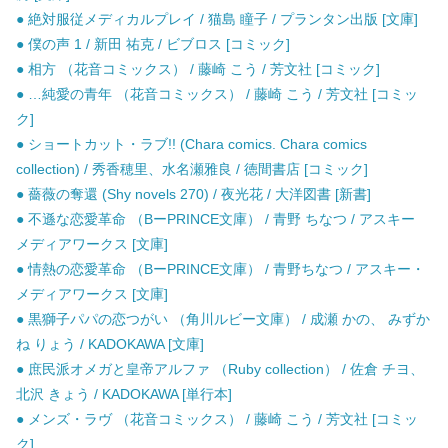
● 絶対服従メディカルプレイ / 猫島 瞳子 / プランタン出版 [文庫]
● 僕の声 1 / 新田 祐克 / ビブロス [コミック]
● 相方 （花音コミックス） / 藤崎 こう / 芳文社 [コミック]
● …純愛の青年 （花音コミックス） / 藤崎 こう / 芳文社 [コミッ
ク]
● ショートカット・ラブ!! (Chara comics. Chara comics
collection) / 秀香穂里、水名瀬雅良 / 徳間書店 [コミック]
● 薔薇の奪還 (Shy novels 270) / 夜光花 / 大洋図書 [新書]
● 不遜な恋愛革命 （BーPRINCE文庫） / 青野 ちなつ / アスキー
メディアワークス [文庫]
● 情熱の恋愛革命 （BーPRINCE文庫） / 青野ちなつ / アスキー・
メディアワークス [文庫]
● 黒獅子パパの恋つがい （角川ルビー文庫） / 成瀬 かの、 みずか
ね りょう / KADOKAWA [文庫]
● 庶民派オメガと皇帝アルファ （Ruby collection） / 佐倉 チヨ、
北沢 きょう / KADOKAWA [単行本]
● メンズ・ラヴ （花音コミックス） / 藤崎 こう / 芳文社 [コミッ
ク]