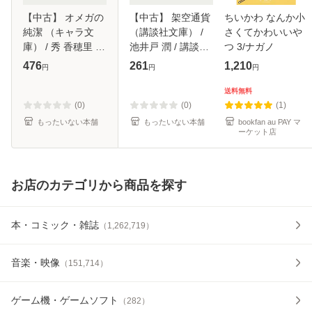
【中古】 オメガの
【中古】 架空通貨
ちいかわ なんか小
純潔 （キャラ文
（講談社文庫） /
さくてかわいいや
庫） / 秀 香穂里 /
池井戸 潤 / 講談社
つ 3/ナガノ
徳間書店 [文庫]
[文庫]【メール便送
476
261
1,210
円
円
円
【メール便送料無
料無料】
料】
送料無料
(0)
(0)
(1)
もったいない本舗
もったいない本舗
bookfan au PAY マ
ーケット店
お店のカテゴリから商品を探す
本・コミック・雑誌
（
1,262,719
）
音楽・映像
（
151,714
）
ゲーム機・ゲームソフト
（
282
）