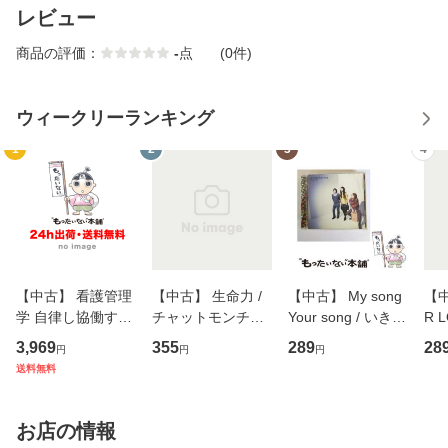
レビュー
商品の評価：
-
点
(0件)
ウィークリーランキング
1
2
3
4
【中古】 看護管理
【中古】 生命力 /
【中古】 My song
【中
学 自律し協働する
チャットモンチー /
Your song / いきも
R 
専門職の看護マネ
キューンレコード
のがかり / [CD]
産限
3,969
355
289
28
円
円
円
ジメントスキル 改
[CD]【メール便送
【メール便送料無
翔太
送料無料
訂第3版 (看護学テ
料無料】
料】
[C
キストNiCE) / 手島
料
恵 藤本幸三 / 南江
お店の情報
堂 [単行