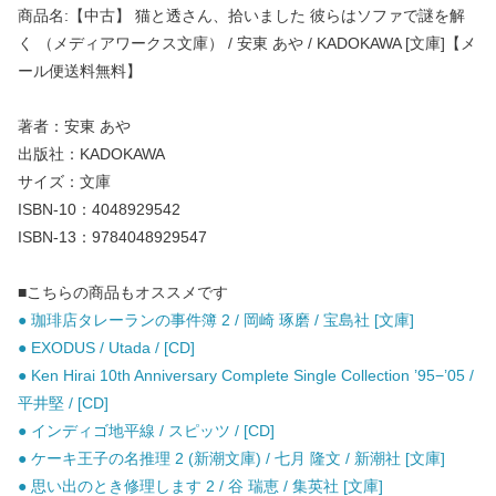
商品名:【中古】 猫と透さん、拾いました 彼らはソファで謎を解
く （メディアワークス文庫） / 安東 あや / KADOKAWA [文庫]【メ
ール便送料無料】
著者：安東 あや
出版社：KADOKAWA
サイズ：文庫
ISBN-10：4048929542
ISBN-13：9784048929547
■こちらの商品もオススメです
● 珈琲店タレーランの事件簿 2 / 岡崎 琢磨 / 宝島社 [文庫]
● EXODUS / Utada / [CD]
● Ken Hirai 10th Anniversary Complete Single Collection ’95−’05 /
平井堅 / [CD]
● インディゴ地平線 / スピッツ / [CD]
● ケーキ王子の名推理 2 (新潮文庫) / 七月 隆文 / 新潮社 [文庫]
● 思い出のとき修理します 2 / 谷 瑞恵 / 集英社 [文庫]