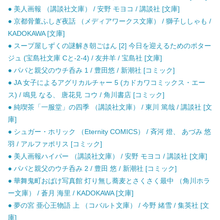
● 美人画報 （講談社文庫） / 安野 モヨコ / 講談社 [文庫]
● 京都骨董ふしぎ夜話 （メディアワークス文庫） / 獅子ししゃも /
KADOKAWA [文庫]
● スープ屋しずくの謎解き朝ごはん [2] 今日を迎えるためのポター
ジュ (宝島社文庫 Cと-2-4) / 友井羊 / 宝島社 [文庫]
● パパと親父のウチ呑み 1 / 豊田悠 / 新潮社 [コミック]
● JA 女子によるアグリカルチャー 5 (カドカワコミックス・エー
ス) / 鳴見 なる、 唐花見 コウ / 角川書店 [コミック]
● 純喫茶「一服堂」の四季 （講談社文庫） / 東川 篤哉 / 講談社 [文
庫]
● シュガー・ホリック （Eternity COMICS） / 斉河 燈、 あづみ 悠
羽 / アルファポリス [コミック]
● 美人画報ハイパー （講談社文庫） / 安野 モヨコ / 講談社 [文庫]
● パパと親父のウチ呑み 2 / 豊田 悠 / 新潮社 [コミック]
● 華舞鬼町おばけ写真館 灯り無し蕎麦とさくさく最中 （角川ホラ
ー文庫） / 蒼月 海里 / KADOKAWA [文庫]
● 夢の宮 亜心王物語 上 （コバルト文庫） / 今野 緒雪 / 集英社 [文
庫]