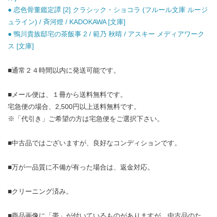
● 恋色骨董鑑定譚 [2] クラシック・ショコラ (フルール文庫 ルージ
ュライン) / 斉河燈 / KADOKAWA [文庫]
● 鴨川貴族邸宅の茶飯事 2 / 範乃 秋晴 / アスキー メディアワーク
ス [文庫]
■通常２４時間以内に発送可能です。
■メール便は、１冊から送料無料です。
宅急便の場合、2,500円以上送料無料です。
※「代引き」ご希望の方は宅急便をご選択下さい。
■中古品ではございますが、良好なコンディションです。
■万が一品質に不備が有った場合は、返金対応。
■クリーニング済み。
■商品画像に「帯」が付いているものがありますが、中古品のた