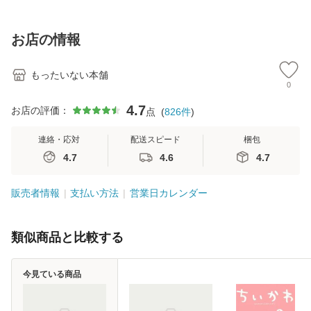
【メール便送料無
訂第3版 (看護学テ
料無料】
料
料】
キストNiCE) / 手島
恵 藤本幸三 / 南江
お店の情報
堂 [単行
もったいない本舗
0
4.7
お店の評価：
点
(
826
件
)
連絡・応対
配送スピード
梱包
4.7
4.6
4.7
販売者情報
支払い方法
営業日カレンダー
類似商品と比較する
今見ている商品