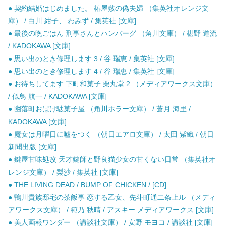
● 契約結婚はじめました。 椿屋敷の偽夫婦 （集英社オレンジ文
庫） / 白川 紺子、 わみず / 集英社 [文庫]
● 最後の晩ごはん 刑事さんとハンバーグ （角川文庫） / 椹野 道流
/ KADOKAWA [文庫]
● 思い出のとき修理します 3 / 谷 瑞恵 / 集英社 [文庫]
● 思い出のとき修理します 4 / 谷 瑞恵 / 集英社 [文庫]
● お待ちしてます 下町和菓子 栗丸堂 2 （メディアワークス文庫）
/ 似鳥 航一 / KADOKAWA [文庫]
● 幽落町おばけ駄菓子屋 （角川ホラー文庫） / 蒼月 海里 /
KADOKAWA [文庫]
● 魔女は月曜日に嘘をつく （朝日エアロ文庫） / 太田 紫織 / 朝日
新聞出版 [文庫]
● 鍵屋甘味処改 天才鍵師と野良猫少女の甘くない日常 （集英社オ
レンジ文庫） / 梨沙 / 集英社 [文庫]
● THE LIVING DEAD / BUMP OF CHICKEN / [CD]
● 鴨川貴族邸宅の茶飯事 恋する乙女、先斗町通二条上ル （メディ
アワークス文庫） / 範乃 秋晴 / アスキー メディアワークス [文庫]
● 美人画報ワンダー （講談社文庫） / 安野 モヨコ / 講談社 [文庫]