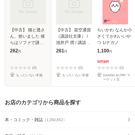
【中古】 猫と透さ
【中古】 架空通貨
ちいかわ なんか小
ん、拾いました 彼
（講談社文庫） /
さくてかわいいや
らはソファで謎を
池井戸 潤 / 講談社
つ 1/ナガノ
解く （メディアワ
[文庫]【メール便送
262
261
1,100
円
円
円
ークス文庫） / 安
料無料】
東 あや /
送料無料
KADOKAWA [文庫]
(0)
(0)
(0)
【メール便送料無
もったいない本舗
もったいない本舗
bookfan au PAY マ
ーケット店
料
お店のカテゴリから商品を探す
本・コミック・雑誌
（
1,260,652
）