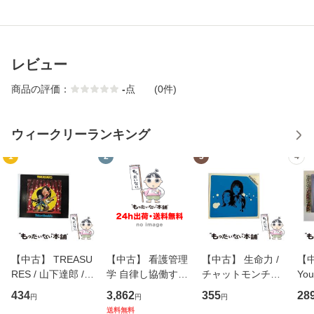
レビュー
商品の評価：
-
点
(0件)
ウィークリーランキング
1
2
3
4
【中古】 TREASU
【中古】 看護管理
【中古】 生命力 /
【中
RES / 山下達郎 /
学 自律し協働する
チャットモンチー /
You
イーストウエス
専門職の看護マネ
キューンレコード
のがか
434
3,862
355
28
円
円
円
ト・ジャパン [CD]
ジメントスキル 改
[CD]【メール便送
【
送料無料