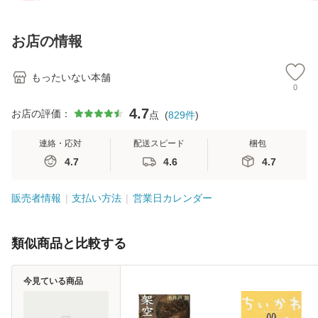
訂第3版 (看護学テ
文社 [文庫]【メー
[CD]【メール便送
ター
キストNiCE) / 手島
ル便送料無料】
料無料】
VD
恵 藤本幸三 / 南江
料
お店の情報
堂 [単行
もったいない本舗
0
4.7
お店の評価：
点
(
829
件
)
連絡・応対
配送スピード
梱包
4.7
4.6
4.7
販売者情報
支払い方法
営業日カレンダー
類似商品と比較する
今見ている商品