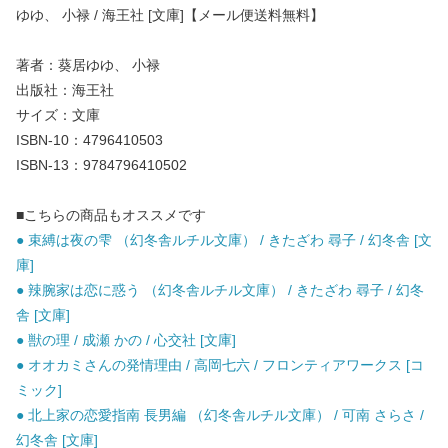
ゆゆ、 小禄 / 海王社 [文庫]【メール便送料無料】
著者：葵居ゆゆ、 小禄
出版社：海王社
サイズ：文庫
ISBN-10：4796410503
ISBN-13：9784796410502
■こちらの商品もオススメです
● 束縛は夜の雫 （幻冬舎ルチル文庫） / きたざわ 尋子 / 幻冬舎 [文
庫]
● 辣腕家は恋に惑う （幻冬舎ルチル文庫） / きたざわ 尋子 / 幻冬
舎 [文庫]
● 獣の理 / 成瀬 かの / 心交社 [文庫]
● オオカミさんの発情理由 / 高岡七六 / フロンティアワークス [コ
ミック]
● 北上家の恋愛指南 長男編 （幻冬舎ルチル文庫） / 可南 さらさ /
幻冬舎 [文庫]