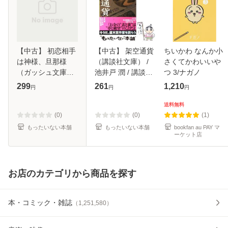
【中古】 初恋相手
【中古】 架空通貨
ちいかわ なんか小
は神様、旦那様
（講談社文庫） /
さくてかわいいや
（ガッシュ文庫） /
池井戸 潤 / 講談社
つ 3/ナガノ
葵居ゆゆ、 小禄 /
[文庫]【メール便送
299
261
1,210
円
円
円
海王社 [文庫]【メ
料無料】
ール便送料無料】
送料無料
(0)
(0)
(1)
もったいない本舗
もったいない本舗
bookfan au PAY マ
ーケット店
お店のカテゴリから商品を探す
本・コミック・雑誌
（
1,251,580
）