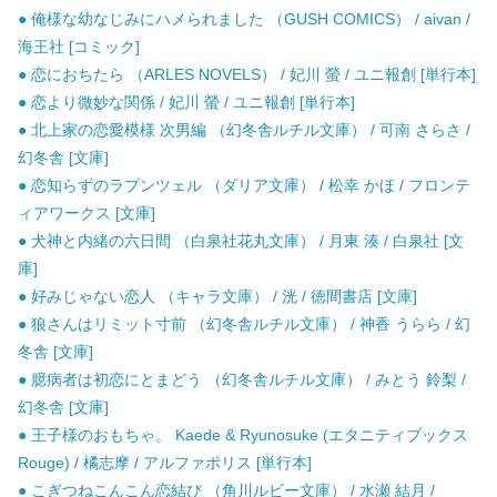
● 俺様な幼なじみにハメられました （GUSH COMICS） / aivan /
海王社 [コミック]
● 恋におちたら （ARLES NOVELS） / 妃川 螢 / ユニ報創 [単行本]
● 恋より微妙な関係 / 妃川 螢 / ユニ報創 [単行本]
● 北上家の恋愛模様 次男編 （幻冬舎ルチル文庫） / 可南 さらさ /
幻冬舎 [文庫]
● 恋知らずのラプンツェル （ダリア文庫） / 松幸 かほ / フロンテ
ィアワークス [文庫]
● 犬神と内緒の六日間 （白泉社花丸文庫） / 月東 湊 / 白泉社 [文
庫]
● 好みじゃない恋人 （キャラ文庫） / 洸 / 徳間書店 [文庫]
● 狼さんはリミット寸前 （幻冬舎ルチル文庫） / 神香 うらら / 幻
冬舎 [文庫]
● 臆病者は初恋にとまどう （幻冬舎ルチル文庫） / みとう 鈴梨 /
幻冬舎 [文庫]
● 王子様のおもちゃ。 Kaede & Ryunosuke (エタニティブックス
Rouge) / 橘志摩 / アルファポリス [単行本]
● こぎつねこんこん恋結び （角川ルビー文庫） / 水瀬 結月 /