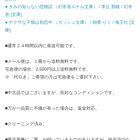
● きみの知らない恋物語 （幻冬舎ルチル文庫） / 李丘 那岐 / 幻冬
舎 [文庫]
● ヤクザな子猫は初恋中 （ガッシュ文庫） / 朝香 りく / 海王社 [文
庫]
■通常２４時間以内に発送可能です。
■メール便は、１冊から送料無料です。
宅急便の場合、2,500円以上送料無料です。
※「代引き」ご希望の方は宅急便をご選択下さい。
■中古品ではございますが、良好なコンディションです。
■万が一品質に不備が有った場合は、返金対応。
■クリーニング済み。
■商品画像に「帯」が付いているものがありますが、中古品のた