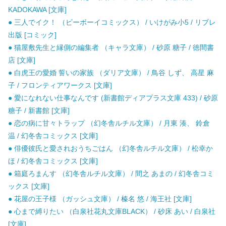
KADOKAWA [文庫]
● 三人でイク！ （ビーボーイコミックス） / いけがみ小5 / リブレ
出版 [コミック]
● 猫屋敷先生と縁側の編集者 （キャラ文庫） / 砂原 糖子 / 徳間書
店 [文庫]
● 白虎王の愛婚 誓いの家族 （ダリア文庫） / 鳥谷 しず、 高星 麻
子 / フロンティアワークス [文庫]
● 愛になれない仕事なんです (新書館ディアプラス文庫 433) / 砂原
糖子 / 新書館 [文庫]
● 恋の病に甘々トラップ （幻冬舎ルチル文庫） / 月東 湊、 鈴倉
温 / 幻冬舎コミックス [文庫]
● 俳優彼氏と愛されおうちごはん （幻冬舎ルチル文庫） / 松幸か
ほ / 幻冬舎コミックス [文庫]
● 箱庭ろまんす （幻冬舎ルチル文庫） / 間之 あまの / 幻冬舎コミ
ックス [文庫]
● 花屋の王子様 （ガッシュ文庫） / 榛名 悠 / 海王社 [文庫]
● 心まで縛りたい （白泉社花丸文庫BLACK） / 砂床 あい / 白泉社
[文庫]