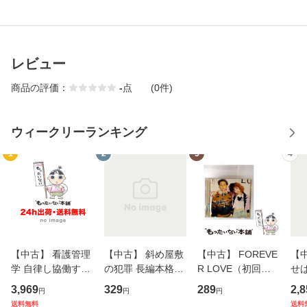
レビュー
商品の評価：
-
点
(0件)
ウィークリーランキング
1
2
3
4
【中古】 看護管理
【中古】 斜め屋敷
【中古】 FOREVE
【
学 自律し協働する
の犯罪 長編本格推
R LOVE（初回生
せば
専門職の看護マネ
理小説 (光文社文
産限定盤） / 清水
VD
3,969
329
289
2,8
円
円
円
ジメントスキル 改
庫) / 島田荘司 / 光
翔太×加藤ミリヤ /
タ
送料無料
送料