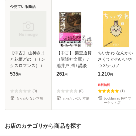
今見ている商品
【中古】 山神さま
【中古】 架空通貨
ちいかわ なんか小
と花婿どの （リン
（講談社文庫） /
さくてかわいいや
クスロマンス） /
池井戸 潤 / 講談社
つ 3/ナガノ
向梶 あうん、 北沢
[文庫]【メール便送
535
261
1,210
円
円
円
きょう / 幻冬舎コ
料無料】
ミックス [新書]
送料無料
【メール便送料無
(0)
(0)
(1)
料】
もったいない本舗
もったいない本舗
bookfan au PAY マ
ーケット店
お店のカテゴリから商品を探す