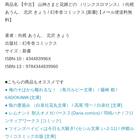
商品名:【中古】 山神さまと花婿どの （リンクスロマンス） / 向梶
あうん、 北沢 きょう / 幻冬舎コミックス [新書]【メール便送料無
料】
著者：向梶 あうん、 北沢 きょう
出版社：幻冬舎コミックス
サイズ：新書
ISBN-10：434483996X
ISBN-13：9784344839960
■こちらの商品もオススメです
● 俺のそばから離れるな！ （角川ルビー文庫） / 藤崎 都 /
KADOKAWA [文庫]
● 狼の妻籠み （白泉社花丸文庫） / 高尾 理一 / 白泉社 [文庫]
● レムナント 獣人オメガバース 2 (Daria comics) / 羽純ハナ / フロ
ンティアワークス [コミック]
● ツインズベイビィは今日も大騒ぎ! (セシル文庫 い-2-11) / 伊郷ル
ウ / コスミック出版 [文庫]