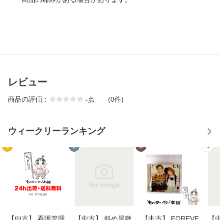
レビュー
商品の評価：
-
点
(0件)
ウィークリーランキング
1
2
3
4
【中古】 看護管理
【中古】 斜め屋敷
【中古】 FOREVE
【