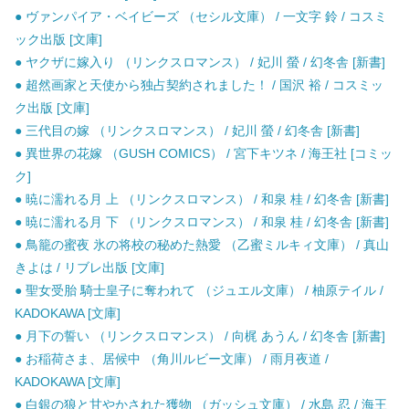
● ヴァンパイア・ベイビーズ （セシル文庫） / 一文字 鈴 / コスミ
ック出版 [文庫]
● ヤクザに嫁入り （リンクスロマンス） / 妃川 螢 / 幻冬舎 [新書]
● 超然画家と天使から独占契約されました！ / 国沢 裕 / コスミッ
ク出版 [文庫]
● 三代目の嫁 （リンクスロマンス） / 妃川 螢 / 幻冬舎 [新書]
● 異世界の花嫁 （GUSH COMICS） / 宮下キツネ / 海王社 [コミッ
ク]
● 暁に濡れる月 上 （リンクスロマンス） / 和泉 桂 / 幻冬舎 [新書]
● 暁に濡れる月 下 （リンクスロマンス） / 和泉 桂 / 幻冬舎 [新書]
● 鳥籠の蜜夜 氷の将校の秘めた熱愛 （乙蜜ミルキィ文庫） / 真山
きよは / リブレ出版 [文庫]
● 聖女受胎 騎士皇子に奪われて （ジュエル文庫） / 柚原テイル /
KADOKAWA [文庫]
● 月下の誓い （リンクスロマンス） / 向梶 あうん / 幻冬舎 [新書]
● お稲荷さま、居候中 （角川ルビー文庫） / 雨月夜道 /
KADOKAWA [文庫]
● 白銀の狼と甘やかされた獲物 （ガッシュ文庫） / 水島 忍 / 海王