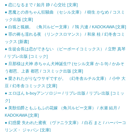
● 恋になるまで / 如月 静 / 心交社 [文庫]
● 悪魔との赤ちゃん狂騒曲 （セシル文庫） / 樹生 かなめ / コスミ
ック出版 [文庫]
● 白狐と狐姻。 （角川ルビー文庫） / 鴇 六連 / KADOKAWA [文庫]
● 罪の褥も濡れる夜 （リンクスロマンス） / 和泉 桂 / 幻冬舎コミ
ックス [新書]
● 生徒会長は恋ができない （ビーボーイコミックス） / 立野 真琴
/ リブレ出版 [コミック]
● 旦那様は犬神 赤ちゃん犬神誕生!? (セシル文庫 か-1-9) / かみそ
う都芭、上蒼 都芭 / コスミック出版 [文庫]
● 愛されたがりなウサギですが。 （幻冬舎ルチル文庫） / 小中 大
豆 / 幻冬舎コミックス [文庫]
● エロほん b-boyアンソロジー / リブレ出版 / リブレ出版 [コミッ
ク]
● 美獣伯爵ともふもふの花嫁 （角川ルビー文庫） / 水瀬 結月 /
KADOKAWA [文庫]
● 幻惑愛 失われた蜜夜 （ヴァニラ文庫） / 白石 まと / ハーパーコ
リンズ・ ジャパン [文庫]