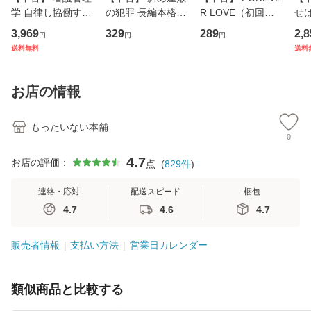
学 自律し協働する
の犯罪 長編本格推
R LOVE（初回生
せば
専門職の看護マネ
理小説 (光文社文
産限定盤） / 清水
VD
3,969
329
289
2,8
円
円
円
ジメントスキル 改
庫) / 島田荘司 / 光
翔太×加藤ミリヤ /
タ
送料無料
送料
訂第3版 (看護学テ
文社 [文庫]【メー
[CD]【メール便送
ター
キストNiCE) / 手島
ル便送料無料】
料無料】
VD
恵 藤本幸三 / 南江
料
お店の情報
堂 [単行
もったいない本舗
0
4.7
お店の評価：
点
(
829
件
)
連絡・応対
配送スピード
梱包
4.7
4.6
4.7
販売者情報
支払い方法
営業日カレンダー
類似商品と比較する