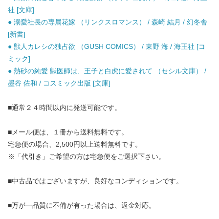
社 [文庫]
● 溺愛社長の専属花嫁 （リンクスロマンス） / 森崎 結月 / 幻冬舎
[新書]
● 獣人カレシの独占欲 （GUSH COMICS） / 東野 海 / 海王社 [コ
ミック]
● 熱砂の純愛 獣医師は、王子と白虎に愛されて （セシル文庫） /
墨谷 佐和 / コスミック出版 [文庫]
■通常２４時間以内に発送可能です。
■メール便は、１冊から送料無料です。
宅急便の場合、2,500円以上送料無料です。
※「代引き」ご希望の方は宅急便をご選択下さい。
■中古品ではございますが、良好なコンディションです。
■万が一品質に不備が有った場合は、返金対応。