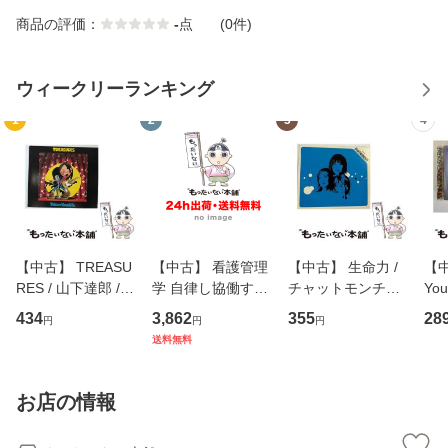
商品の評価：
-
点
(0件)
ウィークリーランキング
1
2
3
4
【中古】 TREASU
【中古】 看護管理
【中古】 生命力 /
【中
RES / 山下達郎 /
学 自律し協働する
チャットモンチー /
You
イーストウエス
専門職の看護マネ
キューンレコード
のがか
434
3,862
355
28
円
円
円
ト・ジャパン [CD]
ジメントスキル 改
[CD]【メール便送
【
送料無料
【メール便送料無
訂第3版 (看護学テ
料無料】
料
料】
キストNiCE) / 手島
恵 藤本幸三 / 南江
お店の情報
堂 [単行