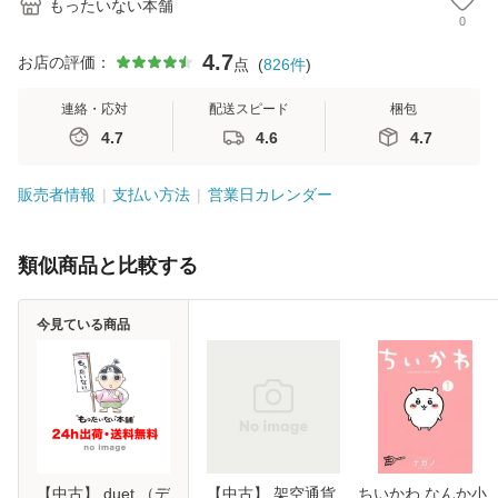
もったいない本舗
0
4.7
お店の評価：
点
(
826
件
)
連絡・応対
配送スピード
梱包
4.7
4.6
4.7
販売者情報
支払い方法
営業日カレンダー
類似商品と比較する
今見ている商品
【中古】 duet （デ
【中古】 架空通貨
ちいかわ なんか小