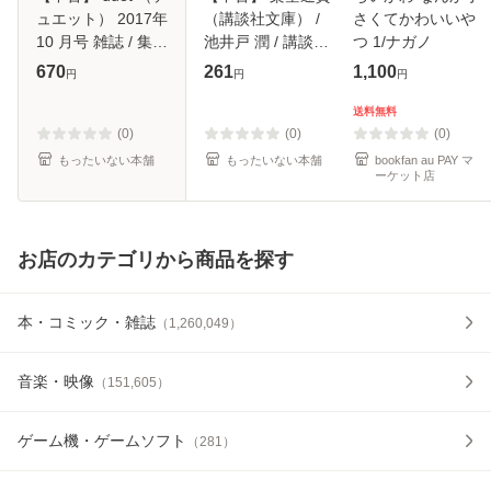
ュエット） 2017年
（講談社文庫） /
さくてかわいいや
10 月号 雑誌 / 集英
池井戸 潤 / 講談社
つ 1/ナガノ
社 [雑誌]【メール
[文庫]【メール便送
670
261
1,100
円
円
円
便送料無料】
料無料】
送料無料
(0)
(0)
(0)
もったいない本舗
もったいない本舗
bookfan au PAY マ
ーケット店
お店のカテゴリから商品を探す
本・コミック・雑誌
（
1,260,049
）
音楽・映像
（
151,605
）
ゲーム機・ゲームソフト
（
281
）