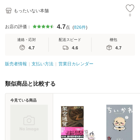
もったいない本舗
0
4.7
お店の評価：
点
(
826
件
)
連絡・応対
配送スピード
梱包
4.7
4.6
4.7
販売者情報
支払い方法
営業日カレンダー
類似商品と比較する
今見ている商品