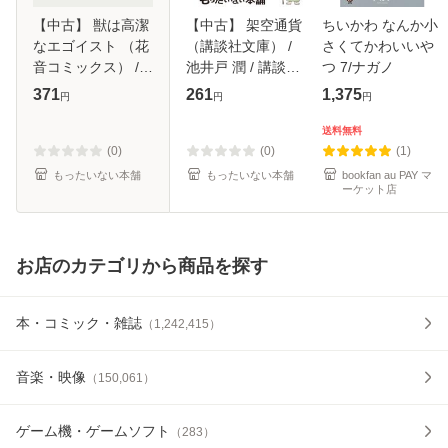
【中古】 獣は高潔
【中古】 架空通貨
ちいかわ なんか小
なエゴイスト （花
（講談社文庫） /
さくてかわいいや
音コミックス） /
池井戸 潤 / 講談社
つ 7/ナガノ
藤崎こう / 芳文社
[文庫]【メール便送
371
261
1,375
円
円
円
[コミック]【メール
料無料】
便送料無料】
送料無料
(0)
(0)
(1)
もったいない本舗
もったいない本舗
bookfan au PAY マ
ーケット店
お店のカテゴリから商品を探す
本・コミック・雑誌
（
1,242,415
）
音楽・映像
（
150,061
）
ゲーム機・ゲームソフト
（
283
）