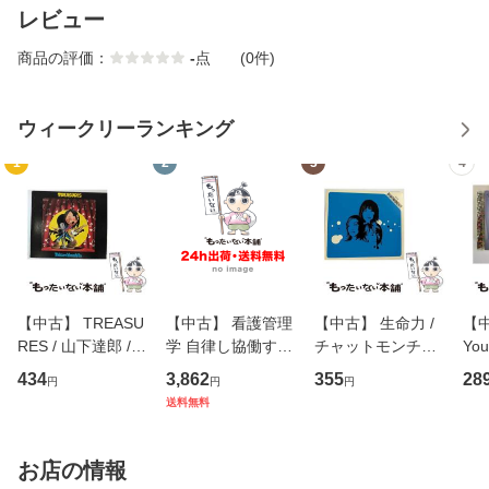
レビュー
商品の評価：
-
点
(0件)
ウィークリーランキング
1
2
3
4
【中古】 TREASU
【中古】 看護管理
【中古】 生命力 /
【中
RES / 山下達郎 /
学 自律し協働する
チャットモンチー /
You
イーストウエス
専門職の看護マネ
キューンレコード
のがか
434
3,862
355
28
円
円
円
ト・ジャパン [CD]
ジメントスキル 改
[CD]【メール便送
【
送料無料
【メール便送料無
訂第3版 (看護学テ
料無料】
料
料】
キストNiCE) / 手島
恵 藤本幸三 / 南江
お店の情報
堂 [単行