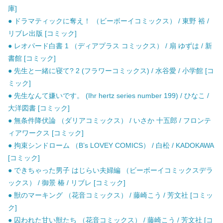
庫]
● ドラマティックに奪え！ （ビーボーイコミックス） / 東野 裕 /
リブレ出版 [コミック]
● レオパード白書 1 （ディアプラス コミックス） / 扇 ゆずは / 新
書館 [コミック]
● 先生と一緒に寝て? 2 (フラワーコミックス) / 水谷愛 / 小学館 [コ
ミック]
● 先生なんて嫌いです。 (Ihr hertz series number 199) / ひなこ /
大洋図書 [コミック]
● 無条件降伏論 （ダリアコミックス） / いさか 十五郎 / フロンテ
ィアワークス [コミック]
● 拘束シンドローム （B’s LOVEY COMICS） / 白松 / KADOKAWA
[コミック]
● できちゃった男子 はじらい夫婦編 （ビーボーイコミックスデラ
ックス） / 御景 椿 / リブレ [コミック]
● 獣のマーキング （花音コミックス） / 藤崎こう / 芳文社 [コミッ
ク]
● 囚われた甘い獣たち （花音コミックス） / 藤崎こう / 芳文社 [コ