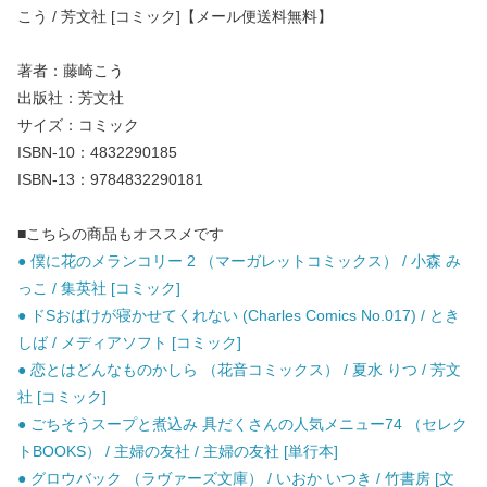
こう / 芳文社 [コミック]【メール便送料無料】
著者：藤崎こう
出版社：芳文社
サイズ：コミック
ISBN-10：4832290185
ISBN-13：9784832290181
■こちらの商品もオススメです
● 僕に花のメランコリー 2 （マーガレットコミックス） / 小森 み
っこ / 集英社 [コミック]
● ドSおばけが寝かせてくれない (Charles Comics No.017) / とき
しば / メディアソフト [コミック]
● 恋とはどんなものかしら （花音コミックス） / 夏水 りつ / 芳文
社 [コミック]
● ごちそうスープと煮込み 具だくさんの人気メニュー74 （セレク
トBOOKS） / 主婦の友社 / 主婦の友社 [単行本]
● グロウバック （ラヴァーズ文庫） / いおか いつき / 竹書房 [文