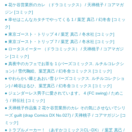
● 花ケ谷営業所のカレ （ドラコミックス） / 天禅桃子 / コアマガ
ジン [コミック]
● 幸せはこんなカタチでやってくる 1 / 葉芝 真己 / 幻冬舎 [コミッ
ク]
● 東京ゴースト・トリップ 4 / 葉芝 真己 / 冬水社 [コミック]
● 東京ゴースト・トリップ 7 / 葉芝 真己 / 冬水社 [コミック]
● ロータスイーター （ドラコミックス） / 天禅桃子 / コアマガジ
ン [コミック]
● 真夜中のカフェでお茶を 1 (バーズコミックス. ルチルコレクシ
ョン) / 雪代鞠絵、葉芝真己 / 幻冬舎コミックス [コミック]
● やわらかい棘とあおい雪 (バーズコミックス. ルチルコレクショ
ン) / 崎谷はるひ、葉芝真己 / 幻冬舎コミックス [コミック]
● ジェンダーレス男子に愛されています。 4 (FC swing) / ためこ
う / 祥伝社 [コミック]
● 天禅桃子作品集 2 花ケ谷営業所のカレ その気にさせないでシリ
ーズ guilt (drap Comics DX No.027) / 天禅桃子 / コアマガジン [コ
ミック]
● トラブルメーカー！ （あすかコミックスCL−DX） / 葉芝 真己 /