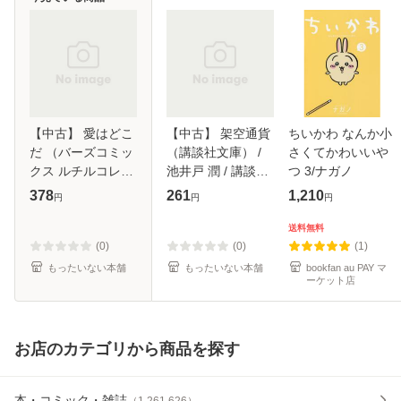
【中古】 愛はどこ
【中古】 架空通貨
ちいかわ なんか小
だ （バーズコミッ
（講談社文庫） /
さくてかわいいや
クス ルチルコレク
池井戸 潤 / 講談社
つ 3/ナガノ
ション） / 葉芝 真
[文庫]【メール便送
378
261
1,210
円
円
円
己 / 幻冬舎 [コミッ
料無料】
ク]【メール便送料
送料無料
無料】
(0)
(0)
(1)
もったいない本舗
もったいない本舗
bookfan au PAY マ
ーケット店
お店のカテゴリから商品を探す
本・コミック・雑誌
（
1,261,626
）