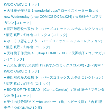
KADOKAWA [コミック]
● 天禅桃子作品集 1 wonderful days? ロータスイーター Brand
new Wednesday (drap COMICS DX No.024) / 天禅桃子 / コアマ
ガジン [コミック]
● 長距離恋愛の孤独 上 （バーズコミックス ルチルコレクション）
/ 葉芝 真己 / 幻冬舎コミックス [コミック]
● ゆっくり恋をしよう （バーズコミックス ルチルコレクション）
/ 葉芝 真己 / 幻冬舎 [コミック]
● 天禅桃子作品集 4 （drap COMICS DX） / 天禅桃子 / コアマガジ
ン [コミック]
● 八犬伝 東方八犬異聞 19 (あすかコミックスCL-DX) / あべ美幸 /
KADOKAWA [コミック]
● 長距離恋愛の孤独 下 （バーズコミックス ルチルコレクション）
/ 葉芝 真己 / 幻冬舎 [コミック]
● BOYS OF THE DEAD （Canna Comics） / 富田 童子 / プランタ
ン出版 [コミック]
● 子供の領分REMIX ーbe underー （角川ルビー文庫） / 吉原 理
恵子 / KADOKAWA [文庫]