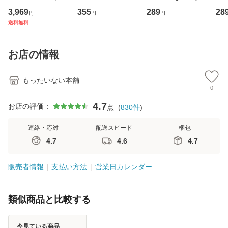
専門職の看護マネ
キューンレコード
のがかり / [CD]
産限
3,969
355
289
28
円
円
円
ジメントスキル 改
[CD]【メール便送
【メール便送料無
翔太
送料無料
訂第3版 (看護学テ
料無料】
料】
[C
キストNiCE) / 手島
料
恵 藤本幸三 / 南江
お店の情報
堂 [単行
もったいない本舗
0
4.7
お店の評価：
点
(
830
件
)
連絡・応対
配送スピード
梱包
4.7
4.6
4.7
販売者情報
支払い方法
営業日カレンダー
類似商品と比較する
今見ている商品