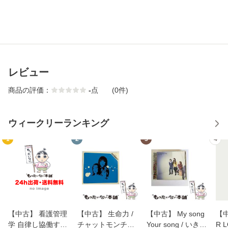
レビュー
商品の評価：
-
点
(0件)
ウィークリーランキング
1
2
3
4
【中古】 看護管理
【中古】 生命力 /
【中古】 My song
【中
学 自律し協働する
チャットモンチー /
Your song / いきも
R 