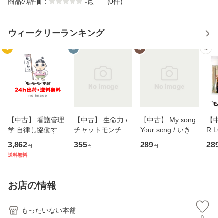
商品の評価：
-
点
(0件)
ウィークリーランキング
1
2
3
4
【中古】 看護管理
【中古】 生命力 /
【中古】 My song
【中
学 自律し協働する
チャットモンチー /
Your song / いきも
R 
専門職の看護マネ
キューンレコード
のがかり / [CD]
産限
3,862
355
289
28
円
円
円
ジメントスキル 改
[CD]【メール便送
【メール便送料無
翔太
送料無料
訂第3版 (看護学テ
料無料】
料】
[C
キストNiCE) / 手島
料
恵 藤本幸三 / 南江
お店の情報
堂 [単行
もったいない本舗
0