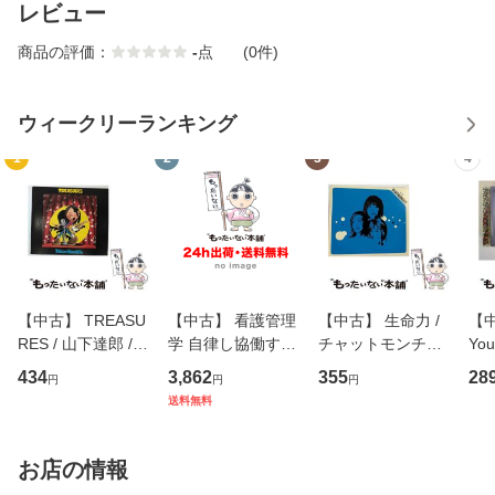
レビュー
商品の評価：
-
点
(0件)
ウィークリーランキング
1
2
3
4
【中古】 TREASU
【中古】 看護管理
【中古】 生命力 /
【中
RES / 山下達郎 /
学 自律し協働する
チャットモンチー /
You
イーストウエス
専門職の看護マネ
キューンレコード
のがか
434
3,862
355
28
円
円
円
ト・ジャパン [CD]
ジメントスキル 改
[CD]【メール便送
【
送料無料
【メール便送料無
訂第3版 (看護学テ
料無料】
料
料】
キストNiCE) / 手島
恵 藤本幸三 / 南江
お店の情報
堂 [単行