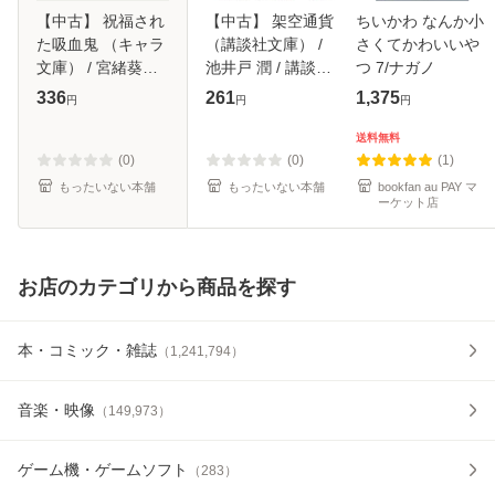
【中古】 祝福され
【中古】 架空通貨
ちいかわ なんか小
た吸血鬼 （キャラ
（講談社文庫） /
さくてかわいいや
文庫） / 宮緒葵、
池井戸 潤 / 講談社
つ 7/ナガノ
Ciel / 徳間書店 [文
[文庫]【メール便送
336
261
1,375
円
円
円
庫]【メール便送料
料無料】
無料】
送料無料
(0)
(0)
(1)
もったいない本舗
もったいない本舗
bookfan au PAY マ
ーケット店
お店のカテゴリから商品を探す
本・コミック・雑誌
（
1,241,794
）
音楽・映像
（
149,973
）
ゲーム機・ゲームソフト
（
283
）