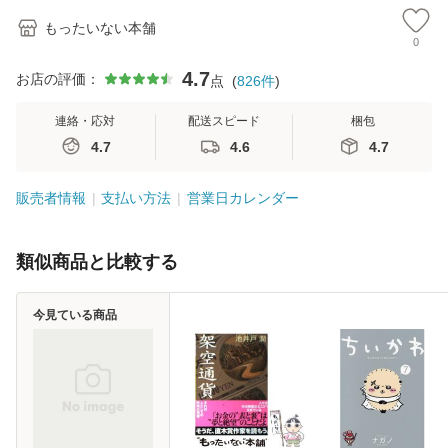
もったいない本舗
0
4.7
お店の評価：
点
(
826
件
)
連絡・応対
配送スピード
梱包
4.7
4.6
4.7
販売者情報
支払い方法
営業日カレンダー
類似商品と比較する
今見ている商品