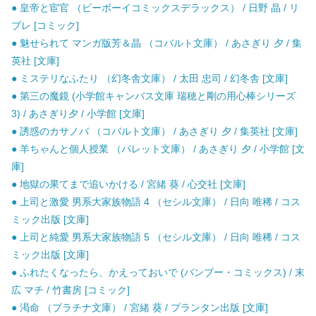
● 皇帝と宦官 （ビーボーイコミックスデラックス） / 日野 晶 / リ
ブレ [コミック]
● 魅せられて マンガ版芳＆晶 （コバルト文庫） / あさぎり 夕 / 集
英社 [文庫]
● ミステリなふたり （幻冬舎文庫） / 太田 忠司 / 幻冬舎 [文庫]
● 第三の魔鏡 (小学館キャンバス文庫 瑞穂と剛の用心棒シリーズ
3) / あさぎり夕 / 小学館 [文庫]
● 誘惑のカサノバ （コバルト文庫） / あさぎり 夕 / 集英社 [文庫]
● 羊ちゃんと個人授業 （パレット文庫） / あさぎり 夕 / 小学館 [文
庫]
● 地獄の果てまで追いかける / 宮緒 葵 / 心交社 [文庫]
● 上司と激愛 男系大家族物語 4 （セシル文庫） / 日向 唯稀 / コス
ミック出版 [文庫]
● 上司と純愛 男系大家族物語 5 （セシル文庫） / 日向 唯稀 / コス
ミック出版 [文庫]
● ふれたくなったら、かえっておいで (バンブー・コミックス) / 末
広 マチ / 竹書房 [コミック]
● 渇命 （プラチナ文庫） / 宮緒 葵 / プランタン出版 [文庫]