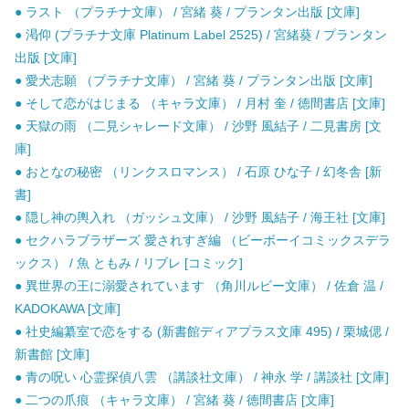
● ラスト （プラチナ文庫） / 宮緒 葵 / プランタン出版 [文庫]
● 渇仰 (プラチナ文庫 Platinum Label 2525) / 宮緒葵 / プランタン
出版 [文庫]
● 愛犬志願 （プラチナ文庫） / 宮緒 葵 / プランタン出版 [文庫]
● そして恋がはじまる （キャラ文庫） / 月村 奎 / 徳間書店 [文庫]
● 天獄の雨 （二見シャレード文庫） / 沙野 風結子 / 二見書房 [文
庫]
● おとなの秘密 （リンクスロマンス） / 石原 ひな子 / 幻冬舎 [新
書]
● 隠し神の輿入れ （ガッシュ文庫） / 沙野 風結子 / 海王社 [文庫]
● セクハラブラザーズ 愛されすぎ編 （ビーボーイコミックスデラ
ックス） / 魚 ともみ / リブレ [コミック]
● 異世界の王に溺愛されています （角川ルビー文庫） / 佐倉 温 /
KADOKAWA [文庫]
● 社史編纂室で恋をする (新書館ディアプラス文庫 495) / 栗城偲 /
新書館 [文庫]
● 青の呪い 心霊探偵八雲 （講談社文庫） / 神永 学 / 講談社 [文庫]
● 二つの爪痕 （キャラ文庫） / 宮緒 葵 / 徳間書店 [文庫]