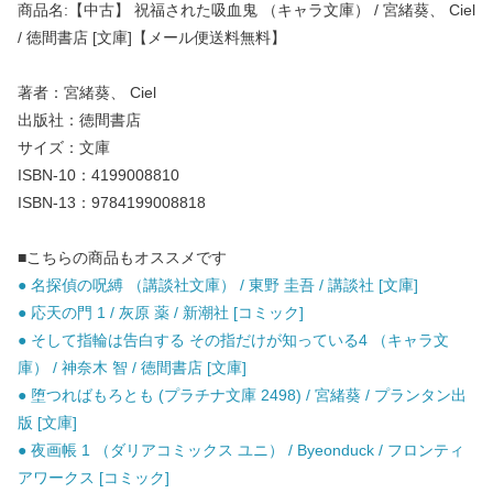
商品名:【中古】 祝福された吸血鬼 （キャラ文庫） / 宮緒葵、 Ciel
/ 徳間書店 [文庫]【メール便送料無料】
著者：宮緒葵、 Ciel
出版社：徳間書店
サイズ：文庫
ISBN-10：4199008810
ISBN-13：9784199008818
■こちらの商品もオススメです
● 名探偵の呪縛 （講談社文庫） / 東野 圭吾 / 講談社 [文庫]
● 応天の門 1 / 灰原 薬 / 新潮社 [コミック]
● そして指輪は告白する その指だけが知っている4 （キャラ文
庫） / 神奈木 智 / 徳間書店 [文庫]
● 堕つればもろとも (プラチナ文庫 2498) / 宮緒葵 / プランタン出
版 [文庫]
● 夜画帳 1 （ダリアコミックス ユニ） / Byeonduck / フロンティ
アワークス [コミック]