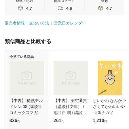
連絡・応対
配送スピード
梱包
4.7
4.6
4.7
販売者情報
支払い方法
営業日カレンダー
類似商品と比較する
今見ている商品
【中古】 徒然チル
【中古】 架空通貨
ちいかわ なんか小
ドレン 08 (講談社
（講談社文庫） /
さくてかわいいや
コミックスマガジ
池井戸 潤 / 講談社
つ 3/ナガノ
ン KCM5956.
[文庫]【メール便送
336
261
1,210
円
円
円
shonen magazine
料無料】