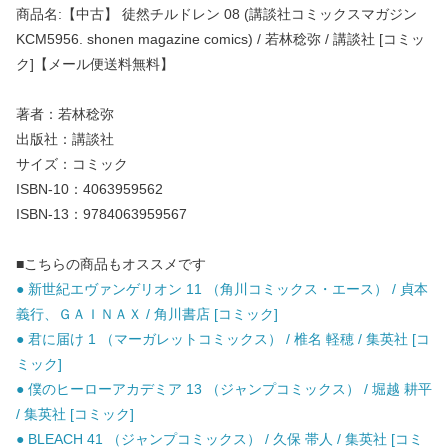
商品名:【中古】 徒然チルドレン 08 (講談社コミックスマガジン
KCM5956. shonen magazine comics) / 若林稔弥 / 講談社 [コミッ
ク]【メール便送料無料】
著者：若林稔弥
出版社：講談社
サイズ：コミック
ISBN-10：4063959562
ISBN-13：9784063959567
■こちらの商品もオススメです
● 新世紀エヴァンゲリオン 11 （角川コミックス・エース） / 貞本
義行、ＧＡＩＮＡＸ / 角川書店 [コミック]
● 君に届け 1 （マーガレットコミックス） / 椎名 軽穂 / 集英社 [コ
ミック]
● 僕のヒーローアカデミア 13 （ジャンプコミックス） / 堀越 耕平
/ 集英社 [コミック]
● BLEACH 41 （ジャンプコミックス） / 久保 帯人 / 集英社 [コミ