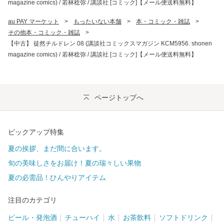
magazine comics) / 若林稔弥 / 講談社 [コミック]【メール便送料無料】
au PAY マーケット
>
もったいない本舗
>
本・コミック・雑誌
>
その他本・コミック・雑誌
>
【中古】 徒然チルドレン 08 (講談社コミックスマガジン KCM5956. shonen
magazine comics) / 若林稔弥 / 講談社 [コミック]【メール便送料無料】
ページトップへ
ピックアップ特集
夏の挨拶、まだ間に合います。
旬の美味しさをお届け！夏の瑞々しい果物
夏の必需品！ひんやりアイテム
注目のカテゴリ
ビール・発泡酒
チューハイ
水
お茶飲料
ソフトドリンク