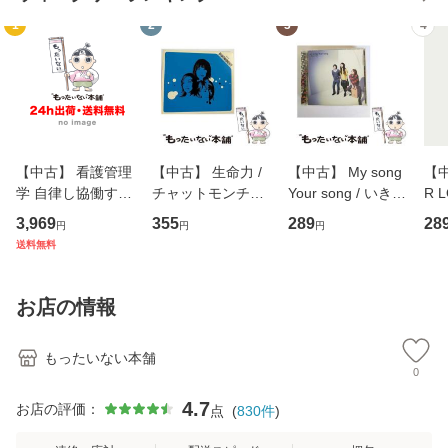
1
2
3
4
【中古】 看護管理
【中古】 生命力 /
【中古】 My song
【中
学 自律し協働する
チャットモンチー /
Your song / いきも
R 
専門職の看護マネ
キューンレコード
のがかり / [CD]
産限
3,969
355
289
28
円
円
円
ジメントスキル 改
[CD]【メール便送
【メール便送料無
翔太
送料無料
訂第3版 (看護学テ
料無料】
料】
[C
キストNiCE) / 手島
料
恵 藤本幸三 / 南江
お店の情報
堂 [単行
もったいない本舗
0
4.7
お店の評価：
点
(
830
件
)