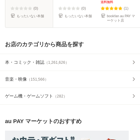
comics) / 若林稔弥
送料無料
/ 講談社 [コミック]
(0)
(0)
(1)
【メール便送
もったいない本舗
もったいない本舗
bookfan au PAY マ
ーケット店
お店のカテゴリから商品を探す
本・コミック・雑誌
（
1,261,626
）
音楽・映像
（
151,566
）
ゲーム機・ゲームソフト
（
282
）
au PAY マーケット
のおすすめ