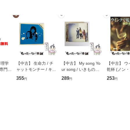
3
4
5
管理学
【中古】 生命力 / チ
【中古】 My song Yo
【中古】 ウ
専門職
ャットモンチー / キュ
ur song / いきものが
乾杯 (ノン
ントス
ーンレコード [CD]
かり / [CD]【メール便
ト) / 東野圭
355
289
253
円
円
円
(看護
【メール便送料無料】
送料無料】
社 [文庫]
 / 手
料無料】
 南江