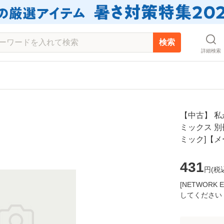
検索
詳細検索
【中古】 私
ミックス 別冊
ミック]【
431
円(
税
[NETWOR
してください