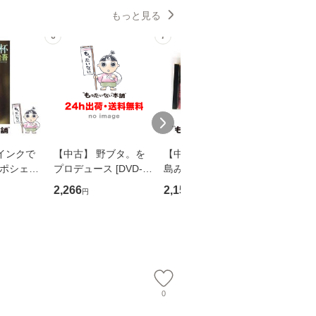
もっと見る
6
7
8
インクで
【中古】 野ブタ。を
【中古】 寒水魚 / 中
【中古】
・ポシェッ
プロデュース [DVD-B
島みゆき / [CD]【メー
カメムシ
吾 / 祥伝
OX] / バップ [DVD]
ル便送料無料】
語る / 
2,266
2,150
2,266
円
円
円
【メール便送
【メール便送料無料】
ワークい
会、吉田元重
夫 / 新評
【メール
0