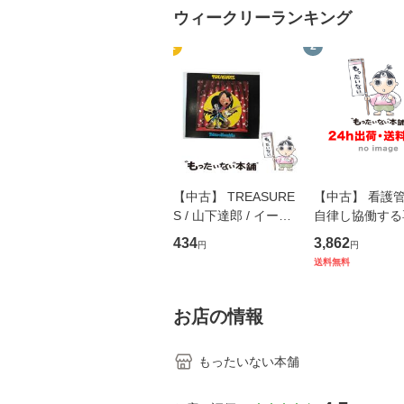
ウィークリーランキング
1
2
【中古】 TREASURE
【中古】 看護
S / 山下達郎 / イース
自律し協働する
トウエスト・ジャパン
の看護マネジメ
434
3,862
円
円
[CD]【メール便送料無
キル 改訂第3版 
送料無料
料】
学テキストNiCE)
島恵 藤本幸三 /
堂 [単行
お店の情報
もったいない本舗