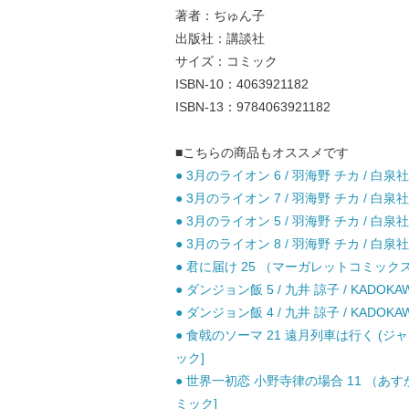
著者：ぢゅん子
出版社：講談社
サイズ：コミック
ISBN-10：4063921182
ISBN-13：9784063921182
■こちらの商品もオススメです
● 3月のライオン 6 / 羽海野 チカ / 白泉社
● 3月のライオン 7 / 羽海野 チカ / 白泉社
● 3月のライオン 5 / 羽海野 チカ / 白泉社
● 3月のライオン 8 / 羽海野 チカ / 白泉社
● 君に届け 25 （マーガレットコミックス） 
● ダンジョン飯 5 / 九井 諒子 / KADOKA
● ダンジョン飯 4 / 九井 諒子 / KADOKA
● 食戟のソーマ 21 遠月列車は行く (ジャ
ック]
● 世界一初恋 小野寺律の場合 11 （あすかコ
ミック]