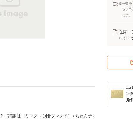
※一部地
表示の
ます。
在庫：
ロット
a
行
条
2 （講談社コミックス 別冊フレンド） / ぢゅん子 /