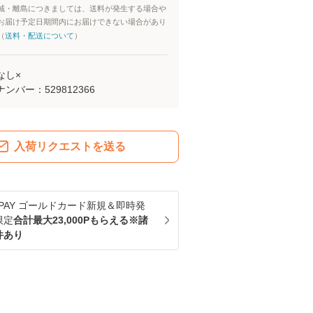
域・離島につきましては、送料が発生する場合や
お届け予定日期間内にお届けできない場合があり
（
送料・配送について
）
なし×
ナンバー：
529812366
入荷リクエストを送る
u PAY ゴールドカード新規＆即時発
限定
合計最大23,000Pもらえる※諸
件あり