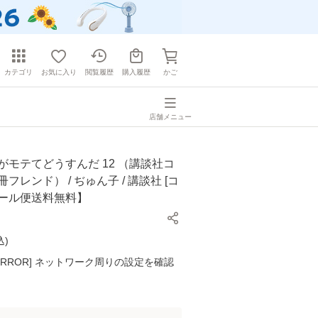
カテゴリ
お気に入り
閲覧履歴
購入履歴
かご
店舗メニュー
がモテてどうすんだ 12 （講談社コ
フレンド） / ぢゅん子 / 講談社 [コ
メール便送料無料】
込
)
K ERROR] ネットワーク周りの設定を確認