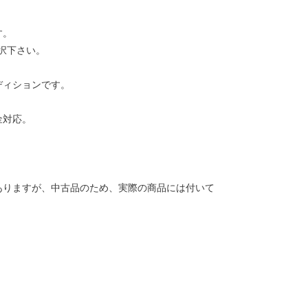
す。
択下さい。
ディションです。
金対応。
ありますが、中古品のため、実際の商品には付いて