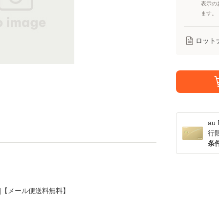
表示の
ます。
ロット
a
行
条
[CD]【メール便送料無料】