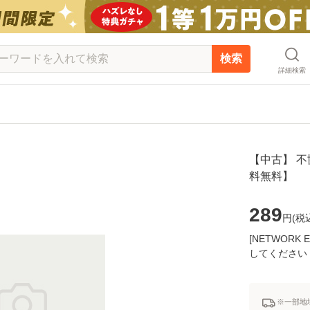
検索
詳細検索
【中古】 不協
料無料】
289
円(
税
[NETWOR
してください
※一部地