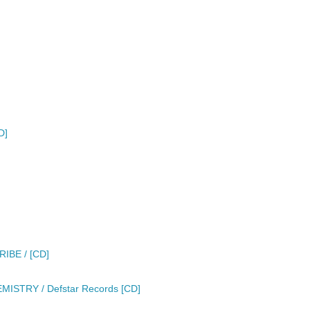
D]
IBE / [CD]
STRY / Defstar Records [CD]