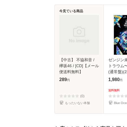
今見ている商品
【中古】 不協和音 /
ゼンジン
欅坂46 / [CD]【メール
トラウム
便送料無料】
(通常盤)(2
289
1,980
円
円
送料無料
(0)
もったいない本舗
Blue Oce