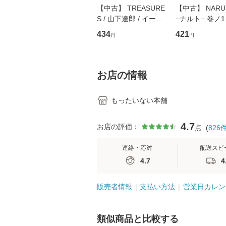
【中古】 TREASURE
【中古】 NARU
S / 山下達郎 / イース
−ナルト− 巻ノ1
トウエスト・ジャパン
ャンプコミックス
434
421
円
円
[CD]【メール便送料無
岸本 斉史 / 集英
料】
ミック]【メー
料無料】
お店の情報
もったいない本舗
4.7
お店の評価：
点
(
826
連絡・応対
配送スピ
4.7
4
販売者情報
支払い方法
営業日カレン
類似商品と比較する