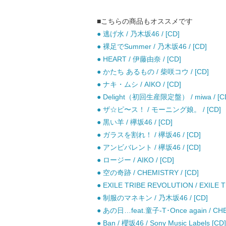
■こちらの商品もオススメです
● 逃げ水 / 乃木坂46 / [CD]
● 裸足でSummer / 乃木坂46 / [CD]
● HEART / 伊藤由奈 / [CD]
● かたち あるもの / 柴咲コウ / [CD]
● ナキ・ムシ / AIKO / [CD]
● Delight（初回生産限定盤） / miwa / [C
● ザ☆ピ〜ス！ / モーニング娘。 / [CD]
● 黒い羊 / 欅坂46 / [CD]
● ガラスを割れ！ / 欅坂46 / [CD]
● アンビバレント / 欅坂46 / [CD]
● ロージー / AIKO / [CD]
● 空の奇跡 / CHEMISTRY / [CD]
● EXILE TRIBE REVOLUTION / EXILE TR
● 制服のマネキン / 乃木坂46 / [CD]
● あの日…feat.童子-T･Once again / CHEMI
● Ban / 櫻坂46 / Sony Music Labels [CD]