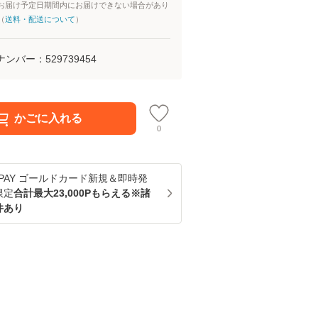
お届け予定日期間内にお届けできない場合があり
（
送料・配送について
）
ナンバー：
529739454
かごに入れる
0
u PAY ゴールドカード新規＆即時発
限定
合計最大23,000Pもらえる※諸
件あり