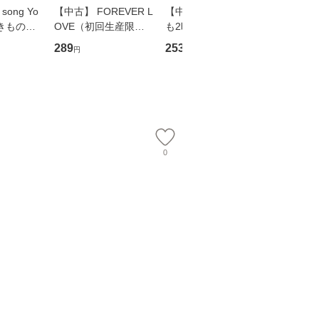
song Yo
【中古】 FOREVER L
【中古】 知識ゼロで
【中古】
 いきものが
OVE（初回生産限定
も2時間で決算書が読
乾杯 (
盤） / 清水翔太×加藤
めるようになる！ 会
ト) / 東
289
253
253
円
円
円
ミリヤ / [CD]【メール
計超入門！ / 佐伯 良
社 [文庫
便送料無料】
隆 / 高橋書店 [単行本
料無料】
（ソフトカバー）]
【メール便送
0