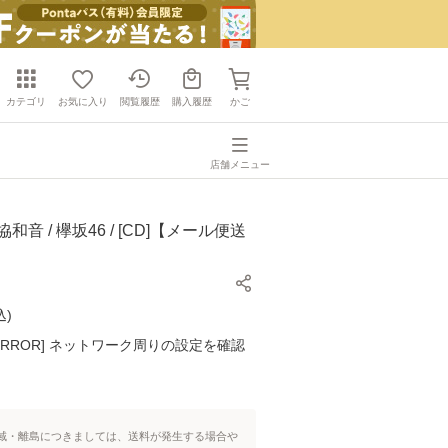
カテゴリ
お気に入り
閲覧履歴
購入履歴
かご
店舗メニュー
和音 / 欅坂46 / [CD]【メール便送
込
)
K ERROR] ネットワーク周りの設定を確認
域・離島につきましては、送料が発生する場合や