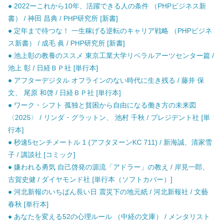
● 2022ーこれから10年、活躍できる人の条件 （PHPビジネス新
書） / 神田 昌典 / PHP研究所 [新書]
● 定年まで待つな！ 一生稼げる逆転のキャリア戦略 （PHPビジネ
ス新書） / 成毛 眞 / PHP研究所 [新書]
● 池上彰の教養のススメ 東京工業大学リベラルアーツセンター篇 /
池上 彰 / 日経ＢＰ社 [単行本]
● アフターデジタル オフラインのない時代に生き残る / 藤井 保
文、 尾原 和啓 / 日経ＢＰ社 [単行本]
● ワーク・シフト 孤独と貧困から自由になる働き方の未来図
〈2025〉 / リンダ・グラットン、 池村 千秋 / プレジデント社 [単
行本]
● 秒速5センチメートル 1 (アフタヌーンKC 711) / 新海誠、清家雪
子 / 講談社 [コミック]
● 嫌われる勇気 自己啓発の源流「アドラー」の教え / 岸見一郎、
古賀史健 / ダイヤモンド社 [単行本（ソフトカバー）]
● 河北新報のいちばん長い日 震災下の地元紙 / 河北新報社 / 文藝
春秋 [単行本]
● あなたを変える52の心理ルール （中経の文庫） / メンタリスト