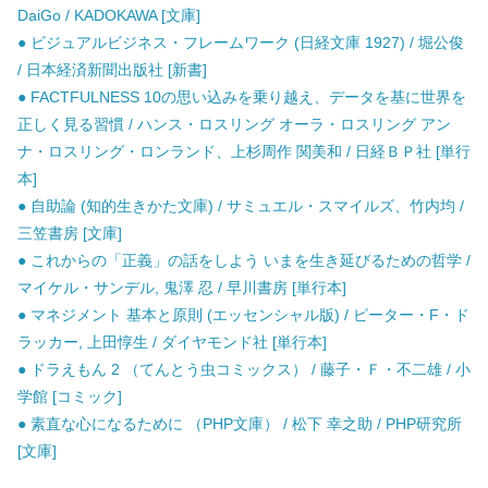
DaiGo / KADOKAWA [文庫]
● ビジュアルビジネス・フレームワーク (日経文庫 1927) / 堀公俊
/ 日本経済新聞出版社 [新書]
● FACTFULNESS 10の思い込みを乗り越え、データを基に世界を
正しく見る習慣 / ハンス・ロスリング オーラ・ロスリング アン
ナ・ロスリング・ロンランド、上杉周作 関美和 / 日経ＢＰ社 [単行
本]
● 自助論 (知的生きかた文庫) / サミュエル・スマイルズ、竹内均 /
三笠書房 [文庫]
● これからの「正義」の話をしよう いまを生き延びるための哲学 /
マイケル・サンデル, 鬼澤 忍 / 早川書房 [単行本]
● マネジメント 基本と原則 (エッセンシャル版) / ピーター・F・ド
ラッカー, 上田惇生 / ダイヤモンド社 [単行本]
● ドラえもん 2 （てんとう虫コミックス） / 藤子・Ｆ・不二雄 / 小
学館 [コミック]
● 素直な心になるために （PHP文庫） / 松下 幸之助 / PHP研究所
[文庫]