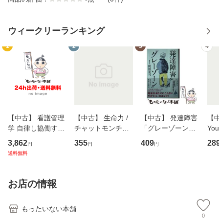
ウィークリーランキング
1
2
3
4
【中古】 看護管理
【中古】 生命力 /
【中古】 発達障害
【中
学 自律し協働する
チャットモンチー /
「グレーゾーン」
You
専門職の看護マネ
キューンレコード
その正しい理解と
のがか
3,862
355
409
28
円
円
円
ジメントスキル 改
[CD]【メール便送
克服法 (SB新書 57
【
送料無料
訂第3版 (看護学テ
料無料】
2) / 岡田尊司 / Ｓ
料
キストNiCE) / 手島
Ｂクリエイティブ
恵 藤本幸三 / 南江
[新書]【メール便送
お店の情報
堂 [単行
料無料】
もったいない本舗
0