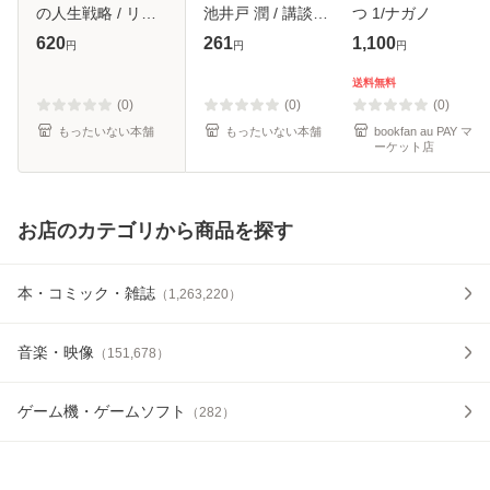
の人生戦略 / リン
池井戸 潤 / 講談社
つ 1/ナガノ
ダ・グラットン ア
[文庫]【メール便送
620
261
1,100
円
円
円
ンドリュー・スコ
料無料】
ット、池村千秋 /
送料無料
東洋経済新報社 [単
(0)
(0)
(0)
行本]【メール
もったいない本舗
もったいない本舗
bookfan au PAY マ
ーケット店
お店のカテゴリから商品を探す
本・コミック・雑誌
（
1,263,220
）
音楽・映像
（
151,678
）
ゲーム機・ゲームソフト
（
282
）