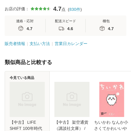
4.7
お店の評価：
点
(
830
件
)
連絡・応対
配送スピード
梱包
4.7
4.6
4.7
販売者情報
支払い方法
営業日カレンダー
類似商品と比較する
今見ている商品
【中古】 LIFE
【中古】 架空通貨
ちいかわ なんか小
SHIFT 100年時代
（講談社文庫） /
さくてかわいいや