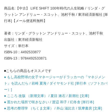
商品名:【中古】 LIFE SHIFT 100年時代の人生戦略 / リンダ・グ
ラットン アンドリュー・スコット、池村千秋 / 東洋経済新報社 [単
行本]【メール便送料無料】
著者：リンダ・グラットン アンドリュー・スコット、池村千秋
出版社：東洋経済新報社
サイズ：単行本
ISBN-10：4492533877
ISBN-13：9784492533871
■こちらの商品もオススメです
● もし高校野球の女子マネージャーがドラッカーの『マネジメン
ト』を読んだら / 岩崎 夏海 / ダイヤモンド社 [単行本（ソフトカバ
ー）]
● こころ 改版 （新潮文庫） / 夏目 漱石 / 新潮社 [文庫]
● 置かれた場所で咲きなさい / 渡辺 和子 / 幻冬舎 [単行本]
● 思考の整理学 （ちくま文庫） / 外山 滋比古 / 筑摩書房 [文庫]