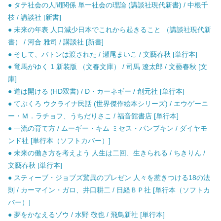
● タテ社会の人間関係 単一社会の理論 (講談社現代新書) / 中根千
枝 / 講談社 [新書]
● 未来の年表 人口減少日本でこれから起きること （講談社現代新
書） / 河合 雅司 / 講談社 [新書]
● そして、バトンは渡された / 瀬尾まいこ / 文藝春秋 [単行本]
● 竜馬がゆく 1 新装版 （文春文庫） / 司馬 遼太郎 / 文藝春秋 [文
庫]
● 道は開ける (HD双書) / D・カーネギー / 創元社 [単行本]
● てぶくろ ウクライナ民話 (世界傑作絵本シリーズ) / エウゲーニ
ー・Ｍ．ラチョフ、うちだりさこ / 福音館書店 [単行本]
● 一流の育て方 / ムーギー・キム ミセス・パンプキン / ダイヤモ
ンド社 [単行本（ソフトカバー）]
● 未来の働き方を考えよう 人生は二回、生きられる / ちきりん /
文藝春秋 [単行本]
● スティーブ・ジョブズ驚異のプレゼン 人々を惹きつける18の法
則 / カーマイン・ガロ、井口耕二 / 日経ＢＰ社 [単行本（ソフトカ
バー）]
● 夢をかなえるゾウ / 水野 敬也 / 飛鳥新社 [単行本]