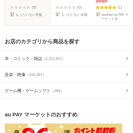
静 / 講談社 [コミッ
送料無料
ク]【メール便送料
(0)
(0)
(1)
無料】
もったいない本舗
もったいない本舗
bookfan au PAY マ
ーケット店
お店のカテゴリから商品を探す
本・コミック・雑誌
（
1,251,837
）
音楽・映像
（
150,287
）
ゲーム機・ゲームソフト
（
280
）
au PAY マーケット
のおすすめ