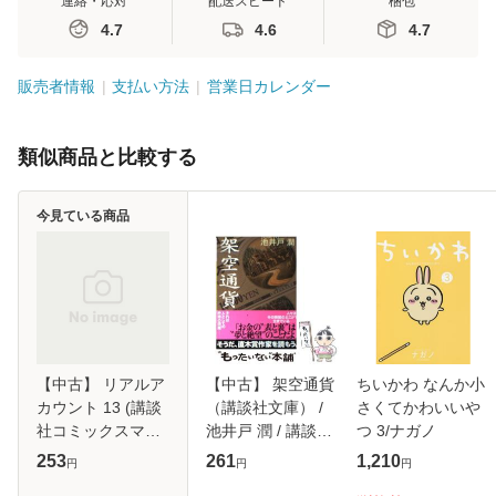
連絡・応対
配送スピード
梱包
4.7
4.6
4.7
販売者情報
支払い方法
営業日カレンダー
類似商品と比較する
今見ている商品
【中古】 リアルア
【中古】 架空通貨
ちいかわ なんか小
カウント 13 (講談
（講談社文庫） /
さくてかわいいや
社コミックスマガ
池井戸 潤 / 講談社
つ 3/ナガノ
ジン KCM5850) /
[文庫]【メール便送
253
261
1,210
円
円
円
オクショウ、渡辺
料無料】