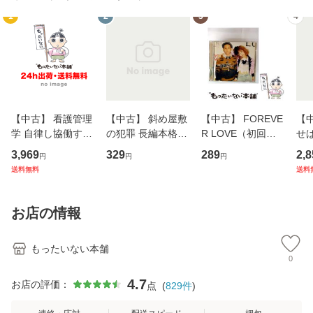
1
2
3
4
【中古】 看護管理
【中古】 斜め屋敷
【中古】 FOREVE
【
学 自律し協働する
の犯罪 長編本格推
R LOVE（初回生
せば
専門職の看護マネ
理小説 (光文社文
産限定盤） / 清水
VD
3,969
329
289
2,8
円
円
円
ジメントスキル 改
庫) / 島田荘司 / 光
翔太×加藤ミリヤ /
タ
送料無料
送料
訂第3版 (看護学テ
文社 [文庫]【メー
[CD]【メール便送
ター
キストNiCE) / 手島
ル便送料無料】
料無料】
VD
恵 藤本幸三 / 南江
料
お店の情報
堂 [単行
もったいない本舗
0
4.7
お店の評価：
点
(
829
件
)