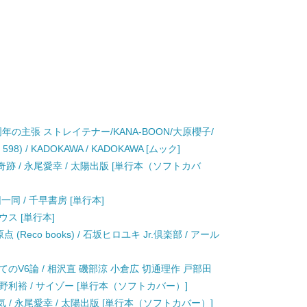
0周年の主張 ストレイテナー/KANA-BOON/大原櫻子/
8) / KADOKAWA / KADOKAWA [ムック]
跡 / 永尾愛幸 / 太陽出版 [単行本（ソフトカバ
一同 / 千早書房 [単行本]
ハウス [単行本]
原点 (Reco books) / 石坂ヒロユキ Jr.倶楽部 / アール
のV6論 / 相沢直 磯部涼 小倉広 切通理作 戸部田
野利裕 / サイゾー [単行本（ソフトカバー）]
 / 永尾愛幸 / 太陽出版 [単行本（ソフトカバー）]