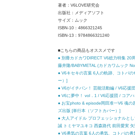
著者：V6LOVE研究会
出版社：メディアソフト
サイズ：ムック
ISBN-10：4866321245
ISBN-13：9784866321240
■こちらの商品もオススメです
● 別冊カドカワDIRECT V6総力特集 2
藤井隆/BABYMETAL (カドカワムック No 59
● V6キセキの言葉 6人の軌跡、コトバの奇
ー）]
● V6がイチバン！ 芸能活動編 / V6応援団
● V6に夢中！ vol．1 / V6応援団 / コア
● お宝photo & episode岡田准一V6 魂の
ズ出版 [単行本（ソフトカバー）]
● 大人アイドル プロフェッショナルとして
誠 トミヤマユキコ 西森路代 前田愛実 矢
● V6勇気の言葉 6人の勇気、コトバの勇気