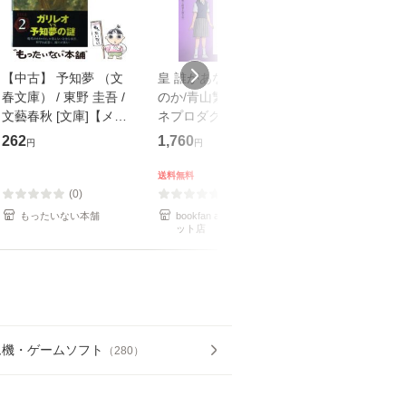
【中古】 予知夢 （文
皇 誰があなたを護る
【中古】 知識
春文庫） / 東野 圭吾 /
のか/青山繁晴/ヒロカ
も2時間で決算
文藝春秋 [文庫]【メー
ネプロダクション/新
めるようになる
ル便送料無料】
田均
計超入門！ / 佐
262
1,760
253
円
円
円
隆 / 高橋書店 [
（ソフトカバー
送料無料
【メール便送
(0)
(0)
(0)
もったいない本舗
bookfan au PAY マーケ
もったいない本
ット店
ム機・ゲームソフト
（
280
）