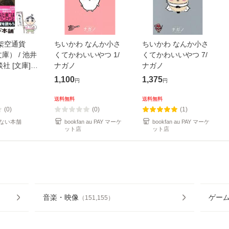
架空通貨
ちいかわ なんか小さ
ちいかわ なんか小さ
庫） / 池井
くてかわいいやつ 1/
くてかわいいやつ 7/
談社 [文庫]
ナガノ
ナガノ
便送料無料】
1,100
1,375
円
円
送料無料
送料無料
(0)
(0)
(1)
ない本舗
bookfan au PAY マーケ
bookfan au PAY マーケ
ット店
ット店
音楽・映像
ゲー
（
151,155
）