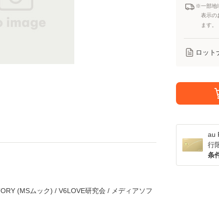
※一部地
表示の
ます。
ロット
a
行
条
Y (MSムック) / V6LOVE研究会 / メディアソフ