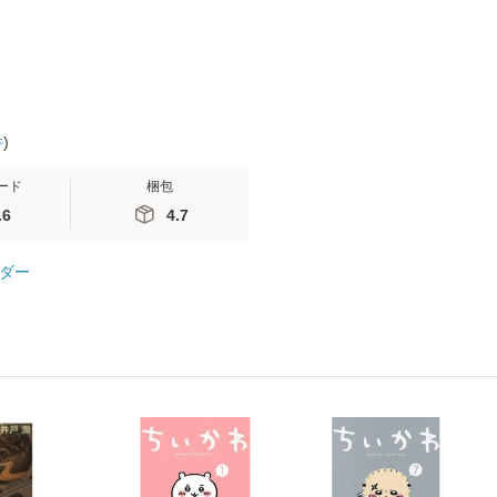
【メール便
件
)
ード
梱包
.6
4.7
ダー