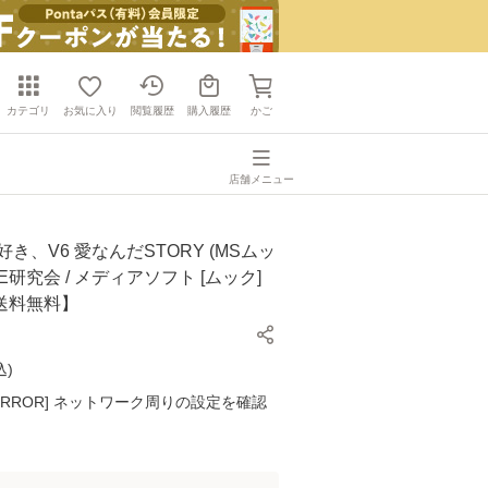
カテゴリ
お気に入り
閲覧履歴
購入履歴
かご
店舗メニュー
好き、V6 愛なんだSTORY (MSムッ
OVE研究会 / メディアソフト [ムック]
送料無料】
込
)
K ERROR] ネットワーク周りの設定を確認