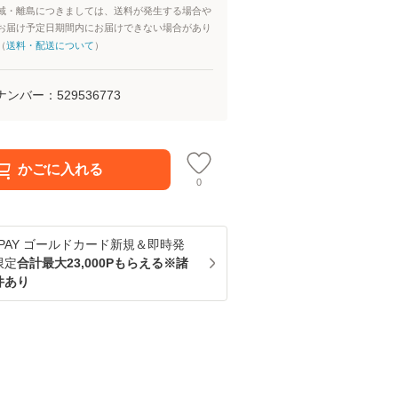
域・離島につきましては、送料が発生する場合や
お届け予定日期間内にお届けできない場合があり
（
送料・配送について
）
ナンバー：
529536773
かごに入れる
0
u PAY ゴールドカード新規＆即時発
限定
合計最大23,000Pもらえる※諸
件あり