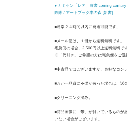
● カミセン「レア」白書 coming cent
険隊 / アートブック本の森 [新書]
■通常２４時間以内に発送可能です。
■メール便は、１冊から送料無料です。
宅急便の場合、2,500円以上送料無料で
※「代引き」ご希望の方は宅急便をご選
■中古品ではございますが、良好なコン
■万が一品質に不備が有った場合は、返
■クリーニング済み。
■商品画像に「帯」が付いているものが
いない場合がございます。