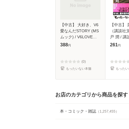
【中古】 大好き、V6
【中古】 
愛なんだSTORY (MS
（講談社文
ムック) / V6LOVE研
戸 潤 / 講
究会 / メディアソフト
【メール
388
261
円
円
[ムック]【メール便送
料無料】
(0)
もったいない本舗
もったい
お店のカテゴリから商品を探す
本・コミック・雑誌
（
1,257,455
）