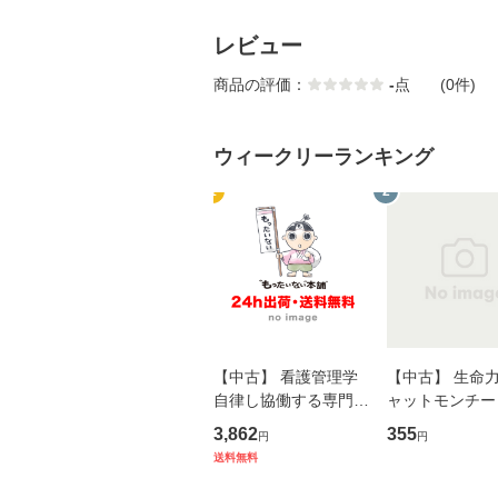
レビュー
商品の評価：
-
点
(0件)
ウィークリーランキング
1
2
【中古】 看護管理学
【中古】 生命力 
自律し協働する専門職
ャットモンチー 
の看護マネジメントス
ーンレコード [C
3,862
355
円
円
キル 改訂第3版 (看護
【メール便送料
送料無料
学テキストNiCE) / 手
島恵 藤本幸三 / 南江