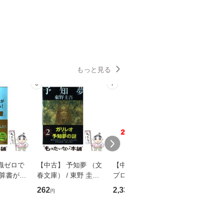
もっと見る
6
7
8
識ゼロで
【中古】 予知夢 （文
【中古】 野ブタ。を
【中古】 
決算書が読
春文庫） / 東野 圭吾 /
プロデュース [DVD-B
島みゆき / [CD]【
る！ 会
文藝春秋 [文庫]【メー
OX] / バップ [DVD]
ル便送料
262
2,335
2,150
円
円
円
 佐伯 良
ル便送料無料】
【メール便送料無料】
店 [単行本
ー）]