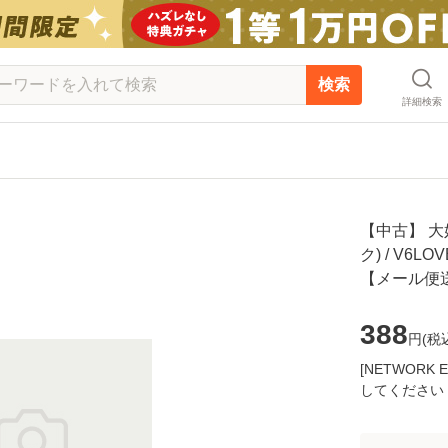
検索
詳細検索
【中古】 大
ク) / V6L
【メール便
388
円(
税
[NETWOR
してください