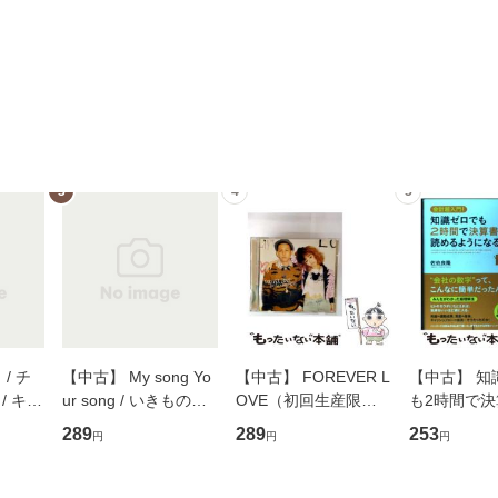
3
4
5
/ チ
【中古】 My song Yo
【中古】 FOREVER L
【中古】 知
/ キュ
ur song / いきものが
OVE（初回生産限定
も2時間で
D]
かり / [CD]【メール便
盤） / 清水翔太×加藤
めるようにな
289
289
253
円
円
円
無料】
送料無料】
ミリヤ / [CD]【メール
計超入門！ /
便送料無料】
隆 / 高橋書
（ソフトカバ