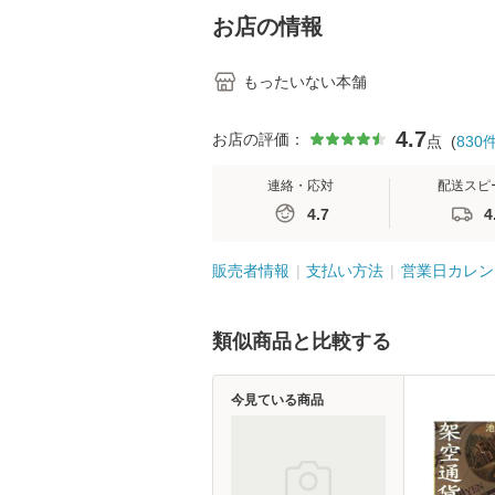
堂 [単行
お店の情報
もったいない本舗
4.7
お店の評価：
点
(
830
連絡・応対
配送スピ
4.7
4
販売者情報
支払い方法
営業日カレン
類似商品と比較する
今見ている商品