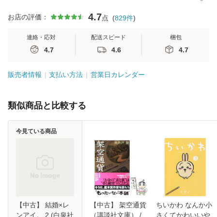
4.7
お店の評価：
点
(
829
件
)
連絡・応対
配送スピード
梱包
4.7
4.6
4.7
販売者情報
支払い方法
営業日カレンダー
類似商品と比較する
今見ている商品
【中古】 結婚×レ
【中古】 架空通貨
ちいかわ なんか小
ンアイ。 2 (白泉社
（講談社文庫） /
さくてかわいいや