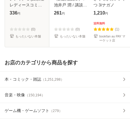
レディースコミッ
池井戸 潤 / 講談社
つ 3/ナガノ
クス) / 萩尾彬 / 白
[文庫]【メール便送
336
261
1,210
円
円
円
泉社 [コミック]
料無料】
【メール便送料無
送料無料
料】
(0)
(0)
(1)
もったいない本舗
もったいない本舗
bookfan au PAY マ
ーケット店
お店のカテゴリから商品を探す
本・コミック・雑誌
（
1,251,298
）
音楽・映像
（
150,194
）
ゲーム機・ゲームソフト
（
279
）