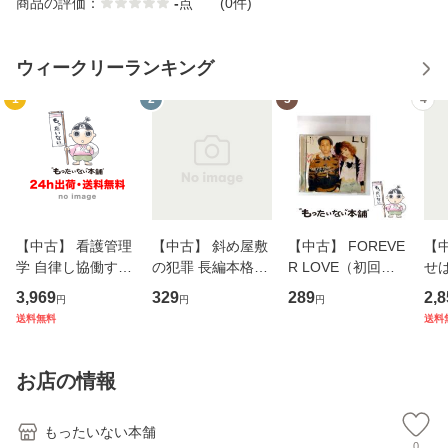
商品の評価：
-
点
(0件)
ウィークリーランキング
1
2
3
4
【中古】 看護管理
【中古】 斜め屋敷
【中古】 FOREVE
【
学 自律し協働する
の犯罪 長編本格推
R LOVE（初回生
せば
専門職の看護マネ
理小説 (光文社文
産限定盤） / 清水
VD
3,969
329
289
2,8
円
円
円
ジメントスキル 改
庫) / 島田荘司 / 光
翔太×加藤ミリヤ /
タ
送料無料
送料
訂第3版 (看護学テ
文社 [文庫]【メー
[CD]【メール便送
ター
キストNiCE) / 手島
ル便送料無料】
料無料】
VD
恵 藤本幸三 / 南江
料
お店の情報
堂 [単行
もったいない本舗
0