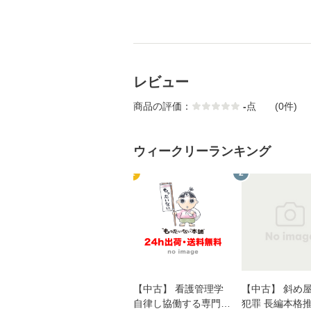
レビュー
商品の評価：
-
点
(0件)
ウィークリーランキング
1
2
【中古】 看護管理学
【中古】 斜め
自律し協働する専門職
犯罪 長編本格