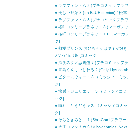
● ラブファントム 2 (プチコミックフラワー
● 美しい野菜 3 (on BLUE comics) /
● ラブファントム 3 (プチコミックフラワー
● 椿町ロンリープラネット 8 (マーガレット
● 椿町ロンリープラネット 10 （マーガレ
ク]
● 熱愛プリンス お兄ちゃんはキミが好き 9 （
どか / 宙出版 [コミック]
● 深夜のダメ恋図鑑 7 (プチコミックフラワ
● 青島くんはいじわる 2 (Only Lips com
● ビタースウィート 3 （ミッシィコミックス Y
ク]
● 快感・ジュリエット 3 （ミッシィコミックス Y
ック]
● 晴れ、ときどきキス （ミッシィコミックス YL
ク]
● そらときみと。 1 (Sho-Comiフラワー
● 大正ロマンチカ 6 (Missy comics. Nex