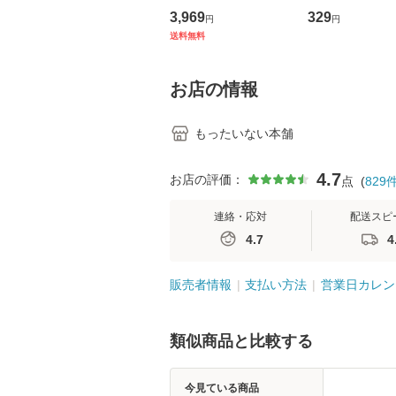
の看護マネジメントス
説 (光文社文庫) 
3,969
329
円
円
キル 改訂第3版 (看護
荘司 / 光文社 [
送料無料
学テキストNiCE) / 手
【メール便送料
島恵 藤本幸三 / 南江
堂 [単行
お店の情報
もったいない本舗
4.7
お店の評価：
点
(
829
連絡・応対
配送スピ
4.7
4
販売者情報
支払い方法
営業日カレン
類似商品と比較する
今見ている商品