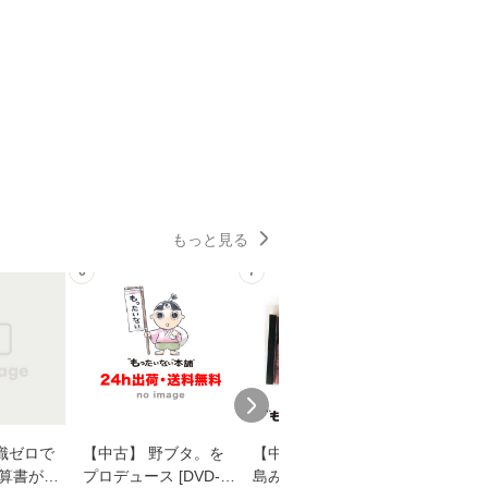
もっと見る
6
7
8
識ゼロで
【中古】 野ブタ。を
【中古】 寒水魚 / 中
【中古】
決算書が読
プロデュース [DVD-B
島みゆき / [CD]【メー
上 (双葉