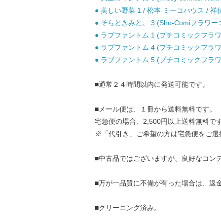
● 美しい野菜 1 / 松本 ミーコハウス / 祥
● そらときみと。 3 (Sho-Comiフラワー
● ラブファントム 1 (プチコミックフラワー
● ラブファントム 4 (プチコミックフラワー
● ラブファントム 5 (プチコミックフラワー
■通常２４時間以内に発送可能です。
■メール便は、１冊から送料無料です。
宅急便の場合、2,500円以上送料無料で
※「代引き」ご希望の方は宅急便をご選
■中古品ではございますが、良好なコン
■万が一品質に不備が有った場合は、返
■クリーニング済み。