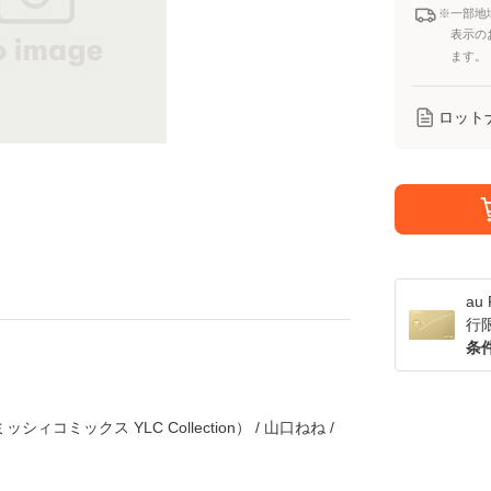
※一部地
表示の
ます。
ロット
a
行
条
コミックス YLC Collection） / 山口ねね /