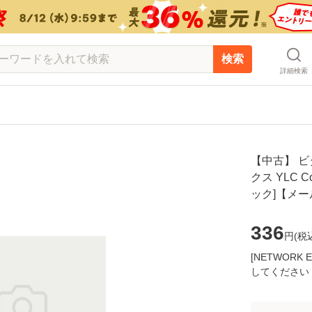
検索
詳細検索
【中古】 ビ
クス YLC Co
ック]【メ
336
円(
税
[NETWOR
してください