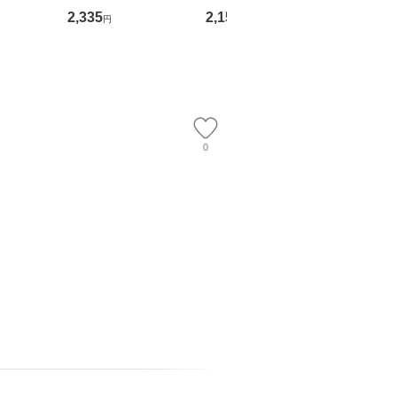
る！ 会
OX] / バップ [DVD]
ル便送料無料】
作家協会
2,335
2,150
2,395
円
円
円
 佐伯 良
【メール便送料無料】
74) / 
店 [単行本
社 [文庫
ー）]
料無料】
送
0