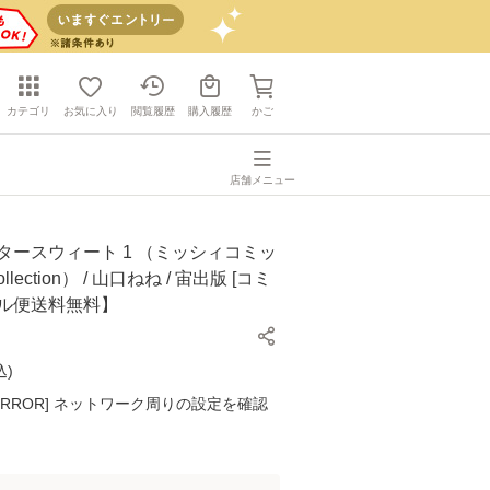
カテゴリ
お気に入り
閲覧履歴
購入履歴
かご
店舗メニュー
タースウィート 1 （ミッシィコミッ
llection） / 山口ねね / 宙出版 [コミ
ール便送料無料】
込
)
K ERROR] ネットワーク周りの設定を確認