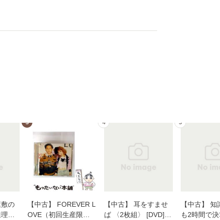
3
4
5
屋敷の
【中古】 FOREVER L
【中古】 耳をすませ
【中古】 知
推理小
OVE（初回生産限定
ば 〈2枚組〉 [DVD] /
も2時間で