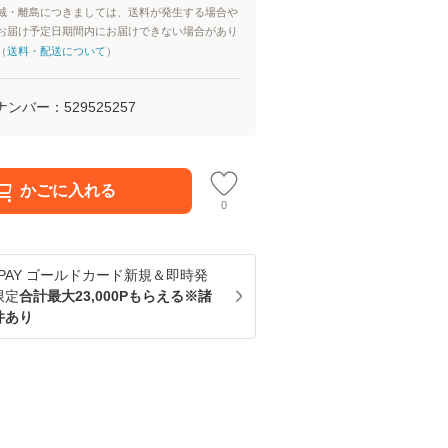
域・離島につきましては、送料が発生する場合や
お届け予定日期間内にお届けできない場合があり
（
送料・配送について
）
ナンバー：
529525257
かごに入れる
0
u PAY ゴールドカード新規＆即時発
限定
合計最大23,000Pもらえる※諸
件あり