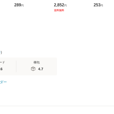
/ 島田
盤） / 清水翔太×加藤
ブエナ・ビスタ・ホー
めるようにな
289
2,852
253
円
円
円
文庫]
ミリヤ / [CD]【メール
ム・エンターテイメン
計超入門！ /
送料無料
無料】
便送料無料】
ト [DVD]【メール便送
隆 / 高橋書
料無料】
（ソフトカバ
【メール便
件
)
ード
梱包
.6
4.7
ダー