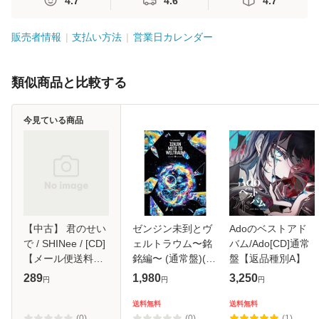
4.7
4.6
4.7
販売者情報
支払い方法
営業日カレンダー
類似商品と比較する
今見ている商品
【中古】 君のせい
ゼンジン未到とヴ
Adoのベストアド
で / SHINee / [CD]
ェルトラウム〜銘
バム/Ado[CD]通常
【メール便送料無
銘編〜 (通常盤)(2
盤【返品種別A】
料】
枚組) [DVD]
289
1,980
3,250
円
円
円
送料無料
送料無料
(0)
(0)
(1)