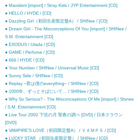
● Maxident [import] / Stray Kids / JYP Entertainment [CD]
● HELLO / HYDE / [CD]
● Dazzling Girl（初回生産限定盤A） / SHINee / [CD]
● Dream Girl - The Misconceptions Of You [import] / SHINee /
S.M. Entertainment [CD]
● EXODUS / Utada / [CD]
● GAME / Perfume / [CD]
● 666 / HYDE / [CD]
● Your Number / SHINee / Universal Music [CD]
● Sunny Side / SHINee / [CD]
● Replay −君は僕のeverything− / SHINee / [CD]
● 1000年、ずっとそばにいて… / SHINee / [CD]
● Why So Serious? - The Misconceptions Of Me [import] / Shinee
/ S.M. Entertainment [CD]
● Live Tour 2002 下弦の月 聖夜の調べ [DVD] / 日本クラウン
[DVD]
● VAMPIRE’S LOVE（初回限定盤A） / ＶＡＭＰＳ / [CD]
● LUCKY STAR （初回生産限定盤） / SHINee / [CD]