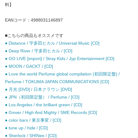
料】
EANコード：4988031146897
■こちらの商品もオススメです
● Distance / 宇多田ヒカル / Universal Music [CD]
● Deep River / 宇多田ヒカル / [CD]
● GO LIVE [import] / Stray Kids / Jyp Entertainment [CD]
● MOON / GACKT / [CD]
● Love the world Perfume global compilation (初回限定盤) /
Perfume / TOKUMA JAPAN COMMUNICATIONS [CD]
● 月光 [DVD] / 日本クラウン [DVD]
● JPN（初回限定盤） / Perfume / [CD]
● Los Angeles / the brilliant green / [CD]
● G∞ver / High And Mighty / SME Records [CD]
● color bars / 東京事変 / [CD]
● tune up / hide / [CD]
● Sherlock / SHINee / [CD]