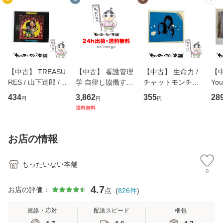
【中古】 TREASU
【中古】 看護管理
【中古】 生命力 /
【中
RES / 山下達郎 /
学 自律し協働する
チャットモンチー /
You
イーストウエス
専門職の看護マネ
キューンレコード
のがか
434
3,862
355
28
円
円
円
ト・ジャパン [CD]
ジメントスキル 改
[CD]【メール便送
【
送料無料
【メール便送料無
訂第3版 (看護学テ
料無料】
料
料】
キストNiCE) / 手島
恵 藤本幸三 / 南江
お店の情報
堂 [単行
もったいない本舗
0
4.7
お店の評価：
点
(
826
件
)
連絡・応対
配送スピード
梱包