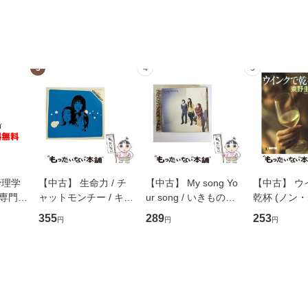
3
4
5
管理学
【中古】 生命力 / チ
【中古】 My song Yo
【中古】 ウ
専門職
ャットモンチー / キュ
ur song / いきものが
乾杯 (ノン
ントス
ーンレコード [CD]
かり / [CD]【メール便
ト) / 東野圭
355
289
253
円
円
円
(看護
【メール便送料無料】
送料無料】
社 [文庫]
 / 手
料無料】
 南江