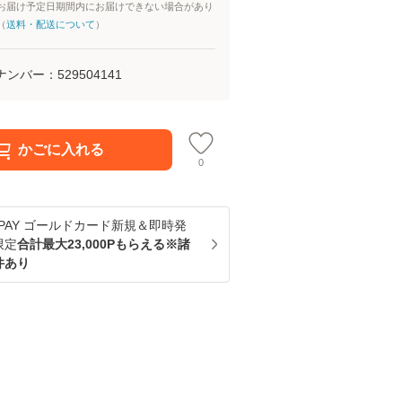
お届け予定日期間内にお届けできない場合があり
（
送料・配送について
）
ナンバー：
529504141
かごに入れる
0
u PAY ゴールドカード新規＆即時発
限定
合計最大23,000Pもらえる※諸
件あり