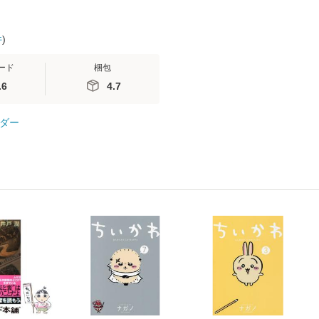
件
)
ード
梱包
.6
4.7
ダー