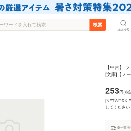
検索
詳細検索
【中古】 フ
[文庫]【メ
253
円(
税
[NETWOR
してください
※一部地