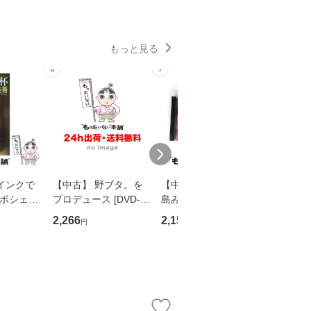
もっと見る
6
7
8
インクで
【中古】 野ブタ。を
【中古】 寒水魚 / 中
【中古】
・ポシェッ
プロデュース [DVD-B
島みゆき / [CD]【メー
カメムシ
吾 / 祥伝
OX] / バップ [DVD]
ル便送料無料】
語る / 
2,266
2,150
2,266
円
円
円
【メール便送
【メール便送料無料】
ワークい
会、吉田元重
夫 / 新評
【メール