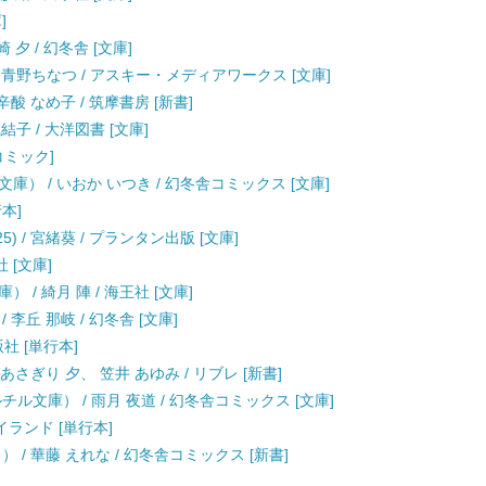
]
夕 / 幻冬舎 [文庫]
/ 青野ちなつ / アスキー・メディアワークス [文庫]
酸 なめ子 / 筑摩書房 [新書]
風結子 / 大洋図書 [文庫]
[コミック]
） / いおか いつき / 幻冬舎コミックス [文庫]
行本]
525) / 宮緒葵 / プランタン出版 [文庫]
 [文庫]
/ 綺月 陣 / 海王社 [文庫]
李丘 那岐 / 幻冬舎 [文庫]
社 [単行本]
/ あさぎり 夕、 笠井 あゆみ / リブレ [新書]
ル文庫） / 雨月 夜道 / 幻冬舎コミックス [文庫]
イランド [単行本]
/ 華藤 えれな / 幻冬舎コミックス [新書]