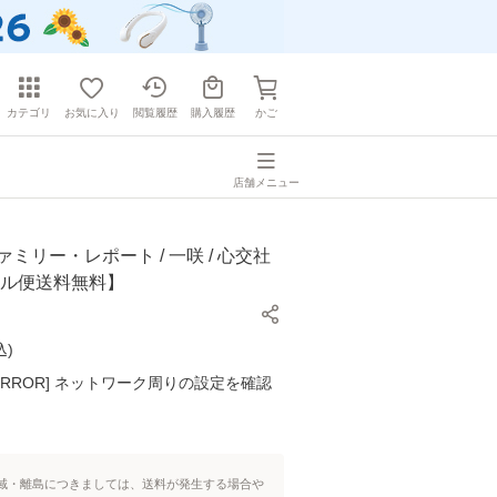
カテゴリ
お気に入り
閲覧履歴
購入履歴
かご
店舗メニュー
ァミリー・レポート / 一咲 / 心交社
ール便送料無料】
込
)
K ERROR] ネットワーク周りの設定を確認
域・離島につきましては、送料が発生する場合や