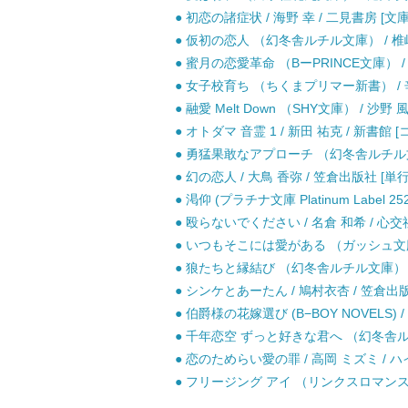
● 初恋の諸症状 / 海野 幸 / 二見書房 [文庫
● 仮初の恋人 （幻冬舎ルチル文庫） / 椎崎 
● 蜜月の恋愛革命 （BーPRINCE文庫） 
● 女子校育ち （ちくまプリマー新書） / 辛
● 融愛 Melt Down （SHY文庫） / 沙野 
● オトダマ 音霊 1 / 新田 祐克 / 新書館 
● 勇猛果敢なアプローチ （幻冬舎ルチル文庫
● 幻の恋人 / 大鳥 香弥 / 笠倉出版社 [単
● 渇仰 (プラチナ文庫 Platinum Label 2
● 殴らないでください / 名倉 和希 / 心交社
● いつもそこには愛がある （ガッシュ文庫） 
● 狼たちと縁結び （幻冬舎ルチル文庫） / 
● シンケとあーたん / 鳩村衣杏 / 笠倉出版
● 伯爵様の花嫁選び (B−BOY NOVELS) 
● 千年恋空 ずっと好きな君へ （幻冬舎ルチ
● 恋のためらい愛の罪 / 高岡 ミズミ / ハ
● フリージング アイ （リンクスロマンス） 