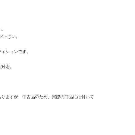
す。
択下さい。
ディションです。
金対応。
ありますが、中古品のため、実際の商品には付いて