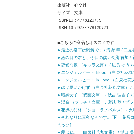
出版社：心交社
サイズ：文庫
ISBN-10：4778120779
ISBN-13：9784778120771
■こちらの商品もオススメです
● 最近の部下は難解です / 海野 幸 / 二見
● あの日の君と、今日の僕 / 久我 有加 / 
● 恋愛前夜 （キャラ文庫） / 凪良 ゆう /
● エンジェルヒート Blood （白泉社花丸文庫
● エンジェルヒート in Love （白泉社花丸文
● 恋は思いがけず （白泉社花丸文庫） / 川
● 暗黒女子 （双葉文庫） / 秋吉 理香子 / 
● 渇命 （プラチナ文庫） / 宮緒 葵 / プ
● 花嫁の品格 （ショコラノベルス） / 火崎 
● それなりに真剣なんです。 下 （花音コミック
ミック]
● 愛はね、 （白泉社花丸文庫） / 樋口 美沙