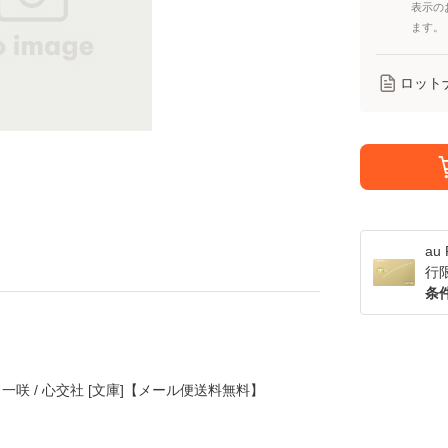
表示の
ます。
ロット
a
行
条
一咲 / 心交社 [文庫]【メール便送料無料】