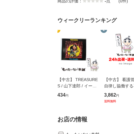
商品の評価：
-
点
(0件)
ウィークリーランキング
1
2
【中古】 TREASURE
【中古】 看護
S / 山下達郎 / イース
自律し協働する
トウエスト・ジャパン
の看護マネジメ
434
3,862
円
円
[CD]【メール便送料無
キル 改訂第3版 
送料無料
料】
学テキストNiCE)
島恵 藤本幸三 /
堂 [単行
お店の情報