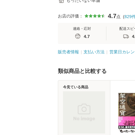
もったいない本舗
4.7
お店の評価：
点
(
829
連絡・応対
配送スピ
4.7
4
販売者情報
支払い方法
営業日カレン
類似商品と比較する
今見ている商品