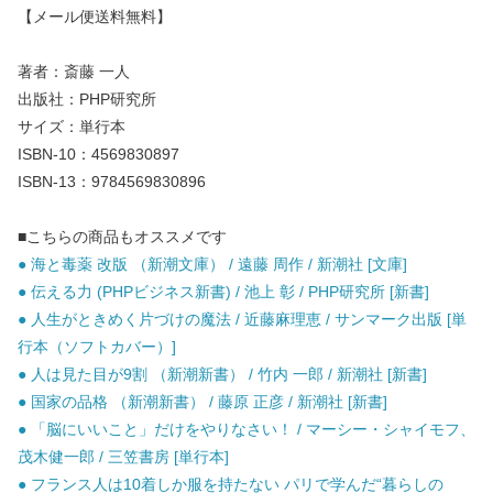
【メール便送料無料】
著者：斎藤 一人
出版社：PHP研究所
サイズ：単行本
ISBN-10：4569830897
ISBN-13：9784569830896
■こちらの商品もオススメです
● 海と毒薬 改版 （新潮文庫） / 遠藤 周作 / 新潮社 [文庫]
● 伝える力 (PHPビジネス新書) / 池上 彰 / PHP研究所 [新書]
● 人生がときめく片づけの魔法 / 近藤麻理恵 / サンマーク出版 [単
行本（ソフトカバー）]
● 人は見た目が9割 （新潮新書） / 竹内 一郎 / 新潮社 [新書]
● 国家の品格 （新潮新書） / 藤原 正彦 / 新潮社 [新書]
● 「脳にいいこと」だけをやりなさい！ / マーシー・シャイモフ、
茂木健一郎 / 三笠書房 [単行本]
● フランス人は10着しか服を持たない パリで学んだ“暮らしの