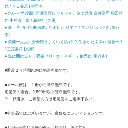
代 / きこ書房 [単行本]
● 水いらず 改版 (新潮文庫) / サルトル、伊吹武彦 白井浩司 窪田啓
作 中村真一郎 / 新潮社 [文庫]
● 新・片づけ術 断捨離 / やました ひでこ / マガジンハウス [単行
本]
● 斎藤一人人生が全部うまくいく話 (知的生きかた文庫) / 斎藤一人
/ 三笠書房 [文庫]
● 道は開ける (HD双書) / D・カーネギー / 創元社 [単行本]
■通常２４時間以内に発送可能です。
■メール便は、１冊から送料無料です。
宅急便の場合、2,500円以上送料無料です。
※「代引き」ご希望の方は宅急便をご選択下さい。
■中古品ではございますが、良好なコンディションです。
■万が一品質に不備が有った場合は、返金対応。