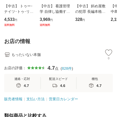
【中古】 トゥー･
【中古】 看護管理
【中古】 斜め屋敷
【中
ナイツ･トゥ･リメ
学 自律し協働する
の犯罪 長編本格推
中島み
ンバー / フェア・
専門職の看護マネ
理小説 (光文社文
【
4,533
3,969
328
2,1
円
円
円
ウォーニング / [C
ジメントスキル 改
庫) / 島田荘司 / 光
料
送料無料
送料無料
D]【メール便送料
訂第3版 (看護学テ
文社 [文庫]【メー
無料】
キストNiCE) / 手島
ル便送料無料】
恵 藤本幸三 / 南江
お店の情報
堂 [単行
もったいない本舗
0
4.7
お店の評価：
点
(
828
件
)
連絡・応対
配送スピード
梱包
4.7
4.6
4.7
販売者情報
支払い方法
営業日カレンダー
類似商品と比較する