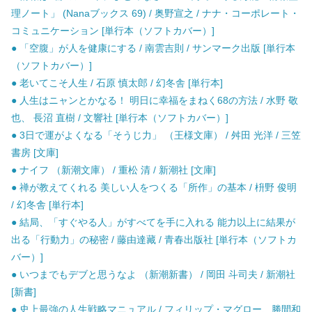
理ノート」 (Nanaブックス 69) / 奥野宣之 / ナナ・コーポレート・
コミュニケーション [単行本（ソフトカバー）]
● 「空腹」が人を健康にする / 南雲吉則 / サンマーク出版 [単行本
（ソフトカバー）]
● 老いてこそ人生 / 石原 慎太郎 / 幻冬舎 [単行本]
● 人生はニャンとかなる！ 明日に幸福をまねく68の方法 / 水野 敬
也、 長沼 直樹 / 文響社 [単行本（ソフトカバー）]
● 3日で運がよくなる「そうじ力」 （王様文庫） / 舛田 光洋 / 三笠
書房 [文庫]
● ナイフ （新潮文庫） / 重松 清 / 新潮社 [文庫]
● 禅が教えてくれる 美しい人をつくる「所作」の基本 / 枡野 俊明
/ 幻冬舎 [単行本]
● 結局、「すぐやる人」がすべてを手に入れる 能力以上に結果が
出る「行動力」の秘密 / 藤由達藏 / 青春出版社 [単行本（ソフトカ
バー）]
● いつまでもデブと思うなよ （新潮新書） / 岡田 斗司夫 / 新潮社
[新書]
● 史上最強の人生戦略マニュアル / フィリップ・マグロー、勝間和