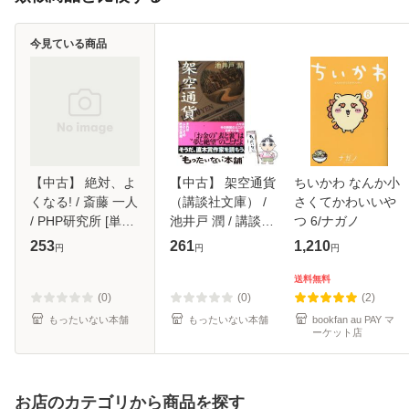
今見ている商品
【中古】 絶対、よ
【中古】 架空通貨
ちいかわ なんか小
くなる! / 斎藤 一人
（講談社文庫） /
さくてかわいいや
/ PHP研究所 [単行
池井戸 潤 / 講談社
つ 6/ナガノ
本]【メール便送料
[文庫]【メール便送
253
261
1,210
円
円
円
無料】
料無料】
送料無料
(0)
(0)
(2)
もったいない本舗
もったいない本舗
bookfan au PAY マ
ーケット店
お店のカテゴリから商品を探す