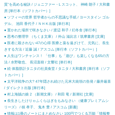
質”を高める秘訣 / ジェニファー・L スコット、 神崎 朗子 / 大和書
房 [単行本（ソフトカバー）]
● ソフィーの世界 哲学者からの不思議な手紙 / ヨースタイン ゴル
デル、 池田 香代子 / ＮＨＫ出版 [単行本]
● 置かれた場所で咲きなさい / 渡辺 和子 / 幻冬舎 [単行本]
● 思考の整理学 （ちくま文庫） / 外山 滋比古 / 筑摩書房 [文庫]
● 医者に殺されない47の心得 医療と薬を遠ざけて、元気に、長生
きする方法 / 近藤 誠 / アスコム [単行本（ソフトカバー）]
● 人生はワンチャンス！ 「仕事」も「遊び」も楽しくなる65の方
法 / 水野敬也、 長沼直樹 / 文響社 [単行本]
● 続 体脂肪計タニタの社員食堂 / タニタ / 大和書房 [単行本（ソフ
トカバー）]
● 太平洋戦争の大? 47年隠され続けた元米大統領の告発 / 藤井厳喜
/ ダイレクト出版 [単行本]
● 村上海賊の娘 2 （新潮文庫） / 和田 竜 / 新潮社 [文庫]
● 長生きしたけりゃふくらはぎをもみなさい （健康プレミアムシ
リーズ） / 槙 孝子、 鬼木 豊 / アスコム [新書]
● 情報は1冊のノートにまとめなさい 100円でつくる万能「情報整